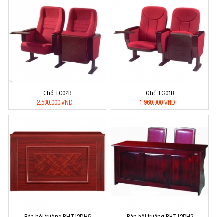
Ghế TC02B
Ghế TC01B
2.530.000 VNĐ
1.960.000 VNĐ
Bàn hội trường BHT12DH5
Bàn hội trường BHT12DH2