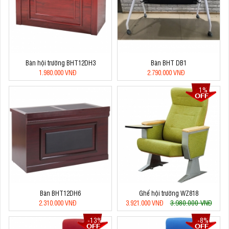
Bàn hội trường BHT12DH3
Bàn BHT DB1
1.980.000 VNĐ
2.790.000 VNĐ
1%
Bàn BHT12DH6
Ghế hội trường WZ818
3.980.000 VNĐ
2.310.000 VNĐ
3.921.000 VNĐ
-13%
-8%