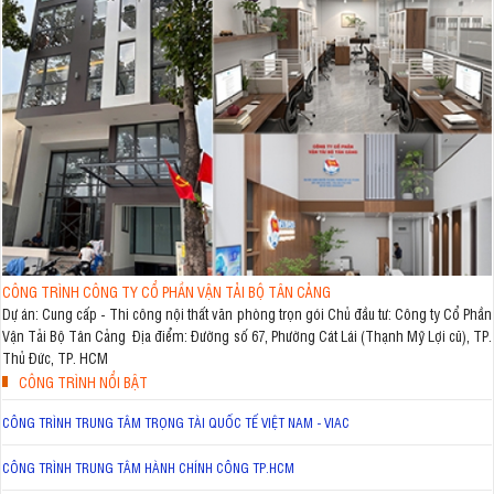
CÔNG TRÌNH CÔNG TY CỔ PHẦN VẬN TẢI BỘ TÂN CẢNG
Dự án: Cung cấp - Thi công nội thất văn phòng trọn gói Chủ đầu tư: Công ty Cổ Phần
Vận Tải Bộ Tân Cảng Địa điểm: Đường số 67, Phường Cát Lái (Thạnh Mỹ Lợi cũ), TP.
Thủ Đức, TP. HCM
CÔNG TRÌNH NỔI BẬT
CÔNG TRÌNH TRUNG TÂM TRỌNG TÀI QUỐC TẾ VIỆT NAM - VIAC
CÔNG TRÌNH TRUNG TÂM HÀNH CHÍNH CÔNG TP.HCM