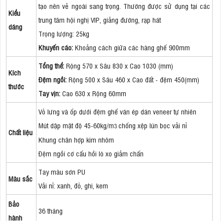
tạo nên vẻ ngoài sang trọng. Thường được sử dụng tại các
Kiểu
trung tâm hội nghị VIP, giảng đường, rạp hát
dáng
Trọng lượng: 25kg
Khuyến cáo:
Khoảng cách giữa các hàng ghế 900mm
Tổng thể:
Rộng 570 x Sâu 830 x Cao 1030 (mm)
Kích
Đệm ngồi:
Rộng 500 x Sâu 460 x Cao đất - đệm 450(mm)
thước
Tay vịn:
Cao 630 x Rộng 60mm
Vỏ lưng và ốp dưới đệm ghế ván ép dán veneer tự nhiên
Mút dập mật độ 45-60kg/m
chống xệp lún bọc vải nỉ
3
Chất liệu
Khung chân hợp kim nhôm
Đệm ngồi cơ cấu hồi lò xo giảm chấn
Tay màu sơn PU
Màu sắc
Vải nỉ: xanh, đỏ, ghi, kem
Bảo
36 tháng
hành