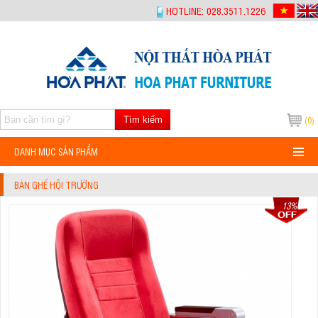
-->
HOTLINE: 028.3511.1226
Tìm kiếm
(0)
DANH MỤC SẢN PHẨM
BÀN GHẾ HỘI TRƯỜNG
13%