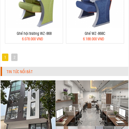
Ghế hội trường WZ-868
Ghế WZ-868C
6.078.000 VNĐ
6.188.000 VNĐ
1
2
TIN TỨC NỔI BẬT