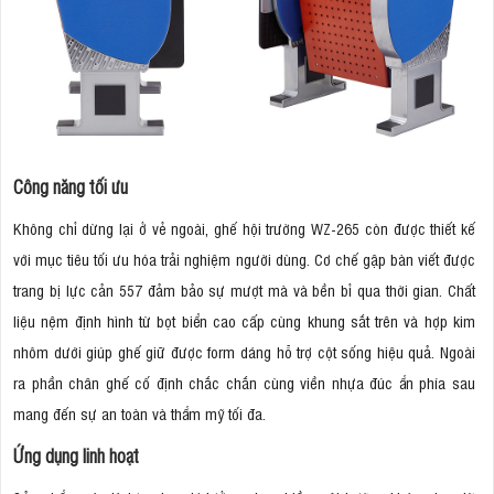
Công năng tối ưu
Không chỉ dừng lại ở vẻ ngoài, ghế hội trường WZ-265 còn được thiết kế
với mục tiêu tối ưu hóa trải nghiệm người dùng. Cơ chế gập bàn viết được
trang bị lực cản 557 đảm bảo sự mượt mà và bền bỉ qua thời gian. Chất
liệu nệm định hình từ bọt biển cao cấp cùng khung sắt trên và hợp kim
nhôm dưới giúp ghế giữ được form dáng hỗ trợ cột sống hiệu quả. Ngoài
ra phần chân ghế cố định chắc chắn cùng viền nhựa đúc ẩn phía sau
mang đến sự an toàn và thẩm mỹ tối đa.
Ứng dụng linh hoạt