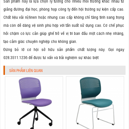
Sản phẩm này là lựa chọn lý tưởng cho nhiều môi trường khác nhau từ
giảng đường đại học, phòng họp công ty đến hội trường sự kiện cấp cao.
Chất liệu vải nỉ/linen hoặc nhung cao cấp không chỉ tăng tính sang trọng
mà còn dễ dàng vệ sinh phù hợp với tần suất sử dụng cao. Cơ chế phục
hồi chậm có lực cản giúp ghế trở về vị trí ban đầu một cách nhẹ nhàng,
tạo cảm giác chuyên nghiệp cho không gian.
Đừng bỏ lỡ cơ hội sở hữu sản phẩm chất lượng này. Gọi ngay
028.3511.1236 để được tư vấn và trải nghiệm sự khác biệt
SẢN PHẨM LIÊN QUAN