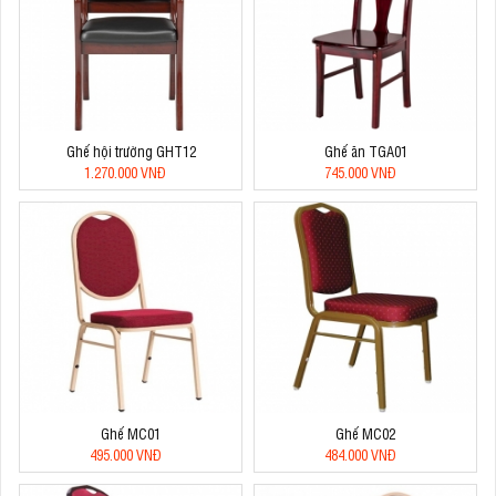
Ghế hội trường GHT12
Ghế ăn TGA01
1.270.000 VNĐ
745.000 VNĐ
Ghế MC01
Ghế MC02
495.000 VNĐ
484.000 VNĐ