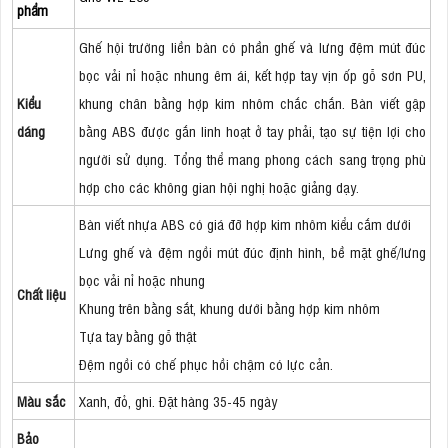
phẩm
Ghế hội trường liền bàn có phần ghế và lưng đệm mút đúc
bọc vải nỉ hoặc nhung êm ái, kết hợp tay vịn ốp gỗ sơn PU,
Kiểu
khung chân bằng hợp kim nhôm chắc chắn. Bàn viết gập
dáng
bằng ABS được gắn linh hoạt ở tay phải, tạo sự tiện lợi cho
người sử dụng. Tổng thể mang phong cách sang trọng phù
hợp cho các không gian hội nghị hoặc giảng dạy.
Bàn viết nhựa ABS có giá đỡ hợp kim nhôm kiểu cắm dưới
Lưng ghế và đệm ngồi mút đúc định hình, bề mặt ghế/lưng
bọc vải nỉ hoặc nhung
Chất liệu
Khung trên bằng sắt, khung dưới bằng hợp kim nhôm
Tựa tay bằng gỗ thật
Đệm ngồi có chế phục hồi chậm có lực cản.
Màu sắc
Xanh, đỏ, ghi. Đặt hàng 35-45 ngày
Bảo