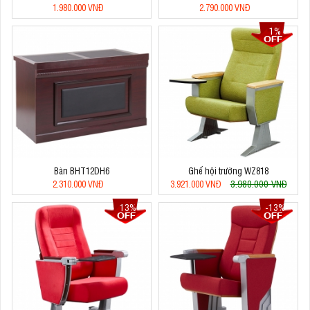
1.980.000 VNĐ
2.790.000 VNĐ
1%
Bàn BHT12DH6
Ghế hội trường WZ818
3.980.000 VNĐ
2.310.000 VNĐ
3.921.000 VNĐ
13%
-13%