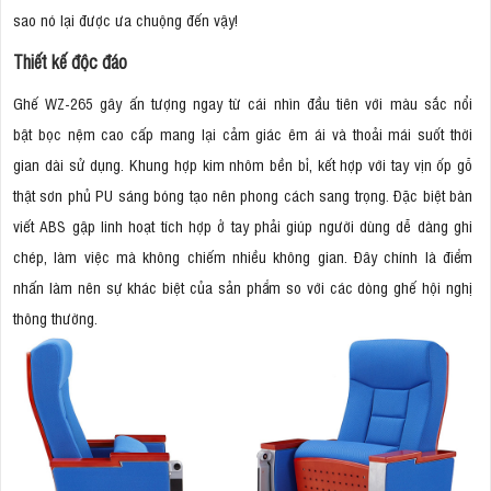
sao nó lại được ưa chuộng đến vậy!
Thiết kế độc đáo
Ghế WZ-265 gây ấn tượng ngay từ cái nhìn đầu tiên với màu sắc nổi
bật bọc nệm cao cấp mang lại cảm giác êm ái và thoải mái suốt thời
gian dài sử dụng. Khung hợp kim nhôm bền bỉ, kết hợp với tay vịn ốp gỗ
thật sơn phủ PU sáng bóng tạo nên phong cách sang trọng. Đặc biệt bàn
viết ABS gập linh hoạt tích hợp ở tay phải giúp người dùng dễ dàng ghi
chép, làm việc mà không chiếm nhiều không gian. Đây chính là điểm
nhấn làm nên sự khác biệt của sản phẩm so với các dòng ghế hội nghị
thông thường.