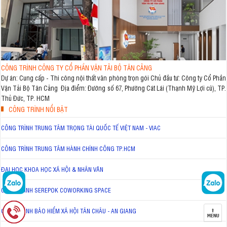
CÔNG TRÌNH CÔNG TY CỔ PHẦN VẬN TẢI BỘ TÂN CẢNG
Dự án: Cung cấp - Thi công nội thất văn phòng trọn gói Chủ đầu tư: Công ty Cổ Phần
Vận Tải Bộ Tân Cảng Địa điểm: Đường số 67, Phường Cát Lái (Thạnh Mỹ Lợi cũ), TP.
Thủ Đức, TP. HCM
CÔNG TRÌNH NỔI BẬT
CÔNG TRÌNH TRUNG TÂM TRỌNG TÀI QUỐC TẾ VIỆT NAM - VIAC
CÔNG TRÌNH TRUNG TÂM HÀNH CHÍNH CÔNG TP.HCM
ĐẠI HỌC KHOA HỌC XÃ HỘI & NHÂN VĂN
CÔNG TRÌNH SEREPOK COWORKING SPACE
CÔNG TRÌNH BẢO HIỂM XÃ HỘI TÂN CHÂU - AN GIANG