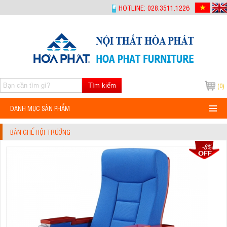
-->
HOTLINE: 028.3511.1226
Tìm kiếm
(0)
DANH MỤC SẢN PHẨM
BÀN GHẾ HỘI TRƯỜNG
-8%