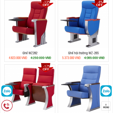
-13%
-8%
Ghế WZ282
Ghế hội trường WZ-265
4.250.000 VNĐ
4.985.000 VNĐ
4.823.000 VNĐ
5.373.000 VNĐ
-17%