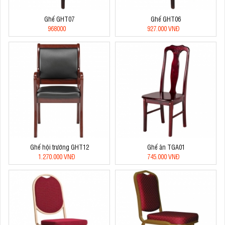
Ghế GHT07
Ghế GHT06
968000
927.000 VNĐ
Ghế hội trường GHT12
Ghế ăn TGA01
1.270.000 VNĐ
745.000 VNĐ