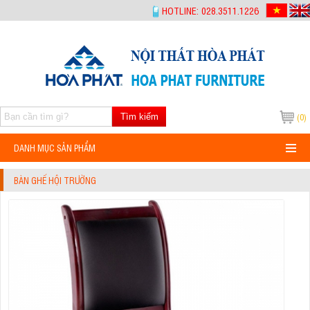
-->
HOTLINE: 028.3511.1226
Tìm kiếm
(0)
DANH MỤC SẢN PHẨM
BÀN GHẾ HỘI TRƯỜNG