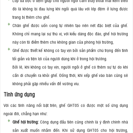
Lớp da bọc ở đệm giúp cho người ngồi cảm thấy thoải mái kèm theo
đó là không bị đau lưng khi ngồi quá lâu với lớp đệm ở lưng được
trang bị thêm cho ghế.
Chân ghế được uốn cong tự nhiên tạo nên nét đặc biệt của ghế.
Không chỉ mang lại sự thú vị, với kiểu dáng độc đáo, ghế hội trường
này còn tô điểm thêm cho không gian của phòng hội trường,
Ghế được thiết kế không có tay vịn bởi sản phẩm chú trọng đến tính
tối giản và tiện lợi của người dùng khi ở trong hội trường.
Bởi lẽ, khi không có tay vịn, người ngồi ở ghế có thêm sự tự do khi
cần di chuyển ra khỏi ghế. Đồng thời, khi xếp ghế vào bàn cũng sẽ
không phải gặp nhiều vấn đề vướng víu.
Tính ứng dụng
Với các tính năng nổi bật trên, ghế GHT05 có được một số ứng dụng
ngoài đời, chẳng hạn như:
Ghế hội trường:
Công dụng đầu tiên cũng chính là ý định chính nhà
sản xuất muốn nhắm đến. Khi sử dụng GHT05 cho hội trường,