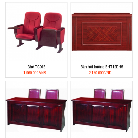
Ghế TC01B
Bàn hội trường BHT12DH5
1.960.000 VNĐ
2.170.000 VNĐ