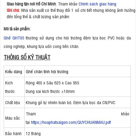
. Tham khảo
Chính sách giao hàng
Giao hàng tận nơi Hồ Chí Minh
Nhà sản xuất có thể thay đổi 1 số chi tiết nhưng không ảnh hưởng
Ghi chú:
đến tổng thể & chất lượng sản phẩm
Mô tả sản phẩm:
Ghế GHT05
thường sử dụng cho hội trường đệm tựa bọc PVC hoặc da
công nghiệp, khung tựa uốn cong liền chân.
THÔNG SỐ KỸ THUẬT
Kiểu dáng
Ghế chân tĩnh hội trường
Kích
Rộng 465 x Sâu 625 x Cao 955
thước
Dung sai kích thước ±10mm
Chất liệu
Khung gỗ tự nhiên toàn bộ. Đệm tựa bọc da CN/PVC
Tham khảo
Màu sắc
tại
https://hoaphatsaigon.com/QUYCHUANMAU.pdf
Bảo hành
12 tháng