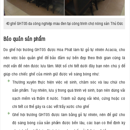
40 ghế GHT05 da công nghiệp màu đen tại công trình chợ nông sản Thủ Đức
Bảo quản sản phẩm
Do ghế hội trường GHT05 được Hòa Phát làm từ gỗ tự nhiên Acacia, cho
nên việc bảo quản ghế để bảo đảm sự bền đẹp theo thời gian cũng là
một vấn đề nên được lưu tâm. Một số chi tiết dưới đây bạn nên chú ý để
giúp cho chiếc ghế của mình giữ được vẻ sáng bóng như:
Thường xuyên thực hiện việc vệ sinh, chăm sóc và lau chùi cho
sản phẩm. Tuy nhiên, lưu ý trong quá trình vệ sinh, bạn nên dùng vải
sạch mềm và thấm ít nước. Tránh sử dụng vải khô, cứng hoặc có
chi tiết có thể gây ra các vết trầy xước cho ghế
Ghế hội trường GHT05 được làm bằng gỗ tự nhiên, nên để giữ cho
độ sáng bóng của sản phẩm được bền lâu, các bạn có thể định kỳ