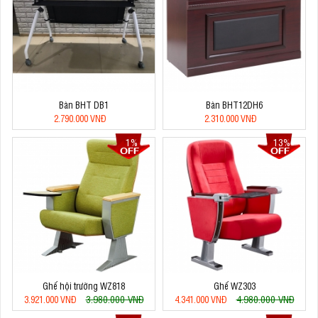
Bàn BHT DB1
Bàn BHT12DH6
2.790.000 VNĐ
2.310.000 VNĐ
1%
13%
Ghế hội trường WZ818
Ghế WZ303
3.980.000 VNĐ
4.980.000 VNĐ
3.921.000 VNĐ
4.341.000 VNĐ