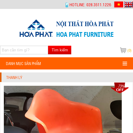
-->
HOTLINE: 028.3511.1226
Tìm kiếm
(0)
DANH MỤC SẢN PHẨM
THANH LÝ
73%