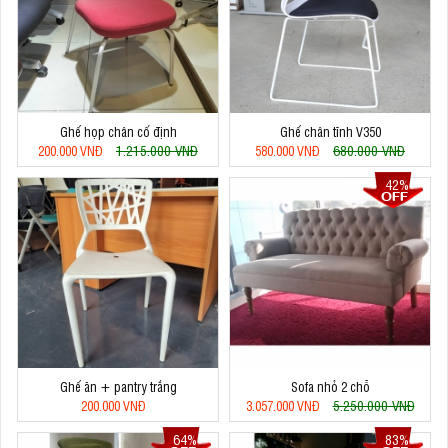
Ghế họp chân cố định
Ghế chân tĩnh V350
1.215.000 VNĐ
680.000 VNĐ
200.000 VNĐ
580.000 VNĐ
42%
Ghế ăn + pantry trắng
Sofa nhỏ 2 chỗ
5.250.000 VNĐ
200.000 VNĐ
3.057.000 VNĐ
64%
83%