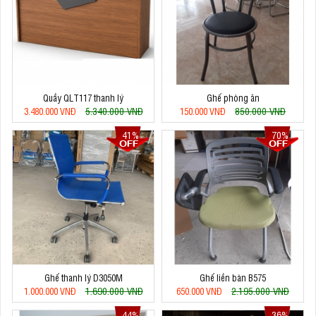
Quầy QLT117 thanh lý
Ghế phòng ăn
5.340.000 VNĐ
850.000 VNĐ
3.480.000 VNĐ
150.000 VNĐ
41%
70%
Ghế thanh lý D3050M
Ghế liền bàn B575
1.690.000 VNĐ
2.195.000 VNĐ
1.000.000 VNĐ
650.000 VNĐ
44%
36%