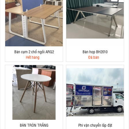
Bàn cụm 2 chổ ngồi ARQ2
Bàn họp BH2010
Hết hàng
Đã bán
BÀN TRÒN TRẮNG
Phí vận chuyển lắp đặt