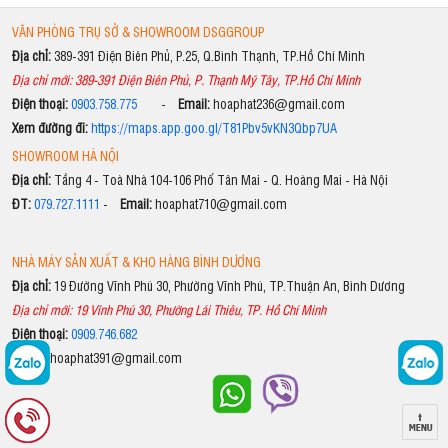
VĂN PHÒNG TRỤ SỞ & SHOWROOM DSGGROUP
Địa chỉ:
389-391 Điện Biên Phủ, P.25, Q.Bình Thạnh, TP.Hồ Chí Minh
Địa chỉ mới: 389-391 Điện Biên Phủ, P. Thạnh Mỹ Tây, TP.Hồ Chí Minh
Điện thoại:
0903.758.775
-
Email:
hoaphat236@gmail.com
Xem đường đi:
https://maps.app.goo.gl/T81Pbv5vKN3Qbp7UA
SHOWROOM HÀ NỘI
Địa chỉ:
Tầng 4 - Toà Nhà 104-106 Phố Tân Mai - Q. Hoàng Mai - Hà Nội
ĐT:
079.727.1111
-
Email:
hoaphat710@gmail.com
NHÀ MÁY SẢN XUẤT & KHO HÀNG BÌNH DƯƠNG
Địa chỉ:
19 Đường Vĩnh Phú 30, Phường Vĩnh Phú, TP.Thuận An, Bình Dương
Địa chỉ mới: 19 Vĩnh Phú 30, Phường Lái Thiêu, TP. Hồ Chí Minh
Điện thoại:
0909.746.682
Email:
hoaphat391@gmail.com