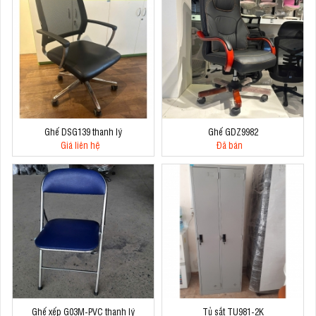
Ghế DSG139 thanh lý
Ghế GDZ9982
Giá liên hệ
Đã bán
Ghế xếp G03M-PVC thanh lý
Tủ sắt TU981-2K