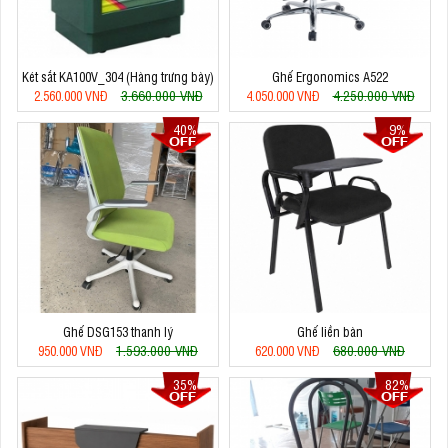
Két sắt KA100V_304 (Hàng trưng bày)
Ghế Ergonomics A522
3.660.000 VNĐ
4.250.000 VNĐ
2.560.000 VNĐ
4.050.000 VNĐ
40%
9%
Ghế DSG153 thanh lý
Ghế liền bàn
1.593.000 VNĐ
680.000 VNĐ
950.000 VNĐ
620.000 VNĐ
35%
82%