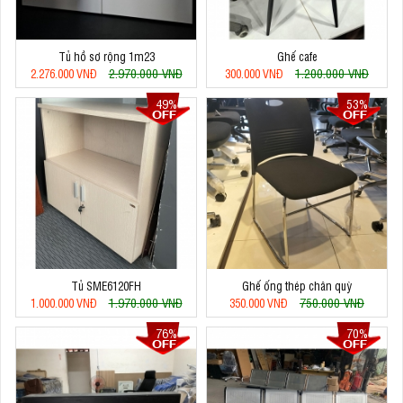
Tủ hồ sơ rộng 1m23
Ghế cafe
2.970.000 VNĐ
1.200.000 VNĐ
2.276.000 VNĐ
300.000 VNĐ
49%
53%
Tủ SME6120FH
Ghế ống thép chân quỳ
1.970.000 VNĐ
750.000 VNĐ
1.000.000 VNĐ
350.000 VNĐ
76%
70%