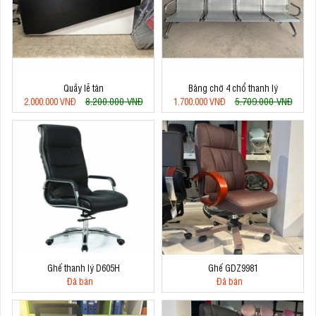
Quầy lễ tân
Băng chờ 4 chổ thanh lý
8.200.000 VNĐ
5.709.000 VNĐ
2.000.000 VNĐ
1.700.000 VNĐ
Ghế thanh lý D605H
Ghế GDZ9981
Đã bán
Đã bán