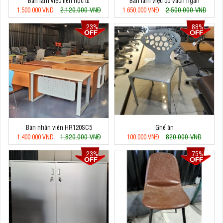
Bàn làm việc liền hộc tủ
Bàn làm việc có vách ngăn
2.120.000 VNĐ
2.500.000 VNĐ
1.500.000 VNĐ
1.650.000 VNĐ
23%
88%
Bàn nhân viên HR120SC5
Ghế ăn
1.820.000 VNĐ
820.000 VNĐ
1.400.000 VNĐ
100.000 VNĐ
23%
75%