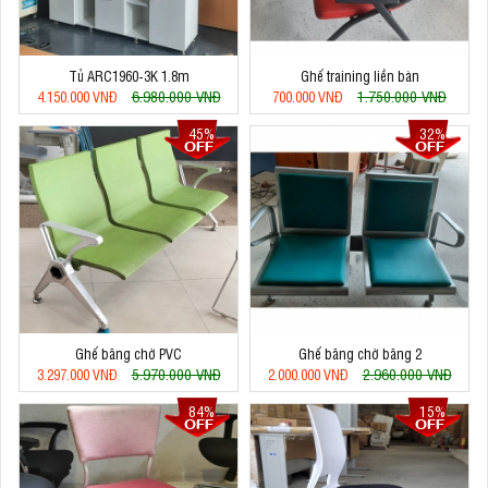
Tủ ARC1960-3K 1.8m
Ghế training liền bàn
6.980.000 VNĐ
1.750.000 VNĐ
4.150.000 VNĐ
700.000 VNĐ
45%
32%
Ghế băng chờ PVC
Ghế băng chờ băng 2
5.970.000 VNĐ
2.960.000 VNĐ
3.297.000 VNĐ
2.000.000 VNĐ
84%
15%