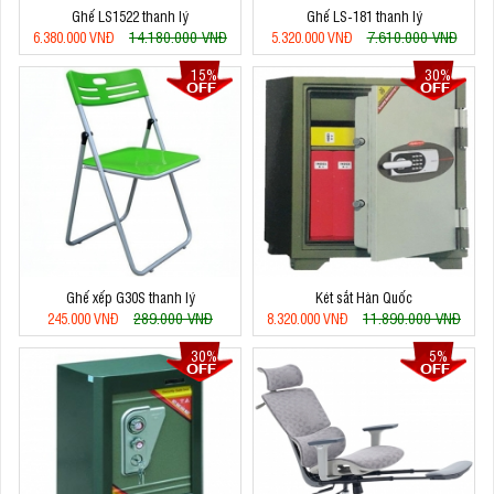
Ghế LS1522 thanh lý
Ghế LS-181 thanh lý
14.180.000 VNĐ
7.610.000 VNĐ
6.380.000 VNĐ
5.320.000 VNĐ
15%
30%
Ghế xếp G30S thanh lý
Két sắt Hàn Quốc
289.000 VNĐ
11.890.000 VNĐ
245.000 VNĐ
8.320.000 VNĐ
30%
5%