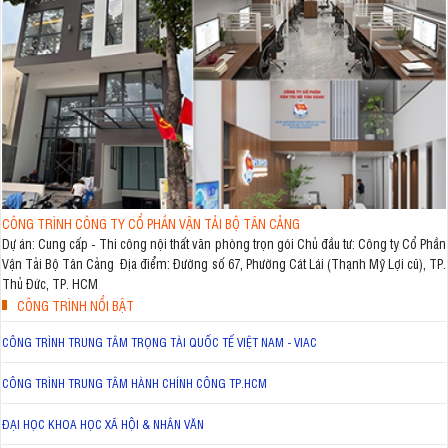
CÔNG TRÌNH CÔNG TY CỔ PHẦN VẬN TẢI BỘ TÂN CẢNG
Dự án: Cung cấp - Thi công nội thất văn phòng trọn gói Chủ đầu tư: Công ty Cổ Phần
Vận Tải Bộ Tân Cảng Địa điểm: Đường số 67, Phường Cát Lái (Thạnh Mỹ Lợi cũ), TP.
Thủ Đức, TP. HCM
CÔNG TRÌNH NỔI BẬT
CÔNG TRÌNH TRUNG TÂM TRỌNG TÀI QUỐC TẾ VIỆT NAM - VIAC
CÔNG TRÌNH TRUNG TÂM HÀNH CHÍNH CÔNG TP.HCM
ĐẠI HỌC KHOA HỌC XÃ HỘI & NHÂN VĂN