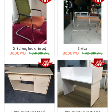
Ghế phòng họp chân quỳ
Ghế bar
1.650.000 VNĐ
1.765.000 VNĐ
600.000 VNĐ
300.000 VNĐ
29%
34%