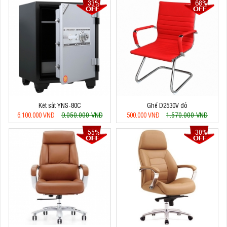
33%
68%
Két sắt YNS-80C
Ghế D2530V đỏ
9.050.000 VNĐ
1.570.000 VNĐ
6.100.000 VNĐ
500.000 VNĐ
55%
30%