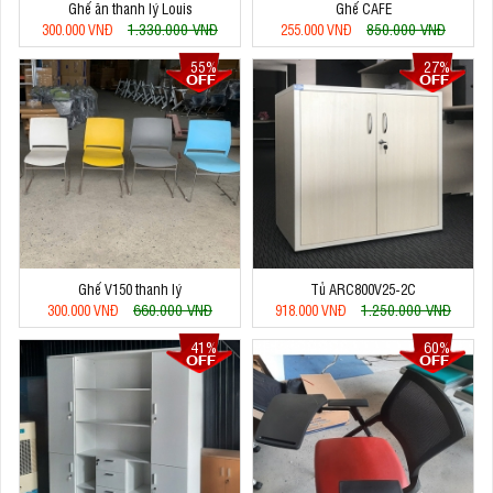
Ghế ăn thanh lý Louis
Ghế CAFE
1.330.000 VNĐ
850.000 VNĐ
300.000 VNĐ
255.000 VNĐ
55%
27%
Ghế V150 thanh lý
Tủ ARC800V25-2C
660.000 VNĐ
1.250.000 VNĐ
300.000 VNĐ
918.000 VNĐ
41%
60%