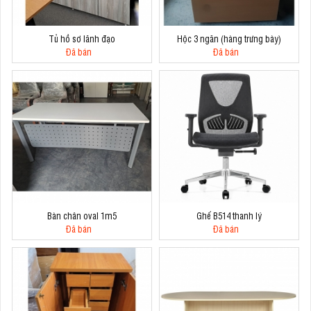
Tủ hồ sơ lãnh đạo
Hộc 3 ngăn (hàng trưng bày)
Đã bán
Đã bán
Bàn chân oval 1m5
Ghế B514 thanh lý
Đã bán
Đã bán