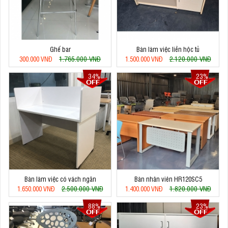
Ghế bar
Bàn làm việc liền hộc tủ
1.765.000 VNĐ
2.120.000 VNĐ
300.000 VNĐ
1.500.000 VNĐ
34%
23%
Bàn làm việc có vách ngăn
Bàn nhân viên HR120SC5
2.500.000 VNĐ
1.820.000 VNĐ
1.650.000 VNĐ
1.400.000 VNĐ
88%
23%