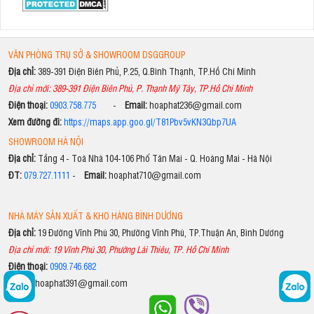
VĂN PHÒNG TRỤ SỞ & SHOWROOM DSGGROUP
Địa chỉ:
389-391 Điện Biên Phủ, P.25, Q.Bình Thạnh, TP.Hồ Chí Minh
Địa chỉ mới: 389-391 Điện Biên Phủ, P. Thạnh Mỹ Tây, TP.Hồ Chí Minh
Điện thoại:
0903.758.775
-
Email:
hoaphat236@gmail.com
Xem đường đi:
https://maps.app.goo.gl/T81Pbv5vKN3Qbp7UA
SHOWROOM HÀ NỘI
Địa chỉ:
Tầng 4 - Toà Nhà 104-106 Phố Tân Mai - Q. Hoàng Mai - Hà Nội
ĐT:
079.727.1111
-
Email:
hoaphat710@gmail.com
NHÀ MÁY SẢN XUẤT & KHO HÀNG BÌNH DƯƠNG
Địa chỉ:
19 Đường Vĩnh Phú 30, Phường Vĩnh Phú, TP.Thuận An, Bình Dương
Địa chỉ mới: 19 Vĩnh Phú 30, Phường Lái Thiêu, TP. Hồ Chí Minh
Điện thoại:
0909.746.682
Email:
hoaphat391@gmail.com