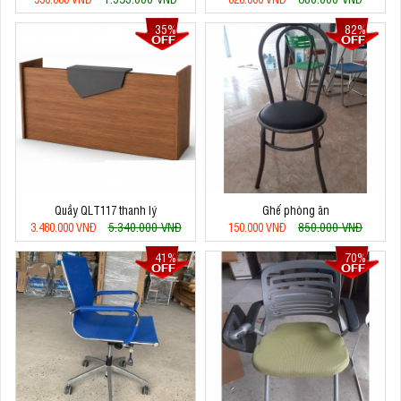
35%
82%
Quầy QLT117 thanh lý
Ghế phòng ăn
5.340.000 VNĐ
850.000 VNĐ
3.480.000 VNĐ
150.000 VNĐ
41%
70%