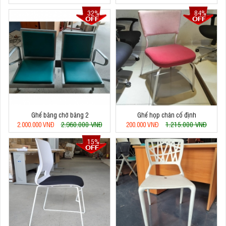
32%
84%
Ghế băng chờ băng 2
Ghế họp chân cố định
2.960.000 VNĐ
1.215.000 VNĐ
2.000.000 VNĐ
200.000 VNĐ
15%