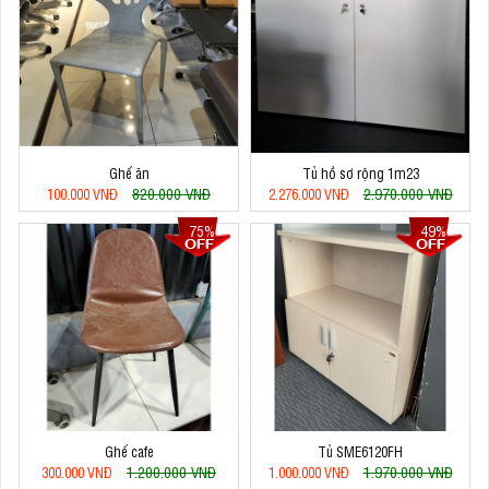
Ghế ăn
Tủ hồ sơ rộng 1m23
820.000 VNĐ
2.970.000 VNĐ
100.000 VNĐ
2.276.000 VNĐ
75%
49%
Ghế cafe
Tủ SME6120FH
1.200.000 VNĐ
1.970.000 VNĐ
300.000 VNĐ
1.000.000 VNĐ