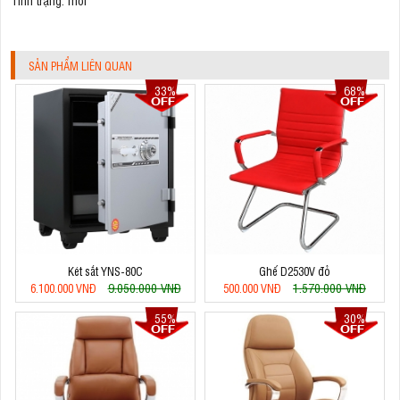
SẢN PHẨM LIÊN QUAN
33%
68%
Két sắt YNS-80C
Ghế D2530V đỏ
9.050.000 VNĐ
1.570.000 VNĐ
6.100.000 VNĐ
500.000 VNĐ
55%
30%