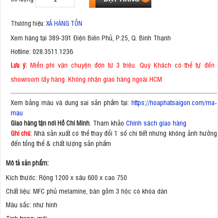
Thương hiệu:
XẢ HÀNG TỒN
Xem hàng tại 389-391 Điện Biên Phủ, P.25, Q. Bình Thạnh
Hotline: 028.3511.1236
Miễn phí vận chuyện đơn từ 3 triệu. Quý Khách có thể tự đến
Lưu ý:
showroom lấy hàng. Không nhận giao hàng ngoài HCM
Xem bảng màu và dung sai sản phẩm tại:
https://hoaphatsaigon.com/ma-
mau
. Tham khảo
Chính sách giao hàng
Giao hàng tận nơi Hồ Chí Minh
Nhà sản xuất có thể thay đổi 1 số chi tiết nhưng không ảnh hưởng
Ghi chú:
đến tổng thể & chất lượng sản phẩm
Mô tả sản phẩm:
Kích thước: Rộng 1200 x sâu 600 x cao 750
Chất liệu: MFC phủ melamine, bàn gồm 3 hộc có khóa dàn
Màu sắc: như hình
Tình trạng: mới