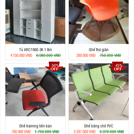
Tủ ARC1960-3K 1.8m
Ghế thư giãn
6.980.000 VNĐ
750.000 VNĐ
4.150.000 VNĐ
200.000 VNĐ
60%
45%
Ghế training liền bàn
Ghế băng chờ PVC
1.750.000 VNĐ
5.970.000 VNĐ
700.000 VNĐ
3.297.000 VNĐ