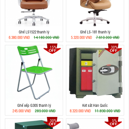
Ghế LS1522 thanh lý
Ghế LS-181 thanh lý
14.180.000 VNĐ
7.610.000 VNĐ
6.380.000 VNĐ
5.320.000 VNĐ
15%
30%
Ghế xếp G30S thanh lý
Két sắt Hàn Quốc
289.000 VNĐ
11.890.000 VNĐ
245.000 VNĐ
8.320.000 VNĐ
30%
5%