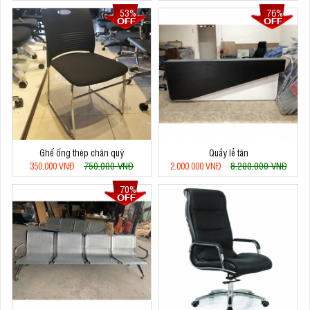
53%
76%
Ghế ống thép chân quỳ
Quầy lễ tân
750.000 VNĐ
8.200.000 VNĐ
350.000 VNĐ
2.000.000 VNĐ
70%