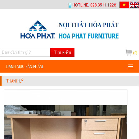
-->
HOTLINE: 028.3511.1226
Tìm kiếm
(0)
DANH MỤC SẢN PHẨM
THANH LÝ