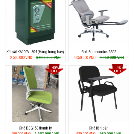
Két sắt KA100V_304 (Hàng trưng bày)
Ghế Ergonomics A522
3.660.000 VNĐ
4.250.000 VNĐ
2.560.000 VNĐ
4.050.000 VNĐ
40%
9%
Ghế DSG153 thanh lý
Ghế liền bàn
1.593.000 VNĐ
680.000 VNĐ
950.000 VNĐ
620.000 VNĐ