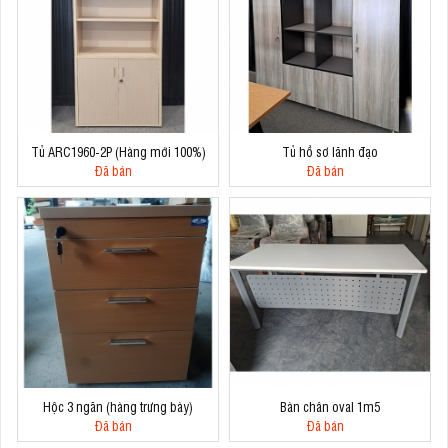
Tủ ARC1960-2P (Hàng mới 100%)
Tủ hồ sơ lãnh đạo
Đã bán
Đã bán
Hộc 3 ngăn (hàng trưng bày)
Bàn chân oval 1m5
Đã bán
Đã bán