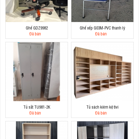
Ghế GDZ9982
Ghế xếp G03M-PVC thanh lý
Đã bán
Đã bán
Tủ sắt TU981-2K
Tủ sách kiêm kệ tivi
Đã bán
Đã bán