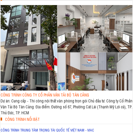
CÔNG TRÌNH CÔNG TY CỔ PHẦN VẬN TẢI BỘ TÂN CẢNG
Dự án: Cung cấp - Thi công nội thất văn phòng trọn gói Chủ đầu tư: Công ty Cổ Phần
Vận Tải Bộ Tân Cảng Địa điểm: Đường số 67, Phường Cát Lái (Thạnh Mỹ Lợi cũ), TP.
Thủ Đức, TP. HCM
CÔNG TRÌNH NỔI BẬT
CÔNG TRÌNH TRUNG TÂM TRỌNG TÀI QUỐC TẾ VIỆT NAM - VIAC