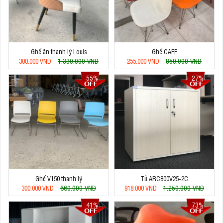
Ghế ăn thanh lý Louis
Ghế CAFE
1.330.000 VNĐ
850.000 VNĐ
300.000 VNĐ
255.000 VNĐ
55%
27%
Ghế V150 thanh lý
Tủ ARC800V25-2C
660.000 VNĐ
1.250.000 VNĐ
300.000 VNĐ
918.000 VNĐ
41%
73%