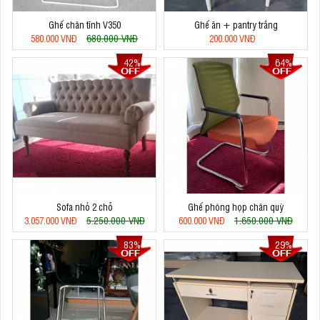
Ghế chân tĩnh V350
Ghế ăn + pantry trắng
680.000 VNĐ
580.000 VNĐ
200.000 VNĐ
42%
64%
Sofa nhỏ 2 chỗ
Ghế phòng họp chân quỳ
5.250.000 VNĐ
1.650.000 VNĐ
3.057.000 VNĐ
600.000 VNĐ
83%
29%