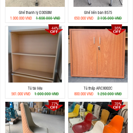
Ghế thanh lý D3050M
Ghế liền bàn B575
1.690.000 VNĐ
2.195.000 VNĐ
1.000.000 VNĐ
650.000 VNĐ
44%
36%
Tủ tài liệu
Tủ thấp ARC8002C
1.000.000 VNĐ
1.250.000 VNĐ
561.000 VNĐ
800.000 VNĐ
77%
70%