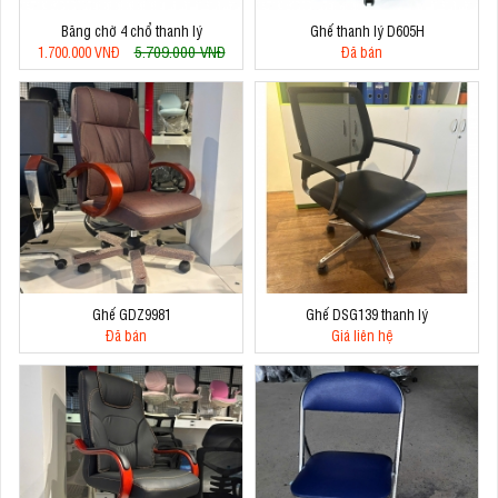
Băng chờ 4 chổ thanh lý
Ghế thanh lý D605H
5.709.000 VNĐ
1.700.000 VNĐ
Đã bán
Ghế GDZ9981
Ghế DSG139 thanh lý
Đã bán
Giá liên hệ