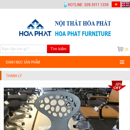
-->
HOTLINE: 028.3511.1226
Tìm kiếm
(0)
DANH MỤC SẢN PHẨM
THANH LÝ
88%