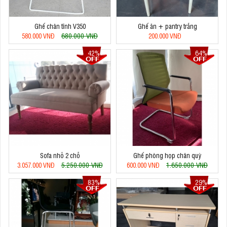
Ghế chân tĩnh V350
Ghế ăn + pantry trắng
680.000 VNĐ
580.000 VNĐ
200.000 VNĐ
42%
64%
Sofa nhỏ 2 chỗ
Ghế phòng họp chân quỳ
5.250.000 VNĐ
1.650.000 VNĐ
3.057.000 VNĐ
600.000 VNĐ
83%
29%