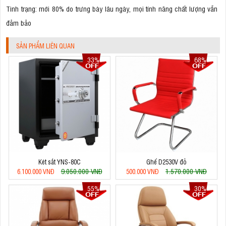
Tình trạng: mới 80% do trưng bày lâu ngày, mọi tính năng chất lượng vẫn
đảm bảo
SẢN PHẨM LIÊN QUAN
33%
68%
Két sắt YNS-80C
Ghế D2530V đỏ
9.050.000 VNĐ
1.570.000 VNĐ
6.100.000 VNĐ
500.000 VNĐ
55%
30%