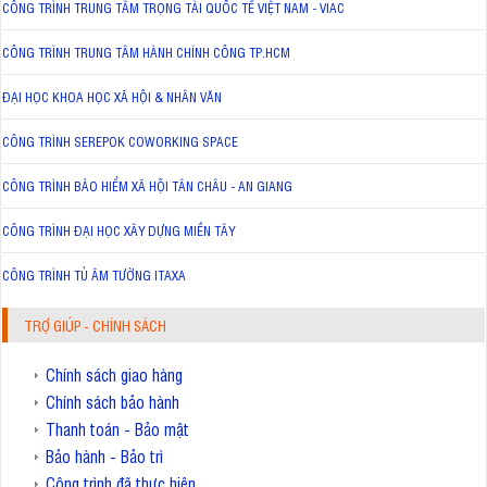
CÔNG TRÌNH TRUNG TÂM TRỌNG TÀI QUỐC TẾ VIỆT NAM - VIAC
CÔNG TRÌNH TRUNG TÂM HÀNH CHÍNH CÔNG TP.HCM
ĐẠI HỌC KHOA HỌC XÃ HỘI & NHÂN VĂN
CÔNG TRÌNH SEREPOK COWORKING SPACE
CÔNG TRÌNH BẢO HIỂM XÃ HỘI TÂN CHÂU - AN GIANG
CÔNG TRÌNH ĐẠI HỌC XÂY DỰNG MIỀN TÂY
CÔNG TRÌNH TỦ ÂM TƯỜNG ITAXA
TRỢ GIÚP - CHÍNH SÁCH
Chính sách giao hàng
Chính sách bảo hành
Thanh toán - Bảo mật
Bảo hành - Bảo trì
Công trình đã thực hiện