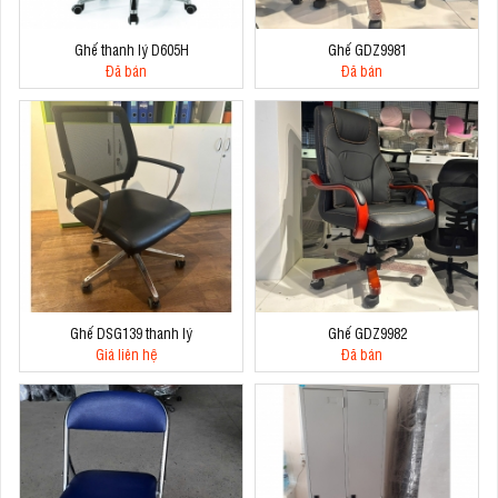
Ghế thanh lý D605H
Ghế GDZ9981
Đã bán
Đã bán
Ghế DSG139 thanh lý
Ghế GDZ9982
Giá liên hệ
Đã bán