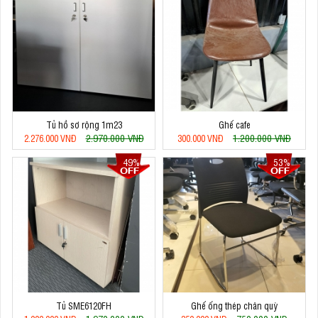
Tủ hồ sơ rộng 1m23
Ghế cafe
2.970.000 VNĐ
1.200.000 VNĐ
2.276.000 VNĐ
300.000 VNĐ
49%
53%
Tủ SME6120FH
Ghế ống thép chân quỳ