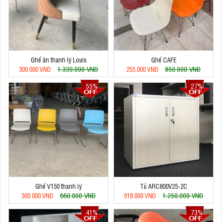
Ghế ăn thanh lý Louis
Ghế CAFE
1.330.000 VNĐ
850.000 VNĐ
300.000 VNĐ
255.000 VNĐ
55%
27%
Ghế V150 thanh lý
Tủ ARC800V25-2C
660.000 VNĐ
1.250.000 VNĐ
300.000 VNĐ
918.000 VNĐ
41%
73%