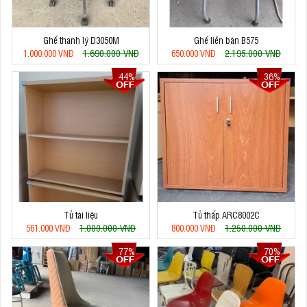
Ghế thanh lý D3050M
Ghế liền bàn B575
1.690.000 VNĐ
2.195.000 VNĐ
1.000.000 VNĐ
650.000 VNĐ
44%
36%
Tủ tài liệu
Tủ thấp ARC8002C
1.000.000 VNĐ
1.250.000 VNĐ
561.000 VNĐ
800.000 VNĐ
77%
70%