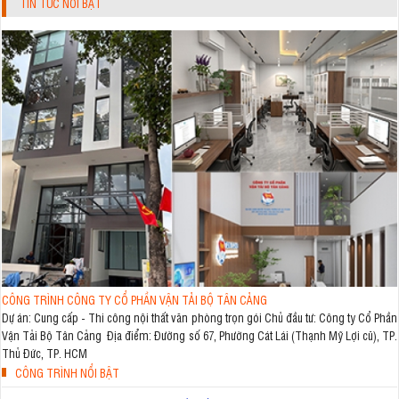
TIN TỨC NỔI BẬT
CÔNG TRÌNH CÔNG TY CỔ PHẦN VẬN TẢI BỘ TÂN CẢNG
Dự án: Cung cấp - Thi công nội thất văn phòng trọn gói Chủ đầu tư: Công ty Cổ Phần
Vận Tải Bộ Tân Cảng Địa điểm: Đường số 67, Phường Cát Lái (Thạnh Mỹ Lợi cũ), TP.
Thủ Đức, TP. HCM
CÔNG TRÌNH NỔI BẬT