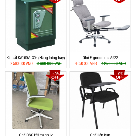
Két sắt KA100V_304 (Hàng trưng bày)
Ghế Ergonomics A522
3.660.000 VNĐ
4.250.000 VNĐ
2.560.000 VNĐ
4.050.000 VNĐ
40%
9%
Ghế DSG153 thanh lý
Ghế liền bàn