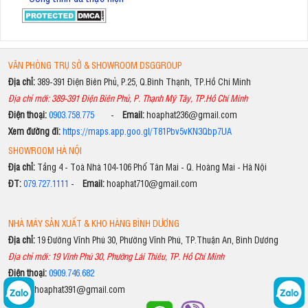
VĂN PHÒNG TRỤ SỞ & SHOWROOM DSGGROUP
Địa chỉ:
389-391 Điện Biên Phủ, P.25, Q.Bình Thạnh, TP.Hồ Chí Minh
Địa chỉ mới: 389-391 Điện Biên Phủ, P. Thạnh Mỹ Tây, TP.Hồ Chí Minh
Điện thoại:
0903.758.775
-
Email:
hoaphat236@gmail.com
Xem đường đi:
https://maps.app.goo.gl/T81Pbv5vKN3Qbp7UA
SHOWROOM HÀ NỘI
Địa chỉ:
Tầng 4 - Toà Nhà 104-106 Phố Tân Mai - Q. Hoàng Mai - Hà Nội
ĐT:
079.727.1111
-
Email:
hoaphat710@gmail.com
NHÀ MÁY SẢN XUẤT & KHO HÀNG BÌNH DƯƠNG
Địa chỉ:
19 Đường Vĩnh Phú 30, Phường Vĩnh Phú, TP.Thuận An, Bình Dương
Địa chỉ mới: 19 Vĩnh Phú 30, Phường Lái Thiêu, TP. Hồ Chí Minh
Điện thoại:
0909.746.682
Email:
hoaphat391@gmail.com