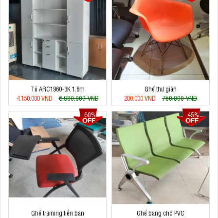
Tủ ARC1960-3K 1.8m
Ghế thư giãn
6.980.000 VNĐ
750.000 VNĐ
4.150.000 VNĐ
200.000 VNĐ
60%
45%
Ghế training liền bàn
Ghế băng chờ PVC