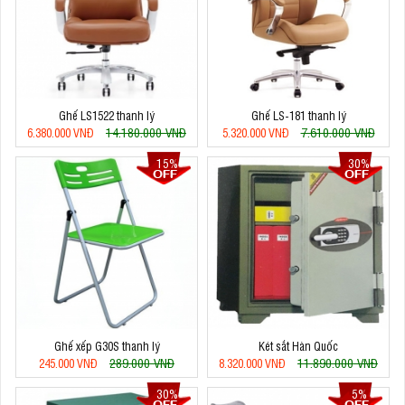
Ghế LS1522 thanh lý
Ghế LS-181 thanh lý
14.180.000 VNĐ
7.610.000 VNĐ
6.380.000 VNĐ
5.320.000 VNĐ
15%
30%
Ghế xếp G30S thanh lý
Két sắt Hàn Quốc
289.000 VNĐ
11.890.000 VNĐ
245.000 VNĐ
8.320.000 VNĐ
30%
5%