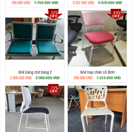
1.750.000 VNĐ
5.970.000 VNĐ
700.000 VNĐ
3.297.000 VNĐ
32%
84%
Ghế băng chờ băng 2
Ghế họp chân cố định
2.960.000 VNĐ
1.215.000 VNĐ
2.000.000 VNĐ
200.000 VNĐ
15%