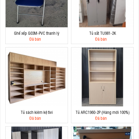
Ghế xếp G03M-PVC thanh lý
Tủ sắt TU981-2K
Đã bán
Đã bán
Tủ sách kiêm kệ tivi
Tủ ARC1960-2P (Hàng mới 100%)
Đã bán
Đã bán