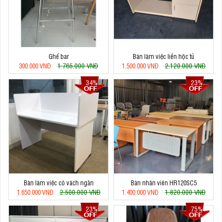
Ghế bar
Bàn làm việc liền hộc tủ
1.765.000 VNĐ
2.120.000 VNĐ
300.000 VNĐ
1.500.000 VNĐ
34%
23%
Bàn làm việc có vách ngăn
Bàn nhân viên HR120SC5
2.500.000 VNĐ
1.820.000 VNĐ
1.650.000 VNĐ
1.400.000 VNĐ
23%
75%