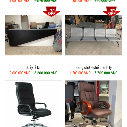
1.970.000 VNĐ
750.000 VNĐ
1.000.000 VNĐ
350.000 VNĐ
76%
70%
Quầy lễ tân
Băng chờ 4 chổ thanh lý
8.200.000 VNĐ
5.709.000 VNĐ
2.000.000 VNĐ
1.700.000 VNĐ