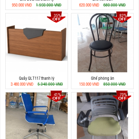
1.593.000 VNĐ
680.000 VNĐ
950.000 VNĐ
620.000 VNĐ
35%
82%
Quầy QLT117 thanh lý
Ghế phòng ăn
5.340.000 VNĐ
850.000 VNĐ
3.480.000 VNĐ
150.000 VNĐ
41%
70%