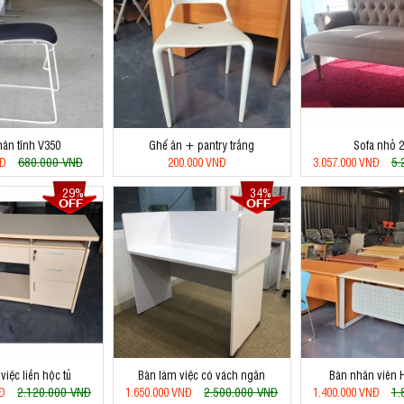
ân tĩnh V350
Ghế ăn + pantry trắng
Sofa nhỏ 
680.000 VNĐ
5.
NĐ
200.000 VNĐ
3.057.000 VNĐ
29%
34%
việc liền hộc tủ
Bàn làm việc có vách ngăn
Bàn nhân viên
2.120.000 VNĐ
2.500.000 VNĐ
1.
NĐ
1.650.000 VNĐ
1.400.000 VNĐ