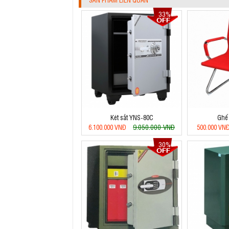
33%
Két sắt YNS-80C
Ghế
9.050.000 VNĐ
6.100.000 VNĐ
500.000 VN
30%