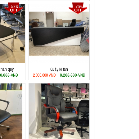
53%
76%
chân quỳ
Quầy lễ tân
0.000 VNĐ
8.200.000 VNĐ
2.000.000 VNĐ