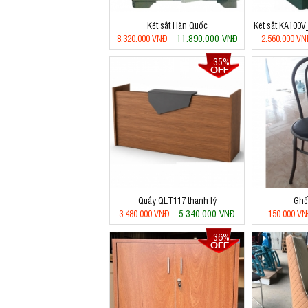
Két sắt Hàn Quốc
Két sắt KA100V
11.890.000 VNĐ
8.320.000 VNĐ
2.560.000 V
35%
Quầy QLT117 thanh lý
Ghế
5.340.000 VNĐ
3.480.000 VNĐ
150.000 V
36%