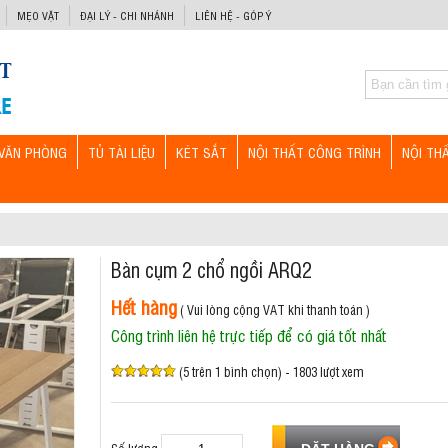
MẸO VẶT
ĐẠI LÝ - CHI NHÁNH
LIÊN HỆ - GÓP Ý
VĂN PHÒNG
TỦ TÀI LIỆU
KÉT SẮT
NỘI THẤT CÔNG TRÌNH
NỘI TH
Bàn cụm 2 chổ ngồi ARQ2
Hết hàng
( Vui lòng cộng VAT khi thanh toán )
Công trình liên hệ trực tiếp để có giá tốt nhất
(5 trên 1 bình chọn) - 1803 lượt xem