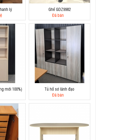
hanh lý
Ghế GDZ9982
hệ
Đã bán
ng mới 100%)
Tủ hồ sơ lãnh đạo
Đã bán