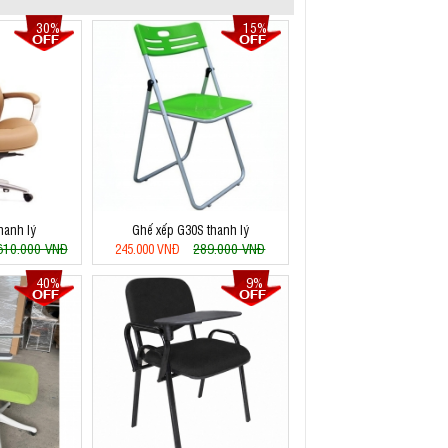
30%
15%
hanh lý
Ghế xếp G30S thanh lý
610.000 VNĐ
289.000 VNĐ
245.000 VNĐ
40%
9%