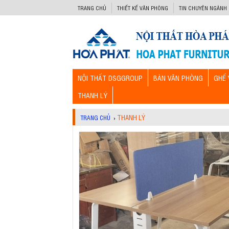
-->
TRANG CHỦ
THIẾT KẾ VĂN PHÒNG
TIN CHUYÊN NGÀNH
NỘI THẤT DSGGROUP
BÀN VĂN PHÒNG
GHẾ 
THANH LÝ
THANH LÝ
TRANG CHỦ
›