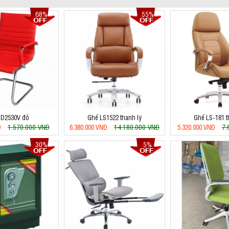
68%
55%
 D2530V đỏ
Ghế LS1522 thanh lý
Ghế LS-181 t
1.570.000 VNĐ
14.180.000 VNĐ
7.
Đ
6.380.000 VNĐ
5.320.000 VNĐ
30%
5%