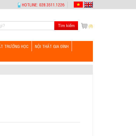
HOTLINE: 028.3511.1226
Tìm kiếm
(0)
ẤT TRƯỜNG HỌC
NỘI THẤT GIA ĐÌNH