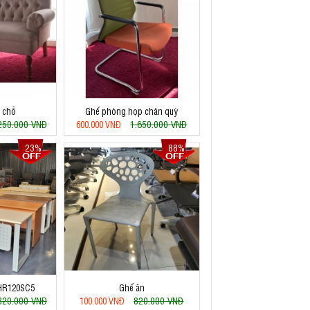
2 chỗ
Ghế phòng họp chân quỳ
250.000 VNĐ
1.650.000 VNĐ
600.000 VNĐ
23%
88%
 HR120SC5
Ghế ăn
820.000 VNĐ
820.000 VNĐ
100.000 VNĐ