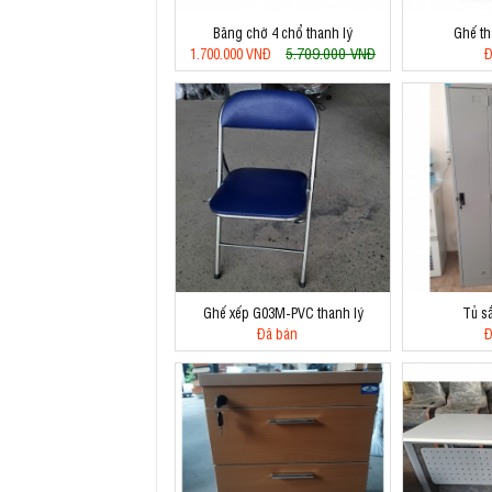
Băng chờ 4 chổ thanh lý
Ghế th
5.709.000 VNĐ
1.700.000 VNĐ
Đ
Ghế xếp G03M-PVC thanh lý
Tủ s
Đã bán
Đ