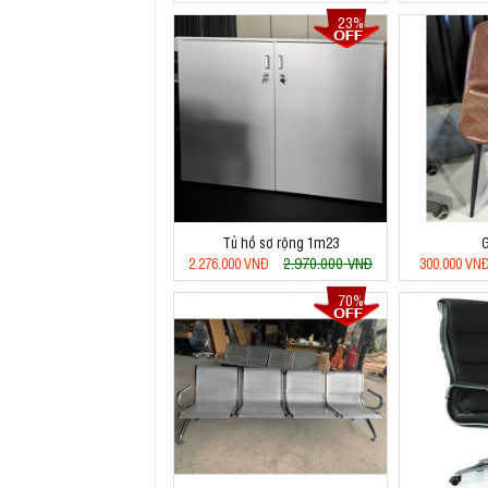
23%
Tủ hồ sơ rộng 1m23
G
2.970.000 VNĐ
2.276.000 VNĐ
300.000 VN
70%