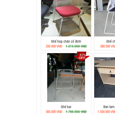
Ghế họp chân cố định
Ghế ch
1.215.000 VNĐ
200.000 VNĐ
580.000 V
83%
Ghế bar
Bàn làm 
1.765.000 VNĐ
300.000 VNĐ
1.500.000 V