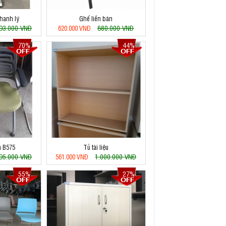
hanh lý
Ghế liền bàn
593.000 VNĐ
680.000 VNĐ
620.000 VNĐ
70%
44%
n B575
Tủ tài liệu
195.000 VNĐ
1.000.000 VNĐ
561.000 VNĐ
55%
27%