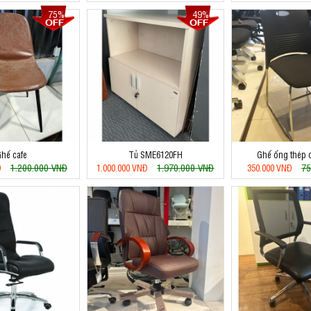
75%
49%
hế cafe
Tủ SME6120FH
Ghế ống thép 
1.200.000 VNĐ
1.970.000 VNĐ
75
Đ
1.000.000 VNĐ
350.000 VNĐ