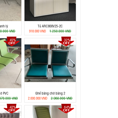
anh lý
Tủ ARC800V25-2C
0.000 VNĐ
1.250.000 VNĐ
918.000 VNĐ
45%
32%
hờ PVC
Ghế băng chờ băng 2
970.000 VNĐ
2.960.000 VNĐ
2.000.000 VNĐ
42%
64%