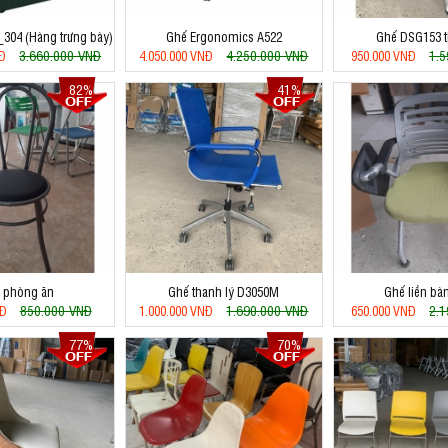
_304 (Hàng trưng bày)
Ghế Ergonomics A522
Ghế DSG153 t
3.660.000 VNĐ
4.250.000 VNĐ
1.
NĐ
4.050.000 VNĐ
950.000 VNĐ
82%
41%
 phòng ăn
Ghế thanh lý D3050M
Ghế liền bà
850.000 VNĐ
1.690.000 VNĐ
2.
NĐ
1.000.000 VNĐ
650.000 VNĐ
77%
70%