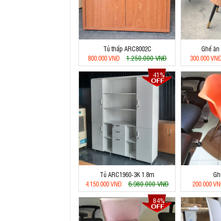
Tủ thấp ARC8002C
Ghế ăn 
1.250.000 VNĐ
800.000 VNĐ
300.000 VN
41%
Tủ ARC1960-3K 1.8m
Gh
6.980.000 VNĐ
4.150.000 VNĐ
200.000 V
84%