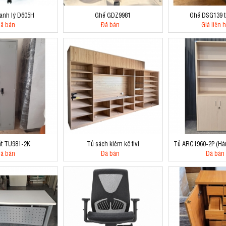
anh lý D605H
Ghế GDZ9981
Ghế DSG139 t
ã bán
Đã bán
Giá liên 
ắt TU981-2K
Tủ sách kiêm kệ tivi
Tủ ARC1960-2P (Hà
ã bán
Đã bán
Đã bán