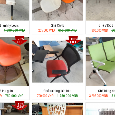
thanh lý Louis
Ghế CAFE
Ghế V150 th
1.330.000 VNĐ
850.000 VNĐ
66
Đ
255.000 VNĐ
300.000 VNĐ
73%
60%
ế thư giãn
Ghế training liền bàn
Ghế băng c
750.000 VNĐ
1.750.000 VNĐ
5.
NĐ
700.000 VNĐ
3.297.000 VNĐ
15%