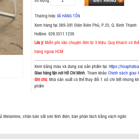
Số lượng
Thương hiệu:
XẢ HÀNG TỒN
Xem hàng tại 389-391 Điện Biên Phủ, P.25, Q. Bình Thạnh
Hotline: 028.3511.1236
Miễn phí vận chuyện đơn từ 3 triệu. Quý Khách có th
Lưu ý:
hàng ngoài HCM
Xem bảng màu và dung sai sản phẩm tại:
https://hoaphat
. Tham khảo
Chính sách giao 
Giao hàng tận nơi Hồ Chí Minh
Nhà sản xuất có thể thay đổi 1 số chi tiết nhưng 
Ghi chú:
phẩm
 Melamine, chân bàn sắt sơn tĩnh điện, bàn phân tách bằng vách ngăn