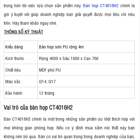
trọng hơn tới việc lựa chọn sản phẩm này.
Bàn họp CT4016H2
chính là
gợi ý tuyệt vời giúp doanh nghiệp bạn giải quyết được mọi tiêu chí nêu
trên. Hãy tham khảo ngay nhé.
THÔNG SỐ KỸ THUẬT
Kiểu dáng
Bàn họp sơn PU rộng 4m
Kích thước
Rộng 4000 x Sâu 1600 x Cao 760
Chất liệu
MDF phủ PU
Màu sắc
G14, G17
Bảo hành
12 tháng
Vai trò của bàn họp CT4016H2
Bàn CT4016H2 chính là một trong những sản phẩm ưu Việt thích hợp với
mọi không gian phòng họp. Nếu có ý định mua sắm nội thất này bạn
không nên bỏ qua. Bàn có vai trò quan trọng trong doanh nghiệp của bạn,