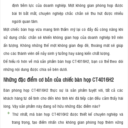
định tiềm lực của doanh nghiệp. Một không gian phòng họp được
bài trí bắt mắt, chuyên nghiệp chắc chắn sẽ thu hút được nhiều
người quan tâm.
Một chiếc bàn họp vừa mang tính thẩm mỹ lại có đầy đủ công năng khi
sử dụng chắc chắn sẽ khiến không gian họp của doanh nghiệp trở nên
ấn tượng. Không những thế một không gian đẹp đẽ, thoáng mát sẽ giúp
cho các thành viên dễ nảy sinh ý tưởng hay sáng kiến chất lượng.
Để hiểu rõ hơn về mã sản phẩm bàn họp CT4016H2, bạn có thể theo dõi
những nội dung được chia sẻ bên dưới.
Những đặc điểm cơ bản của chiếc bàn họp CT4016H2
Bàn phòng họp CT4016H2 thực sự là sản phẩm tuyệt vời, tất cả các
khách hàng từ dễ tính cho đến khó tính khi đã tiếp cận đều cảm thấy hài
lòng. Vậy sản phẩm này đang sở hữu những đặc điểm nào?
Thứ nhất, mã bàn họp CT4016H2 được thiết kế chuyên nghiệp và
trang trọng, tạo điểm nhấn cho không gian phòng họp thêm vững