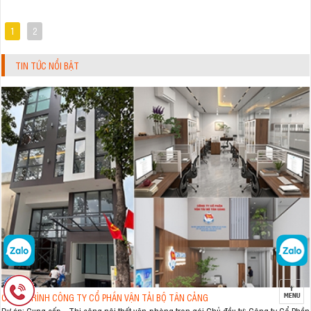
1
2
TIN TỨC NỔI BẬT
CÔNG TRÌNH CÔNG TY CỔ PHẦN VẬN TẢI BỘ TÂN CẢNG