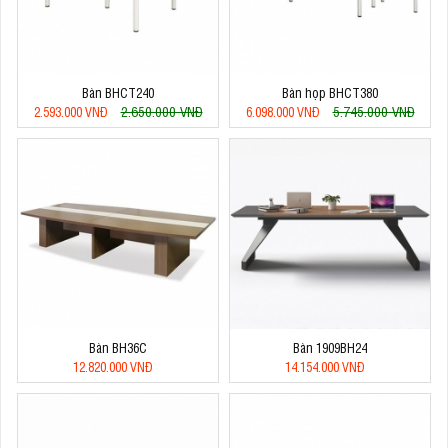
Bàn BHCT240
Bàn họp BHCT380
2.650.000 VNĐ
5.745.000 VNĐ
2.593.000 VNĐ
6.098.000 VNĐ
Bàn BH36C
Bàn 1909BH24
12.820.000 VNĐ
14.154.000 VNĐ