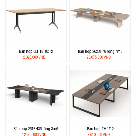
Bàn họp LEH1810C12
Bàn họp 262BH48 rộng 4m8
2.320.000 VNĐ
23.675.000 VNĐ
Bàn họp 261BH36 rộng 3m6
Bàn họp TH4412
12.545.000 VNĐ
7.610.000 VNĐ