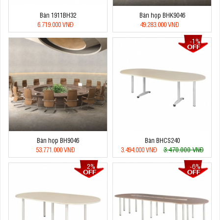
Bàn 1911BH32
Bàn họp BHK9046
6.719.000 VNĐ
49.283.000 VNĐ
-1%
Bàn họp BH9046
Bàn BHCS240
3.470.000 VNĐ
53.771.000 VNĐ
3.494.000 VNĐ
2%
-6%