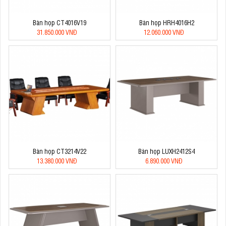
Bàn họp CT4016V19
Bàn họp HRH4016H2
31.850.000 VNĐ
12.060.000 VNĐ
Bàn họp CT3214V22
Bàn họp LUXH2412S4
13.380.000 VNĐ
6.890.000 VNĐ