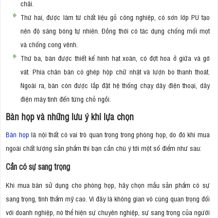
chãi.
Thứ hai, được làm từ chất liệu gỗ công nghiệp, có sơn lớp PU tạo
nên độ sáng bóng tự nhiên. Đồng thời có tác dụng chống mối mọt
và chống cong vênh.
Thứ ba, bàn được thiết kế hình hạt xoàn, có đợt hoa ở giữa và gờ
vát. Phía chân bàn có ghép hộp chữ nhật và lượn bo thanh thoát.
Ngoài ra, bàn còn được lắp đặt hệ thống chạy dây điện thoại, dây
điện máy tính đến từng chỗ ngồi.
Bàn họp và những lưu ý khi lựa chọn
Bàn họp
là nội thất có vai trò quan trọng trong phòng họp, do đó khi mua
ngoài chất lượng sản phẩm thì bạn cần chú ý tới một số điểm như sau:
Cần có sự sang trọng
Khi mua bàn sử dụng cho phòng họp, hãy chọn mẫu sản phẩm có sự
sang trọng, tính thẩm mỹ cao. Vì đây là không gian vô cùng quan trọng đối
với doanh nghiệp, nó thể hiện sự chuyên nghiệp, sự sang trọng của người