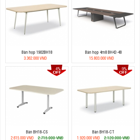
Bàn họp 1902BH18
Bàn họp 4m8 BH42-48
3.362.000 VNĐ
15.803.000 VNĐ
4%
9%
Bàn BH18-CS
Bàn BH18-CT
2.715.000 VNĐ
2.120.000 VNĐ
2.615.000 VNĐ
1.920.000 VNĐ