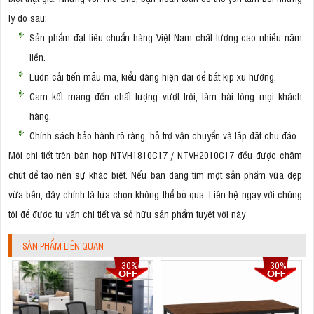
lý do sau:
Sản phẩm đạt tiêu chuẩn hàng Việt Nam chất lượng cao nhiều năm
liền.
Luôn cải tiến mẫu mã, kiểu dáng hiện đại để bắt kịp xu hướng.
Cam kết mang đến chất lượng vượt trội, làm hài lòng mọi khách
hàng.
Chính sách bảo hành rõ ràng, hỗ trợ vận chuyển và lắp đặt chu đáo.
Mỗi chi tiết trên bàn họp NTVH1810C17 / NTVH2010C17 đều được chăm
chút để tạo nên sự khác biệt. Nếu bạn đang tìm một sản phẩm vừa đẹp
vừa bền, đây chính là lựa chọn không thể bỏ qua. Liên hệ ngay với chúng
tôi để được tư vấn chi tiết và sở hữu sản phẩm tuyệt vời này
SẢN PHẨM LIÊN QUAN
30%
30%