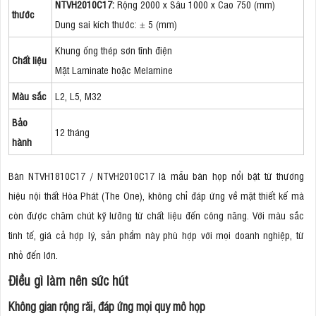
NTVH2010C17:
Rộng 2000 x Sâu 1000 x Cao 750 (mm)
thước
Dung sai kích thước: ± 5 (mm)
Khung ống thép sơn tĩnh điện
Chất liệu
Mặt Laminate hoặc Melamine
Màu sắc
L2, L5, M32
Bảo
12 tháng
hành
Bàn NTVH1810C17 / NTVH2010C17 là mẫu bàn họp nổi bật từ thương
hiệu nội thất Hòa Phát (The One), không chỉ đáp ứng về mặt thiết kế mà
còn được chăm chút kỹ lưỡng từ chất liệu đến công năng. Với màu sắc
tinh tế, giá cả hợp lý, sản phẩm này phù hợp với mọi doanh nghiệp, từ
nhỏ đến lớn.
Điều gì làm nên sức hút
Không gian rộng rãi, đáp ứng mọi quy mô họp