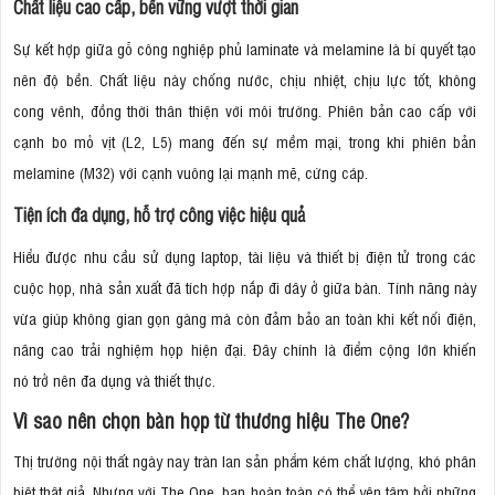
Chất liệu cao cấp, bền vững vượt thời gian
Sự kết hợp giữa gỗ công nghiệp phủ laminate và melamine là bí quyết tạo
nên độ bền. Chất liệu này chống nước, chịu nhiệt, chịu lực tốt, không
cong vênh, đồng thời thân thiện với môi trường. Phiên bản cao cấp với
cạnh bo mỏ vịt (L2, L5) mang đến sự mềm mại, trong khi phiên bản
melamine (M32) với cạnh vuông lại mạnh mẽ, cứng cáp.
Tiện ích đa dụng, hỗ trợ công việc hiệu quả
Hiểu được nhu cầu sử dụng laptop, tài liệu và thiết bị điện tử trong các
cuộc họp, nhà sản xuất đã tích hợp nắp đi dây ở giữa bàn. Tính năng này
vừa giúp không gian gọn gàng mà còn đảm bảo an toàn khi kết nối điện,
nâng cao trải nghiệm họp hiện đại. Đây chính là điểm cộng lớn khiến
nó trở nên đa dụng và thiết thực.
Vì sao nên chọn bàn họp từ thương hiệu The One?
Thị trường nội thất ngày nay tràn lan sản phẩm kém chất lượng, khó phân
biệt thật giả. Nhưng với The One, bạn hoàn toàn có thể yên tâm bởi những