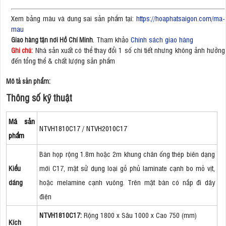
Xem bảng màu và dung sai sản phẩm tại:
https://hoaphatsaigon.com/ma-
mau
. Tham khảo
Chính sách giao hàng
Giao hàng tận nơi Hồ Chí Minh
Nhà sản xuất có thể thay đổi 1 số chi tiết nhưng không ảnh hưởng
Ghi chú:
đến tổng thể & chất lượng sản phẩm
Mô tả sản phẩm:
Thông số kỹ thuật
Mã sản
NTVH1810C17 / NTVH2010C17
phẩm
Bàn họp rộng 1.8m hoặc 2m khung chân ống thép biên dạng
Kiểu
mới C17, mặt sử dụng loại gỗ phủ laminate cạnh bo mỏ vịt,
dáng
hoặc melamine cạnh vuông. Trên mặt bàn có nắp đi dây
điện
NTVH1810C17:
Rộng 1800 x Sâu 1000 x Cao 750 (mm)
Kích