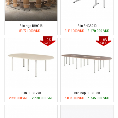
Bàn họp BH9046
Bàn BHCS240
3.470.000 VNĐ
53.771.000 VNĐ
3.494.000 VNĐ
2%
-6%
Bàn BHCT240
Bàn họp BHCT380
2.650.000 VNĐ
5.745.000 VNĐ
2.593.000 VNĐ
6.098.000 VNĐ