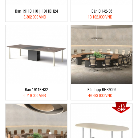
Bàn 1911BH18 | 1911BH24
Bàn BH42-36
3.302.000 VNĐ
13.102.000 VNĐ
Bàn 1911BH32
Bàn họp BHK9046
6.719.000 VNĐ
49.283.000 VNĐ
-1%