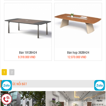
Bàn 1912BH24
Bàn họp 262BH24
9.318.000 VNĐ
12.070.000 VNĐ
1
2
TIN TỨC NỔI BẬT