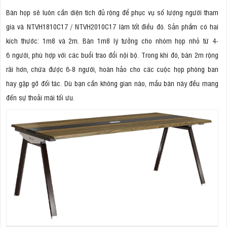
Bàn họp sẽ luôn cần diện tích đủ rộng để phục vụ số lượng người tham
gia và NTVH1810C17 / NTVH2010C17 làm tốt điều đó. Sản phẩm có hai
kích thước: 1m8 và 2m. Bàn 1m8 lý tưởng cho nhóm họp nhỏ từ 4-
6 người, phù hợp với các buổi trao đổi nội bộ. Trong khi đó, bàn 2m rộng
rãi hơn, chứa được 6-8 người, hoàn hảo cho các cuộc họp phòng ban
hay gặp gỡ đối tác. Dù bạn cần không gian nào, mẫu bàn này đều mang
đến sự thoải mái tối ưu.