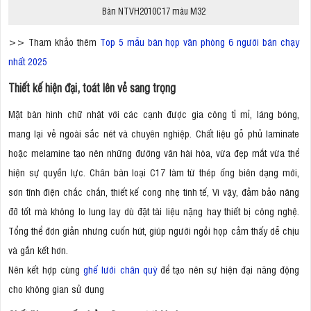
Bàn NTVH2010C17 màu M32
>> Tham khảo thêm
Top 5 mẫu bàn họp văn phòng 6 người bán chạy
nhất 2025
Thiết kế hiện đại, toát lên vẻ sang trọng
Mặt bàn hình chữ nhật với các cạnh được gia công tỉ mỉ, láng bóng,
mang lại vẻ ngoài sắc nét và chuyên nghiệp. Chất liệu gỗ phủ laminate
hoặc melamine tạo nên những đường vân hài hòa, vừa đẹp mắt vừa thể
hiện sự quyền lực. Chân bàn loại C17 làm từ thép ống biên dạng mới,
sơn tĩnh điện chắc chắn, thiết kế cong nhẹ tinh tế, Vì vậy, đảm bảo nâng
đỡ tốt mà không lo lung lay dù đặt tài liệu nặng hay thiết bị công nghệ.
Tổng thể đơn giản nhưng cuốn hút, giúp người ngồi họp cảm thấy dễ chịu
và gắn kết hơn.
Nên kết hợp cùng
ghế lưới chân quỳ
để tạo nên sự hiện đại năng động
cho không gian sử dụng