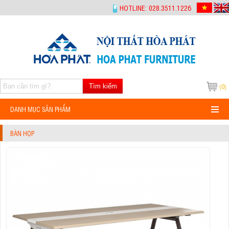
-->
HOTLINE: 028.3511.1226
Tìm kiếm
(0)
DANH MỤC SẢN PHẨM
BÀN HỌP