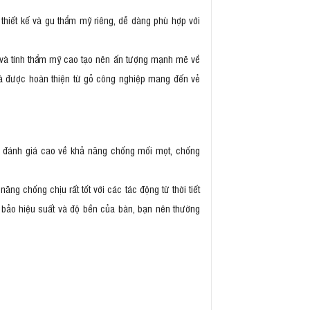
iết kế và gu thẩm mỹ riêng, dễ dàng phù hợp với
u và tính thẩm mỹ cao tạo nên ấn tượng mạnh mẽ về
và được hoàn thiện từ gỗ công nghiệp mang đến vẻ
ợc đánh giá cao về khả năng chống mối mọt, chống
g chống chịu rất tốt với các tác động từ thời tiết
 bảo hiệu suất và độ bền của bàn, bạn nên thường