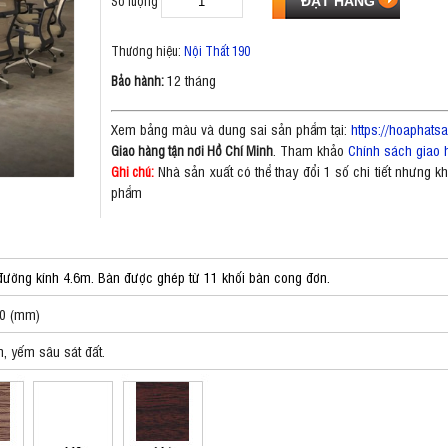
Số lượng
Thương hiệu:
Nội Thất 190
12 tháng
Bảo hành:
Xem bảng màu và dung sai sản phẩm tại:
https://hoaphat
. Tham khảo
Chính sách giao 
Giao hàng tận nơi Hồ Chí Minh
Nhà sản xuất có thể thay đổi 1 số chi tiết nhưng 
Ghi chú:
phẩm
ường kính 4.6m. Bàn được ghép từ 11 khối bàn cong đơn.
50 (mm)
 yếm sâu sát đất.