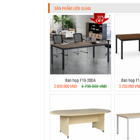
SẢN PHẨM LIÊN QUAN
30%
Bàn họp F19-20DA
Bàn họp F1
3.790.000 VNĐ
2.650.000 VNĐ
3.250.000 V