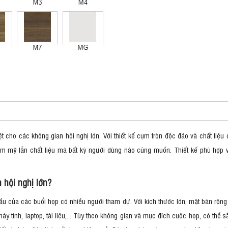
t cho các không gian hội nghị lớn. Với thiết kế cụm tròn độc đáo và chất liệ
ẩm mỹ lẫn chất liệu mà bất kỳ người dùng nào cũng muốn. Thiết kế phù hợp v
 hội nghị lớn?
của các buổi họp có nhiều người tham dự. Với kích thước lớn, mặt bàn rộng rã
y tính, laptop, tài liệu,... Tùy theo không gian và mục đích cuộc họp, có thể 