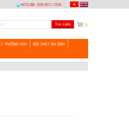
HOTLINE: 028.3511.1226
Tìm kiếm
(0)
ẤT TRƯỜNG HỌC
NỘI THẤT GIA ĐÌNH