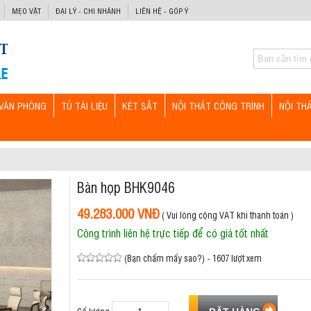
MẸO VẶT
ĐẠI LÝ - CHI NHÁNH
LIÊN HỆ - GÓP Ý
VĂN PHÒNG
TỦ TÀI LIỆU
KÉT SẮT
NỘI THẤT CÔNG TRÌNH
NỘI TH
Bàn họp BHK9046
49.283.000 VNĐ
( Vui lòng cộng VAT khi thanh toán )
Công trình liên hệ trực tiếp để có giá tốt nhất
(Bạn chấm mấy sao?) - 1607 lượt xem