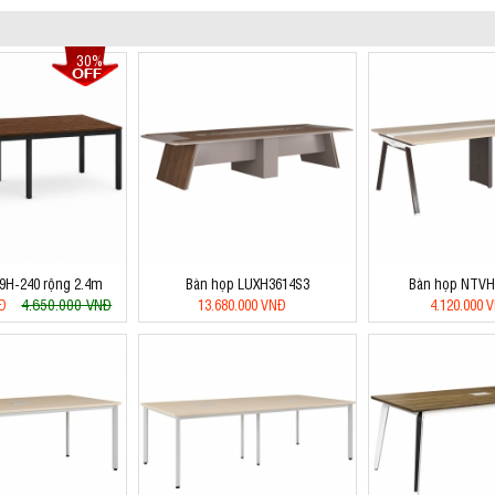
30%
9H-240 rộng 2.4m
Bàn họp LUXH3614S3
Bàn họp NTVH
4.650.000 VNĐ
NĐ
13.680.000 VNĐ
4.120.000 