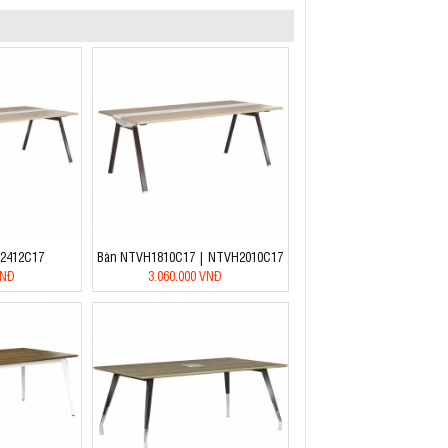
2412C17
Bàn NTVH1810C17 | NTVH2010C17
VNĐ
3.060.000 VNĐ