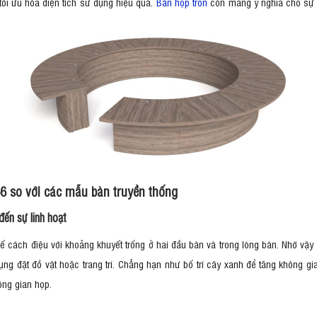
 tối ưu hóa diện tích sử dụng hiệu quả.
Bàn họp tròn
còn mang ý nghĩa cho sự bì
46 so với các mẫu bàn truyền thống
đến sự linh hoạt
kế cách điệu với khoảng khuyết trống ở hai đầu bàn và trong lòng bàn. Nhờ vậy 
ng đặt đồ vật hoặc trang trí. Chẳng hạn như bố trí cây xanh để tăng không gi
hông gian họp.