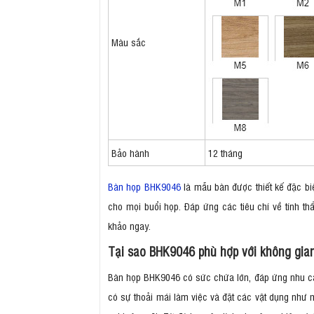
Màu sắc
Bảo hành
12 tháng
Bàn họp BHK9046
là mẫu bàn được thiết kế đặc biệ
cho mọi buổi họp. Đáp ứng các tiêu chí về tính th
khảo ngay.
Tại sao BHK9046 phù hợp với không gian
Bàn họp BHK9046 có sức chứa lớn, đáp ứng nhu cầu 
có sự thoải mái làm việc và đặt các vật dụng như má