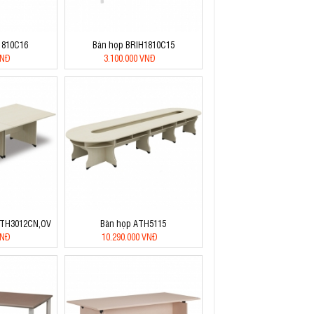
1810C16
Bàn họp BRIH1810C15
VNĐ
3.100.000 VNĐ
ATH3012CN,OV
Bàn họp ATH5115
VNĐ
10.290.000 VNĐ