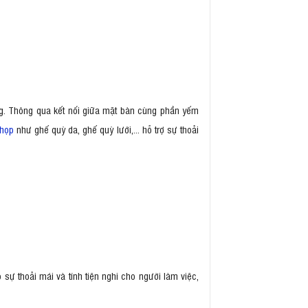
gàng. Thông qua kết nối giữa mặt bàn cùng phần yếm
họp
như ghế quỳ da, ghế quỳ lưới,... hỗ trợ sự thoải
 sự thoải mái và tính tiện nghi cho người làm việc,