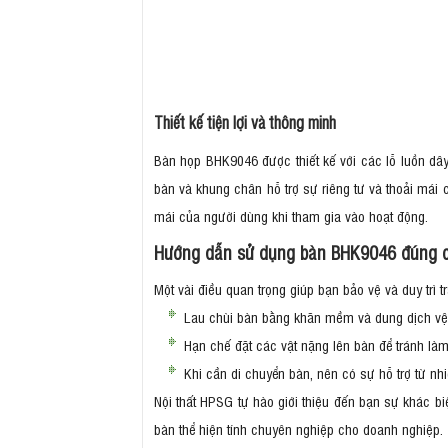
Thiết kế tiện lợi và thông minh
Bàn họp BHK9046 được thiết kế với các lỗ luồn dây 
bàn và khung chân hỗ trợ sự riêng tư và thoải mái
mái của người dùng khi tham gia vào hoạt động.
Hướng dẫn sử dụng bàn BHK9046 đúng 
Một vài điều quan trọng giúp bạn bảo vệ và duy trì t
Lau chùi bàn bằng khăn mềm và dung dịch vệ
Hạn chế đặt các vật nặng lên bàn để tránh là
Khi cần di chuyển bàn, nên có sự hỗ trợ từ nh
Nội thất HPSG tự hào giới thiệu đến bạn sự khác biệ
bàn thể hiện tính chuyên nghiệp cho doanh nghiệp.