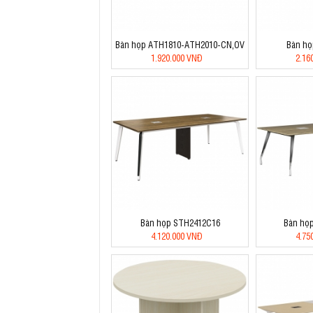
Bàn họp ATH1810-ATH2010-CN,OV
Bàn h
1.920.000 VNĐ
2.16
Bàn họp STH2412C16
Bàn họ
4.120.000 VNĐ
4.75