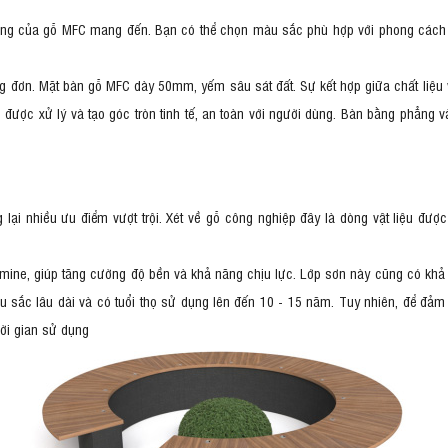
g của gỗ MFC mang đến. Bạn có thể chọn màu sắc phù hợp với phong cách th
ng đơn. Mặt bàn gỗ MFC dày 50mm, yếm sâu sát đất. Sự kết hợp giữa chất liệ
được xử lý và tạo góc tròn tinh tế, an toàn với người dùng. Bàn bằng phẳng 
ại nhiều ưu điểm vượt trội. Xét về gỗ công nghiệp đây là dòng vật liệu đư
ine, giúp tăng cường độ bền và khả năng chịu lực. Lớp sơn này cũng có khả năn
 sắc lâu dài và có tuổi thọ sử dụng lên đến 10 - 15 năm. Tuy nhiên, để đảm
ời gian sử dụng