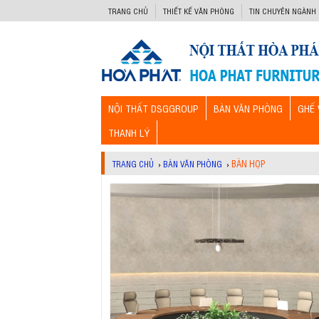
-->
TRANG CHỦ
THIẾT KẾ VĂN PHÒNG
TIN CHUYÊN NGÀNH
NỘI THẤT DSGGROUP
BÀN VĂN PHÒNG
GHẾ 
THANH LÝ
BÀN HỌP
TRANG CHỦ
›
BÀN VĂN PHÒNG
›