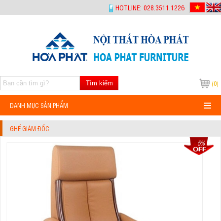
-->
HOTLINE: 028.3511.1226
Tìm kiếm
(0)
DANH MỤC SẢN PHẨM
GHẾ GIÁM ĐỐC
5%