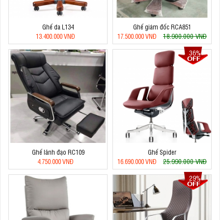
Ghế da L134
Ghế giám đốc RCA851
18.900.000 VNĐ
13.400.000 VNĐ
17.500.000 VNĐ
36%
Ghế lãnh đạo RC109
Ghế Spider
25.990.000 VNĐ
4.750.000 VNĐ
16.690.000 VNĐ
29%