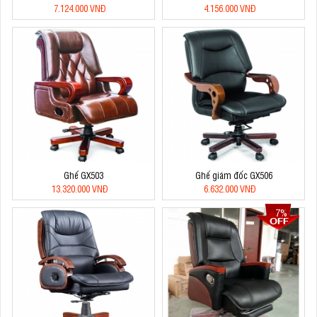
7.124.000 VNĐ
4.156.000 VNĐ
Ghế GX503
Ghế giám đốc GX506
13.320.000 VNĐ
6.632.000 VNĐ
7%