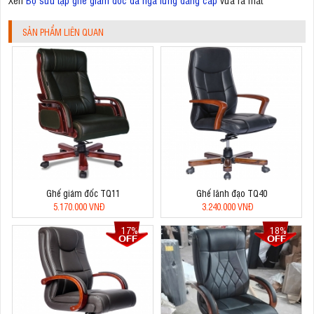
SẢN PHẨM LIÊN QUAN
Ghế giám đốc TQ11
Ghế lãnh đạo TQ40
5.170.000 VNĐ
3.240.000 VNĐ
17%
18%