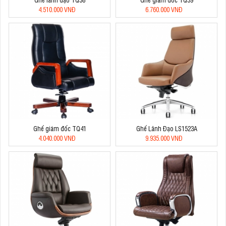
4.510.000 VNĐ
6.760.000 VNĐ
Ghế giám đốc TQ41
Ghế Lãnh Đạo LS1523A
4.040.000 VNĐ
9.935.000 VNĐ