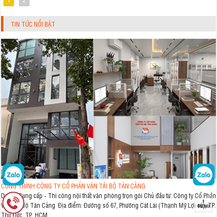
TIN TỨC NỔI BẬT
CÔNG TRÌNH CÔNG TY CỔ PHẦN VẬN TẢI BỘ TÂN CẢNG
Dự án: Cung cấp - Thi công nội thất văn phòng trọn gói Chủ đầu tư: Công ty Cổ Phần
Vận Tải Bộ Tân Cảng Địa điểm: Đường số 67, Phường Cát Lái (Thạnh Mỹ Lợi cũ), TP.
Thủ Đức, TP. HCM