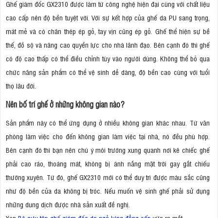
Ghế giám đốc GX2310 được làm từ công nghệ hiện đại cùng với chất liệu
cao cấp nên độ bền tuyệt vời. Với sự kết hợp của ghế da PU sang trọng,
mát mẻ và có chân thép ép gỗ, tay vịn cũng ép gỗ. Ghế thể hiện sự bề
thế, đồ sộ và nâng cao quyền lực cho nhà lãnh đạo. Bên cạnh đó thì ghế
có độ cao thấp có thể điều chỉnh tùy vào người dùng. Không thể bỏ qua
chức năng sản phẩm có thể vệ sinh dễ dàng, độ bền cao cùng với tuổi
thọ lâu đời.
Nên bố trí ghế ở những không gian nào?
Sản phẩm này có thể ứng dụng ở nhiều không gian khác nhau. Từ văn
phòng làm việc cho đến không gian làm việc tại nhà, nó đều phù hợp.
Bên cạnh đó thì bạn nên chú ý môi trường xung quanh nơi kê chiếc ghế
phải cao ráo, thoáng mát, không bị ánh nắng mặt trời gay gắt chiếu
thường xuyên. Từ đó, ghế GX2310 mới có thể duy trì được màu sắc cũng
như độ bền của da không bị tróc. Nếu muốn vệ sinh ghế phải sử dụng
những dung dịch được nhà sản xuất đề nghị.
Xen
Bộ sưu tập ghế giám đốc da ngả lưng đẳng cấp
vừa ra mắt