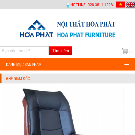
-->
HOTLINE: 028.3511.1226
Tìm kiếm
(0)
DANH MỤC SẢN PHẨM
GHẾ GIÁM ĐỐC