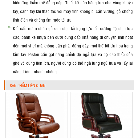
hiệu ứng thẩm mỹ đẳng cấp. Thiết kế cân bằng lực cho vùng khuỷu
tay, cánh tay khi thao tác với máy tính không bị cấn vướng, gỗ chống
tĩnh điện và chống ẩm mốc tối ưu.
Kết cấu mâm chân gỗ sơn chịu tải trọng lực tốt, cường độ chịu lực
cao, bánh xe nhựa bên dưới cung cấp khả năng di chuyển linh hoạt
đến mọi vị trí mà không cần phải đứng dậy, mọi thứ tối ưu hoá trong
tầm tay. Piston cần gạt nâng chỉnh độ ngả tựa và độ cao thấp của
ghế vô cùng tiện ích, người dùng có thể ngả lưng ngủ trưa và lấy lại
năng lượng nhanh chóng.
SẢN PHẨM LIÊN QUAN