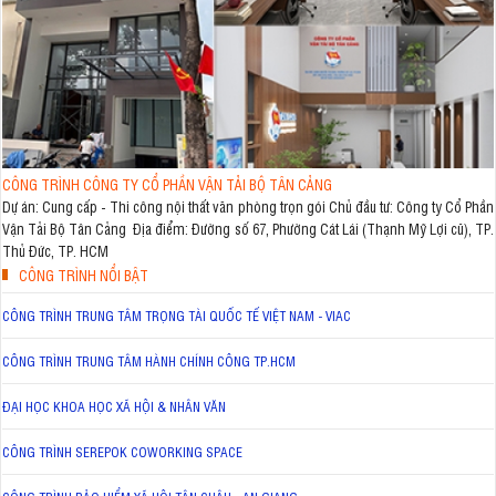
CÔNG TRÌNH CÔNG TY CỔ PHẦN VẬN TẢI BỘ TÂN CẢNG
Dự án: Cung cấp - Thi công nội thất văn phòng trọn gói Chủ đầu tư: Công ty Cổ Phần
Vận Tải Bộ Tân Cảng Địa điểm: Đường số 67, Phường Cát Lái (Thạnh Mỹ Lợi cũ), TP.
Thủ Đức, TP. HCM
CÔNG TRÌNH NỔI BẬT
CÔNG TRÌNH TRUNG TÂM TRỌNG TÀI QUỐC TẾ VIỆT NAM - VIAC
CÔNG TRÌNH TRUNG TÂM HÀNH CHÍNH CÔNG TP.HCM
ĐẠI HỌC KHOA HỌC XÃ HỘI & NHÂN VĂN
CÔNG TRÌNH SEREPOK COWORKING SPACE