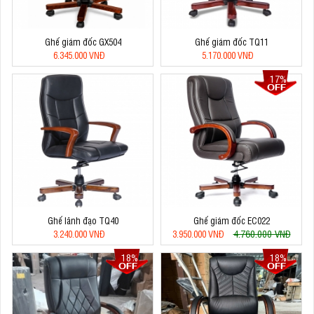
Ghế giám đốc GX504
Ghế giám đốc TQ11
6.345.000 VNĐ
5.170.000 VNĐ
17%
Ghế lãnh đạo TQ40
Ghế giám đốc EC022
4.760.000 VNĐ
3.240.000 VNĐ
3.950.000 VNĐ
18%
18%