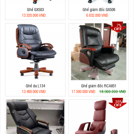
Ghế GX503
Ghế giám đốc GX506
13.320.000 VNĐ
6.632.000 VNĐ
7%
Ghế da L134
Ghế giám đốc RCA851
18.900.000 VNĐ
13.400.000 VNĐ
17.500.000 VNĐ
36%