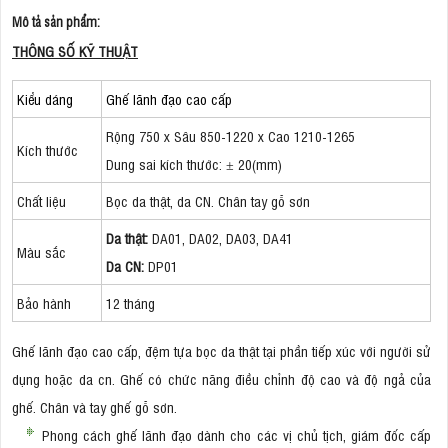
Mô tả sản phẩm:
THÔNG SỐ KỸ THUẬT
Kiểu dáng
Ghế lãnh đạo cao cấp
Rộng 750 x Sâu 850-1220 x Cao 1210-1265
Kích thước
Dung sai kích thước: ± 20(mm)
Chất liệu
Bọc da thật, da CN. Chân tay gỗ sơn
Da thật:
DA01, DA02, DA03, DA41
Màu sắc
Da CN:
DP01
Bảo hành
12 tháng
Ghế lãnh đạo cao cấp, đệm tựa bọc da thật tại phần tiếp xúc với người sử
dụng hoặc da cn. Ghế có chức năng điều chỉnh độ cao và độ ngả của
ghế. Chân và tay ghế gỗ sơn.
Phong cách ghế lãnh đạo dành cho các vị chủ tịch, giám đốc cấp