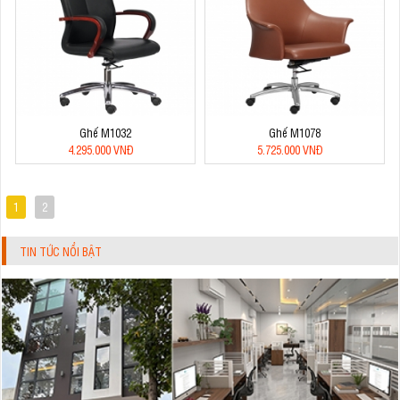
Ghế M1032
Ghế M1078
4.295.000 VNĐ
5.725.000 VNĐ
1
2
TIN TỨC NỔI BẬT