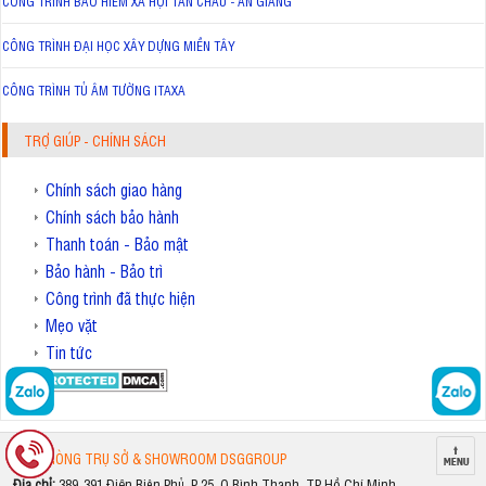
CÔNG TRÌNH BẢO HIỂM XÃ HỘI TÂN CHÂU - AN GIANG
CÔNG TRÌNH ĐẠI HỌC XÂY DỰNG MIỀN TÂY
CÔNG TRÌNH TỦ ÂM TƯỜNG ITAXA
TRỢ GIÚP - CHÍNH SÁCH
Chính sách giao hàng
Chính sách bảo hành
Thanh toán - Bảo mật
Bảo hành - Bảo trì
Công trình đã thực hiện
Mẹo vặt
Tin tức
VĂN PHÒNG TRỤ SỞ & SHOWROOM DSGGROUP
Địa chỉ:
389-391 Điện Biên Phủ, P.25, Q.Bình Thạnh, TP.Hồ Chí Minh