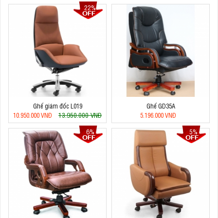
22%
Ghế giám đốc L019
Ghế GD35A
13.950.000 VNĐ
10.950.000 VNĐ
5.196.000 VNĐ
6%
5%