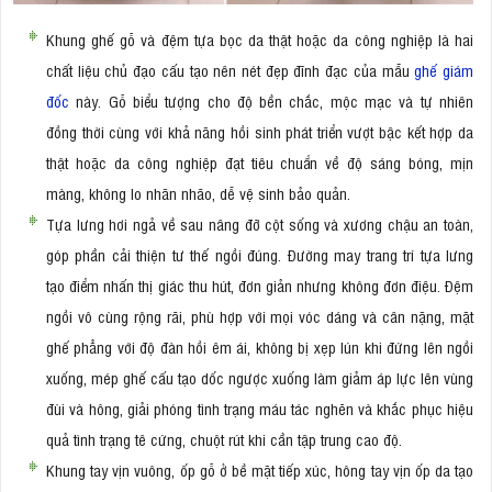
Khung ghế gỗ và đệm tựa bọc da thật hoặc da công nghiệp là hai
chất liệu chủ đạo cấu tạo nên nét đẹp đĩnh đạc của mẫu
ghế giám
đốc
này. Gỗ biểu tượng cho độ bền chắc, mộc mạc và tự nhiên
đồng thời cùng với khả năng hồi sinh phát triển vượt bậc kết hợp da
thật hoặc da công nghiệp đạt tiêu chuẩn về độ sáng bóng, mịn
màng, không lo nhăn nhão, dễ vệ sinh bảo quản.
Tựa lưng hơi ngả về sau nâng đỡ cột sống và xương chậu an toàn,
góp phần cải thiện tư thế ngồi đúng. Đường may trang trí tựa lưng
tạo điểm nhấn thị giác thu hút, đơn giản nhưng không đơn điệu. Đệm
ngồi vô cùng rộng rãi, phù hợp với mọi vóc dáng và cân nặng, mặt
ghế phẳng với độ đàn hồi êm ái, không bị xẹp lún khi đứng lên ngồi
xuống, mép ghế cấu tạo dốc ngược xuống làm giảm áp lực lên vùng
đùi và hông, giải phóng tình trạng máu tác nghẽn và khắc phục hiệu
quả tình trạng tê cứng, chuột rút khi cần tập trung cao độ.
Khung tay vịn vuông, ốp gỗ ở bề mặt tiếp xúc, hông tay vịn ốp da tạo