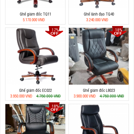
Ghế giám đốc TQ11
Ghế lãnh đạo TQ40
5.170.000 VNĐ
3.240.000 VNĐ
17%
18%
Ghế giám đốc EC022
Ghế giám đốc L8023
4.760.000 VNĐ
4.760.000 VNĐ
3.950.000 VNĐ
3.900.000 VNĐ
18%