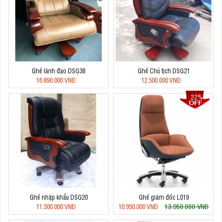
Ghế lãnh đạo DSG38
Ghế Chủ tịch DSG21
16.890.000 VNĐ
12.500.000 VNĐ
22%
Ghế nhập khẩu DSG20
Ghế giám đốc L019
13.950.000 VNĐ
11.500.000 VNĐ
10.950.000 VNĐ