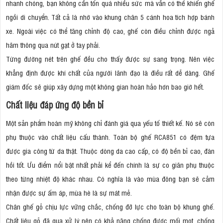
nhanh chóng, bạn không cần tốn quá nhiều sức mà vẫn có thể khiến ghế
ngồi di chuyển. Tất cả là nhờ vào khung chân 5 cánh hoa tích hợp bánh
xe. Ngoài việc có thể tăng chỉnh độ cao, ghế còn điều chỉnh được ngả
hãm thông qua nút gạt ở tay phải.
Từng đường nét trên ghế đều cho thấy được sự sang trọng. Nên việc
khẳng định được khí chất của người lãnh đạo là điều rất dễ dàng. Ghế
giám đốc sẽ giúp xây dựng một không gian hoàn hảo hơn bao giờ hết.
Chất liệu đáp ứng độ bền bỉ
Một sản phẩm hoàn mỹ không chỉ đánh giá qua yếu tố thiết kế. Nó sẽ còn
phụ thuộc vào chất liệu cấu thành. Toàn bộ ghế RCA851 có đệm tựa
được gia công từ da thật. Thuộc dòng da cao cấp, có độ bền bỉ cao, đàn
hồi tốt. Ưu điểm nổi bật nhất phải kể đến chính là sự co giãn phụ thuộc
theo từng nhiệt độ khác nhau. Có nghĩa là vào mùa đông bạn sẽ cảm
nhận được sự ấm áp, mùa hè là sự mát mẻ.
Chân ghế gỗ chịu lực vững chắc, chống đỡ lực cho toàn bộ khung ghế.
Chất liệu gỗ đã qua xử lý nên có khả năng chống được mối mọt, chống