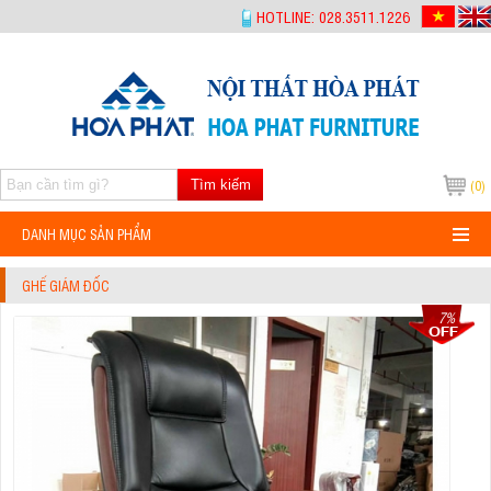
-->
HOTLINE: 028.3511.1226
Tìm kiếm
(0)
DANH MỤC SẢN PHẨM
GHẾ GIÁM ĐỐC
7%