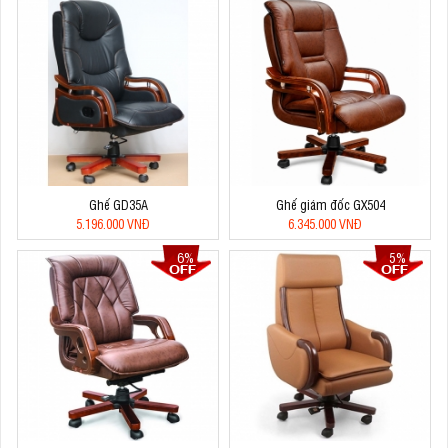
Ghế GD35A
Ghế giám đốc GX504
5.196.000 VNĐ
6.345.000 VNĐ
6%
5%