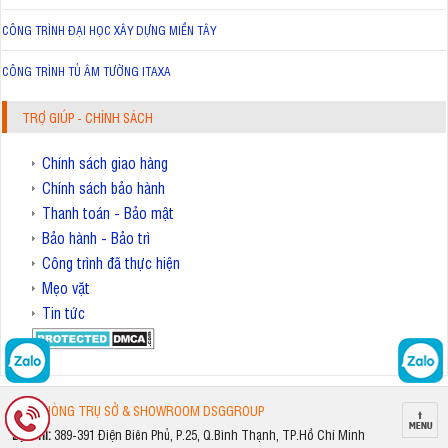
CÔNG TRÌNH ĐẠI HỌC XÂY DỰNG MIỀN TÂY
CÔNG TRÌNH TỦ ÂM TƯỜNG ITAXA
TRỢ GIÚP - CHÍNH SÁCH
Chính sách giao hàng
Chính sách bảo hành
Thanh toán - Bảo mật
Bảo hành - Bảo trì
Công trình đã thực hiện
Mẹo vặt
Tin tức
VĂN PHÒNG TRỤ SỞ & SHOWROOM DSGGROUP
Địa chỉ:
389-391 Điện Biên Phủ, P.25, Q.Bình Thạnh, TP.Hồ Chí Minh