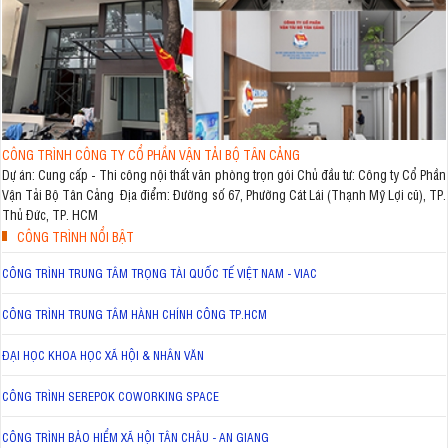
CÔNG TRÌNH CÔNG TY CỔ PHẦN VẬN TẢI BỘ TÂN CẢNG
Dự án: Cung cấp - Thi công nội thất văn phòng trọn gói Chủ đầu tư: Công ty Cổ Phần
Vận Tải Bộ Tân Cảng Địa điểm: Đường số 67, Phường Cát Lái (Thạnh Mỹ Lợi cũ), TP.
Thủ Đức, TP. HCM
CÔNG TRÌNH NỔI BẬT
CÔNG TRÌNH TRUNG TÂM TRỌNG TÀI QUỐC TẾ VIỆT NAM - VIAC
CÔNG TRÌNH TRUNG TÂM HÀNH CHÍNH CÔNG TP.HCM
ĐẠI HỌC KHOA HỌC XÃ HỘI & NHÂN VĂN
CÔNG TRÌNH SEREPOK COWORKING SPACE
CÔNG TRÌNH BẢO HIỂM XÃ HỘI TÂN CHÂU - AN GIANG