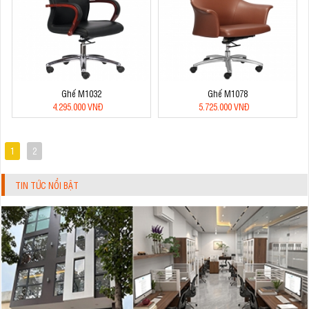
Ghế M1032
Ghế M1078
4.295.000 VNĐ
5.725.000 VNĐ
1
2
TIN TỨC NỔI BẬT