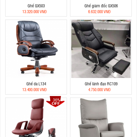
Ghế GX503
Ghế giám đốc GX506
13.320.000 VNĐ
6.632.000 VNĐ
Ghế da L134
Ghế lãnh đạo RC109
13.400.000 VNĐ
4.750.000 VNĐ
36%