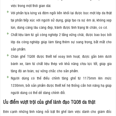
việc trong một thời gian dài.
Với phần tựa lưng và đệm ngồi liền khối lại được bọc một lớp da thật
tại phần tiếp xúc với người sử dụng, giúp tạo ra sự êm ái, không xẹp
lún, dùng càng lâu càng đẹp, tránh được tình trạng tê chân, co cơ.
Chất liệu làm từ gỗ công nghiệp 2 tầng vững chãi, được bao bọc bởi
lớp da công nghiệp giúp làm tăng thêm sự sang trọng, bắt mắt cho
sản phẩm.
Chân ghế TQ08 được thiết kế xoay linh hoạt, được gắn bên dưới
bánh xe, làm từ chất liệu thép với khả năng chịu lực tốt, giúp gia
tăng độ an toàn, sự vững chắc cho sản phẩm.
Người dùng có thể điều chỉnh tăng ghế từ 1175mm lên mức
1230mm, bởi sản phẩm được thiết kế hệ thống cần hơi nâng hạ giúp
người dùng có thể dễ dàng chỉnh đổi.
Ưu điểm vượt trội của ghế lãnh đạo TQ08 da thật
Bên cạnh những tính năng nổi bật thì ghế làm việc dành cho giám đốc