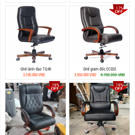
17%
Ghế lãnh đạo TQ40
Ghế giám đốc EC022
4.760.000 VNĐ
3.240.000 VNĐ
3.950.000 VNĐ
18%
18%