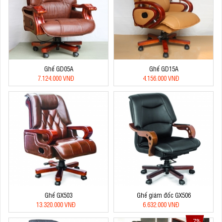
Ghế GD05A
Ghế GD15A
7.124.000 VNĐ
4.156.000 VNĐ
Ghế GX503
Ghế giám đốc GX506
13.320.000 VNĐ
6.632.000 VNĐ
7%