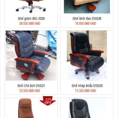
Ghế giám đốc 2039
Ghế lãnh đạo DSG38
28.000.000 VNĐ
16.890.000 VNĐ
Ghế Chủ tịch DSG21
Ghế nhập khẩu DSG20
12.500.000 VNĐ
11.500.000 VNĐ
22%