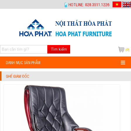
-->
HOTLINE: 028.3511.1226
Tìm kiếm
(0)
DANH MỤC SẢN PHẨM
GHẾ GIÁM ĐỐC