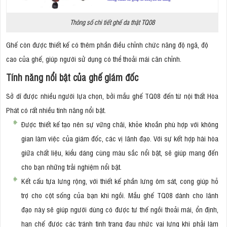
Thông số chi tiết ghế da thật TQ08
Ghế còn được thiết kế có thêm phần điều chỉnh chức năng độ ngã, độ
cao của ghế, giúp người sử dụng có thể thoải mái căn chỉnh.
Tính năng nổi bật của ghế giám đốc
Sở dĩ được nhiều người lựa chọn, bởi mẫu ghế TQ08 đến từ nội thất Hòa
Phát có rất nhiều tính năng nổi bật.
Được thiết kế tạo nên sự vững chãi, khỏe khoắn phù hợp với không
gian làm việc của giám đốc, các vị lãnh đạo. Với sự kết hợp hài hòa
giữa chất liệu, kiểu dáng cùng màu sắc nổi bật, sẽ giúp mang đến
cho bạn những trải nghiệm nổi bật.
Kết cấu tựa lưng rộng, với thiết kế phần lưng ôm sát, cong giúp hỗ
trợ cho cột sống của bạn khi ngồi. Mẫu ghế TQ08 dành cho lãnh
đạo này sẽ giúp người dùng có được tư thế ngồi thoải mái, ổn định,
hạn chế được các tránh tình trạng đau nhức vai lưng khi phải làm