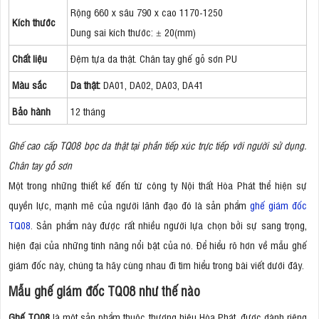
Rộng 660 x sâu 790 x cao 1170-1250
Kích thước
Dung sai kích thước: ± 20(mm)
Chất liệu
Đệm tựa da thật. Chân tay ghế gỗ sơn PU
Màu sắc
Da thật:
DA01, DA02, DA03, DA41
Bảo hành
12 tháng
Ghế cao cấp TQ08 bọc da thật tại phần tiếp xúc trực tiếp với người sử dụng.
Chân tay gỗ sơn
Một trong những thiết kế đến từ công ty Nội thất Hòa Phát thể hiện sự
quyền lực, mạnh mẽ của người lãnh đạo đó là sản phẩm
ghế giám đốc
TQ08
. Sản phẩm này được rất nhiều người lựa chọn bởi sự sang trọng,
hiện đại của những tính năng nổi bật của nó. Để hiểu rõ hơn về mẫu ghế
giám đốc này, chúng ta hãy cùng nhau đi tìm hiểu trong bài viết dưới đây.
Mẫu ghế giám đốc TQ08 như thế nào
Ghế TQ08
là một sản phẩm thuộc thương hiệu Hòa Phát, được dành riêng