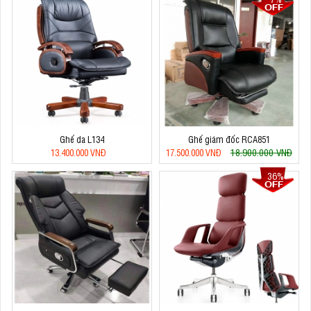
Ghế da L134
Ghế giám đốc RCA851
18.900.000 VNĐ
13.400.000 VNĐ
17.500.000 VNĐ
36%