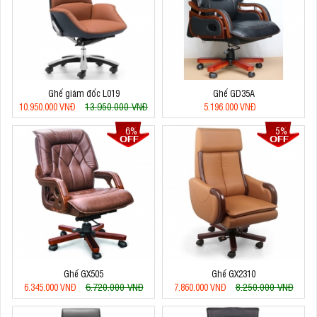
Ghế giám đốc L019
Ghế GD35A
13.950.000 VNĐ
10.950.000 VNĐ
5.196.000 VNĐ
6%
5%
Ghế GX505
Ghế GX2310
6.720.000 VNĐ
8.250.000 VNĐ
6.345.000 VNĐ
7.860.000 VNĐ