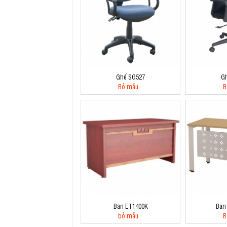
Ghế SG527
G
Bỏ mẫu
B
Bàn ET1400K
Bàn
bỏ mẫu
B