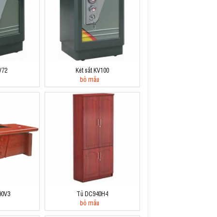
V72
Két sắt KV100
bỏ mẫu
90V3
Tủ DC940H4
bỏ mẫu