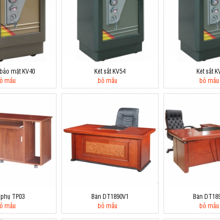
t bảo mật KV40
Két sắt KV54
Két sắt K
ỏ mẫu
bỏ mẫu
bỏ mẫu
 phụ TP03
Bàn DT1890V1
Bàn DT18
ỏ mẫu
bỏ mẫu
bỏ mẫu