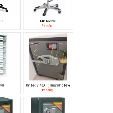
18
Ghế SG9700
Bỏ mẫu
S4B
Két bạc S110DT (Hàng trưng bày)
Hết hàng