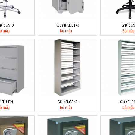
hế SG919
Két sắt KDB143
Ghế SG9
ỏ mẫu
Bỏ mẫu
Bỏ mẫu
ủ TU4FN
Giá sắt GS4A
Giá sắt G
ỏ mẫu
bỏ mẫu
bỏ mẫu