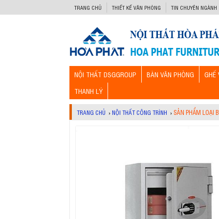
-->
TRANG CHỦ
THIẾT KẾ VĂN PHÒNG
TIN CHUYÊN NGÀNH
NỘI THẤT DSGGROUP
BÀN VĂN PHÒNG
GHẾ 
THANH LÝ
SẢN PHẨM LOẠI 
TRANG CHỦ
›
NỘI THẤT CÔNG TRÌNH
›