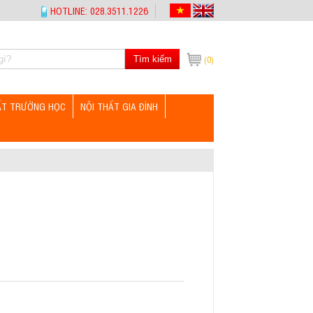
HOTLINE: 028.3511.1226
Tìm kiếm
(0)
ẤT TRƯỜNG HỌC
NỘI THẤT GIA ĐÌNH