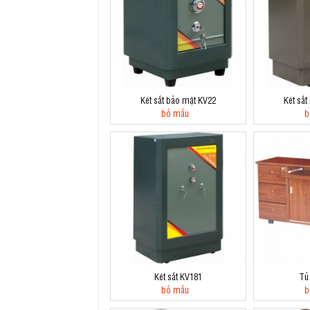
Két sắt bảo mật KV22
Két sắ
bỏ mẫu
b
Két sắt KV181
Tủ
bỏ mẫu
b