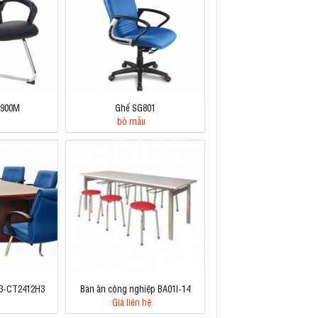
L900M
Ghế SG801
bỏ mẫu
3-CT2412H3
Bàn ăn công nghiệp BA01I-14
Giá liên hệ