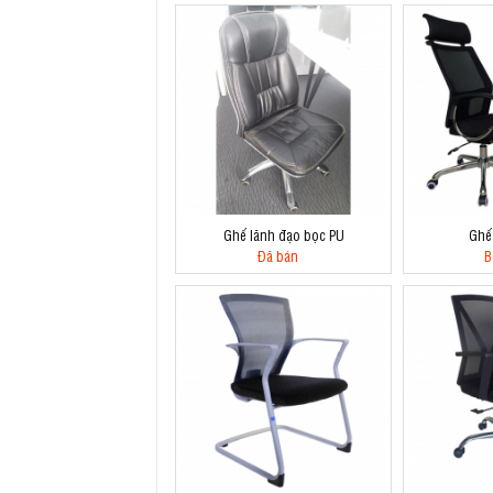
Ghế lãnh đạo bọc PU
Ghế
Đã bán
B