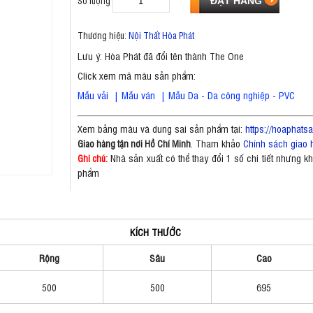
Số lượng
Thương hiệu:
Nội Thất Hòa Phát
Lưu ý: Hòa Phát đã đổi tên thành The One
Click xem mã màu sản phẩm:
Mẫu vải
|
Mẫu ván
|
Mẫu Da - Da công nghiệp - PVC
Xem bảng màu và dung sai sản phẩm tại:
https://hoaphat
. Tham khảo
Chính sách giao 
Giao hàng tận nơi Hồ Chí Minh
Nhà sản xuất có thể thay đổi 1 số chi tiết nhưng 
Ghi chú:
phẩm
KÍCH THƯỚC
Rộng
Sâu
Cao
500
500
695