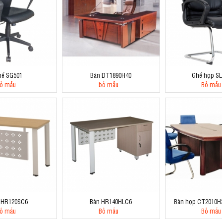
hế SG501
Bàn DT1890H40
Ghế họp S
ỏ mẫu
bỏ mẫu
Bỏ mẫu
 HR120SC6
Bàn HR140HLC6
Bàn họp CT2010H
ỏ mẫu
Bỏ mẫu
Bỏ mẫu