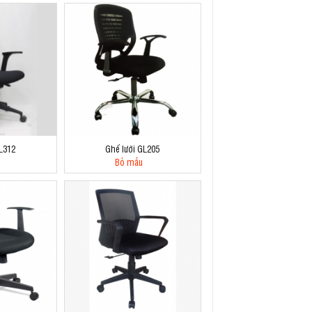
L312
Ghế lưới GL205
Bỏ mẫu