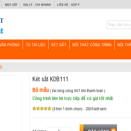
MẸO VẶT
ĐẠI LÝ - CHI NHÁNH
LIÊN HỆ - GÓP Ý
VĂN PHÒNG
TỦ TÀI LIỆU
KÉT SẮT
NỘI THẤT CÔNG TRÌNH
NỘI TH
BỎ
Két sắt KDB111
Bỏ mẫu
( Vui lòng cộng VAT khi thanh toán )
Công trình liên hệ trực tiếp để có giá tốt nhất
(5 trên 1 bình chọn) - 3324 lượt xem