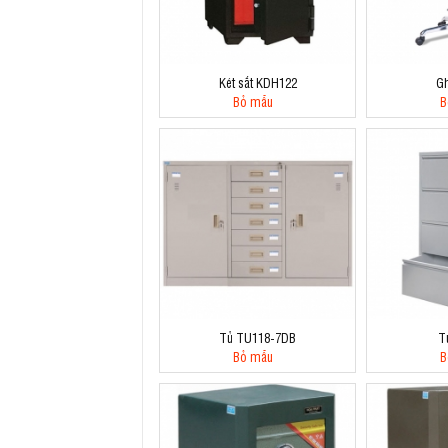
Két sắt KDH122
G
Bỏ mẫu
B
Tủ TU118-7DB
T
Bỏ mẫu
B