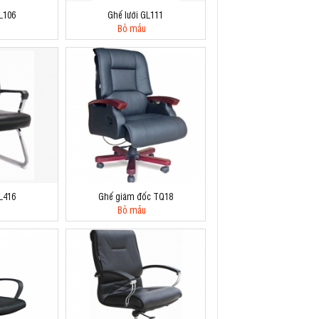
L106
Ghế lưới GL111
Bỏ mẫu
L416
Ghế giám đốc TQ18
Bỏ mẫu