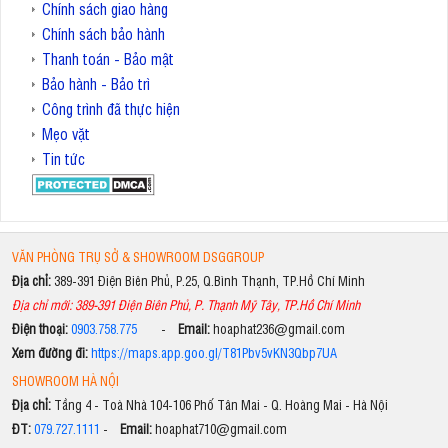
Chính sách giao hàng
Chính sách bảo hành
Thanh toán - Bảo mật
Bảo hành - Bảo trì
Công trình đã thực hiện
Mẹo vặt
Tin tức
VĂN PHÒNG TRỤ SỞ & SHOWROOM DSGGROUP
Địa chỉ:
389-391 Điện Biên Phủ, P.25, Q.Bình Thạnh, TP.Hồ Chí Minh
Địa chỉ mới: 389-391 Điện Biên Phủ, P. Thạnh Mỹ Tây, TP.Hồ Chí Minh
Điện thoại:
0903.758.775
-
Email:
hoaphat236@gmail.com
Xem đường đi:
https://maps.app.goo.gl/T81Pbv5vKN3Qbp7UA
SHOWROOM HÀ NỘI
Địa chỉ:
Tầng 4 - Toà Nhà 104-106 Phố Tân Mai - Q. Hoàng Mai - Hà Nội
ĐT:
079.727.1111
-
Email:
hoaphat710@gmail.com