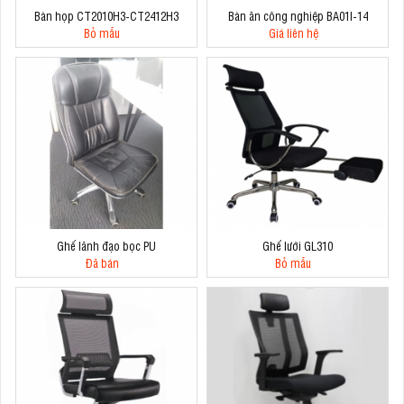
Bàn họp CT2010H3-CT2412H3
Bàn ăn công nghiệp BA01I-14
Bỏ mẫu
Giá liên hệ
Ghế lãnh đạo bọc PU
Ghế lưới GL310
Đã bán
Bỏ mẫu