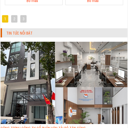
Bỏ mẫu
Bỏ mẫu
1
2
3
TIN TỨC NỔI BẬT