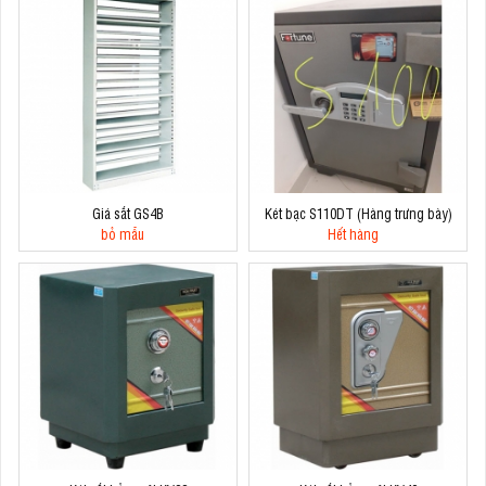
Giá sắt GS4B
Két bạc S110DT (Hàng trưng bày)
bỏ mẫu
Hết hàng