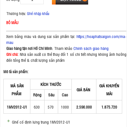
Thương hiệu:
Ghế nhập khẩu
BỎ MẪU
Xem bảng màu và dung sai sản phẩm tại:
https://hoaphatsaigon.com/ma-
mau
. Tham khảo
Chính sách giao hàng
Giao hàng tận nơi Hồ Chí Minh
Nhà sản xuất có thể thay đổi 1 số chi tiết nhưng không ảnh hưởng
Ghi chú:
đến tổng thể & chất lượng sản phẩm
Mô tả sản phẩm:
KÍCH THƯỚC
MÃ SẢN
GIÁ KHUYẾN
GIÁ BÁN
PHẨM
MÃI
Rộng
Sâu
Cao
1MV2012-U1
630
570
1000
2.590.000
1.875.720
Ghế cố định lưng trung 1MV2012-U1