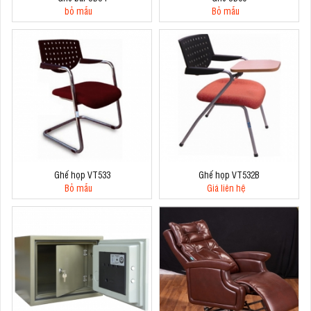
bỏ mẫu
Bỏ mẫu
Ghế họp VT533
Ghế họp VT532B
Bỏ mẫu
Giá liên hệ