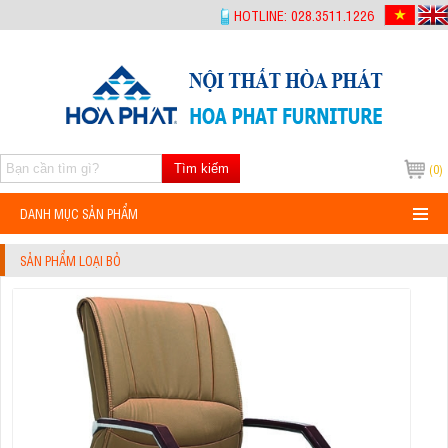
-->
HOTLINE: 028.3511.1226
Tìm kiếm
(0)
DANH MỤC SẢN PHẨM
SẢN PHẨM LOẠI BỎ