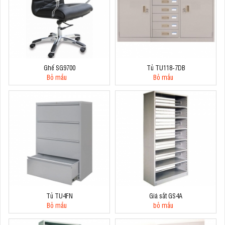
Ghế SG9700
Tủ TU118-7DB
Bỏ mẫu
Bỏ mẫu
Tủ TU4FN
Giá sắt GS4A
Bỏ mẫu
bỏ mẫu