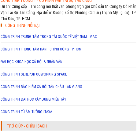
CÔNG TRÌNH CÔNG TY CỔ PHẦN VẬN TẢI BỘ TÂN CẢNG
Dự án: Cung cấp - Thi công nội thất văn phòng trọn gói Chủ đầu tư: Công ty Cổ Phần
Vận Tải Bộ Tân Cảng Địa điểm: Đường số 67, Phường Cát Lái (Thạnh Mỹ Lợi cũ), TP.
Thủ Đức, TP. HCM
CÔNG TRÌNH NỔI BẬT
CÔNG TRÌNH TRUNG TÂM TRỌNG TÀI QUỐC TẾ VIỆT NAM - VIAC
CÔNG TRÌNH TRUNG TÂM HÀNH CHÍNH CÔNG TP.HCM
ĐẠI HỌC KHOA HỌC XÃ HỘI & NHÂN VĂN
CÔNG TRÌNH SEREPOK COWORKING SPACE
CÔNG TRÌNH BẢO HIỂM XÃ HỘI TÂN CHÂU - AN GIANG
CÔNG TRÌNH ĐẠI HỌC XÂY DỰNG MIỀN TÂY
CÔNG TRÌNH TỦ ÂM TƯỜNG ITAXA
TRỢ GIÚP - CHÍNH SÁCH