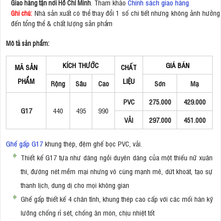
. Tham khảo
Chính sách giao hàng
Giao hàng tận nơi Hồ Chí Minh
Nhà sản xuất có thể thay đổi 1 số chi tiết nhưng không ảnh hưởng
Ghi chú:
đến tổng thể & chất lượng sản phẩm
Mô tả sản phẩm:
KÍCH THƯỚC
GIÁ BÁN
MÃ SẢN
CHẤT
PHẨM
LIỆU
Rộng
Sâu
Cao
Sơn
Mạ
PVC
275.000
429.000
G17
440
495
990
VẢI
297.000
451.000
Ghế gấp G17
khung thép, đệm ghế bọc PVC, vải.
Thiết kế G17 tựa như dáng ngồi duyên dáng của một thiếu nữ xuân
thì, đường nét mềm mại nhưng vô cùng mạnh mẽ, dứt khoát, tạo sự
thanh lịch, dung dị cho mọi không gian
Ghế gấp thiết kế 4 chân tĩnh, khung thép cao cấp với các mối hàn kỹ
lưỡng chống rỉ sét, chống ăn mòn, chịu nhiệt tốt