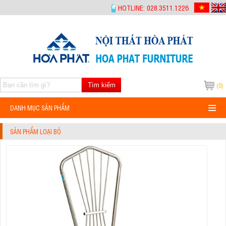
-->
HOTLINE: 028.3511.1226
Tìm kiếm
(0)
DANH MỤC SẢN PHẨM
SẢN PHẨM LOẠI BỎ