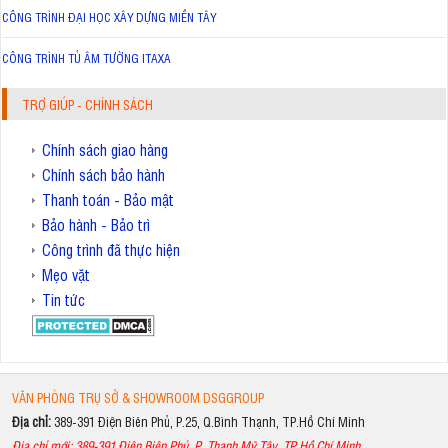
CÔNG TRÌNH ĐẠI HỌC XÂY DỰNG MIỀN TÂY
CÔNG TRÌNH TỦ ÂM TƯỜNG ITAXA
TRỢ GIÚP - CHÍNH SÁCH
Chính sách giao hàng
Chính sách bảo hành
Thanh toán - Bảo mật
Bảo hành - Bảo trì
Công trình đã thực hiện
Mẹo vặt
Tin tức
VĂN PHÒNG TRỤ SỞ & SHOWROOM DSGGROUP
Địa chỉ:
389-391 Điện Biên Phủ, P.25, Q.Bình Thạnh, TP.Hồ Chí Minh
Địa chỉ mới: 389-391 Điện Biên Phủ, P. Thạnh Mỹ Tây, TP.Hồ Chí Minh