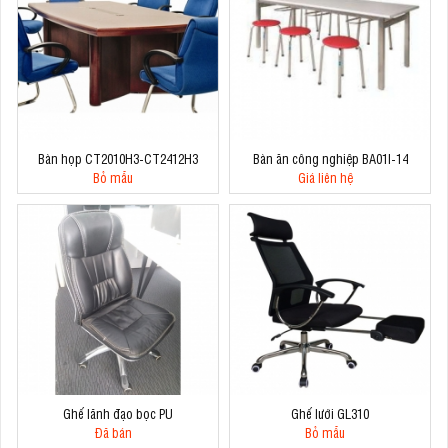
Bàn họp CT2010H3-CT2412H3
Bàn ăn công nghiệp BA01I-14
Bỏ mẫu
Giá liên hệ
Ghế lãnh đạo bọc PU
Ghế lưới GL310
Đã bán
Bỏ mẫu