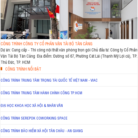
CÔNG TRÌNH CÔNG TY CỔ PHẦN VẬN TẢI BỘ TÂN CẢNG
Dự án: Cung cấp - Thi công nội thất văn phòng trọn gói Chủ đầu tư: Công ty Cổ Phần
Vận Tải Bộ Tân Cảng Địa điểm: Đường số 67, Phường Cát Lái (Thạnh Mỹ Lợi cũ), TP.
Thủ Đức, TP. HCM
CÔNG TRÌNH NỔI BẬT
CÔNG TRÌNH TRUNG TÂM TRỌNG TÀI QUỐC TẾ VIỆT NAM - VIAC
CÔNG TRÌNH TRUNG TÂM HÀNH CHÍNH CÔNG TP.HCM
ĐẠI HỌC KHOA HỌC XÃ HỘI & NHÂN VĂN
CÔNG TRÌNH SEREPOK COWORKING SPACE
CÔNG TRÌNH BẢO HIỂM XÃ HỘI TÂN CHÂU - AN GIANG