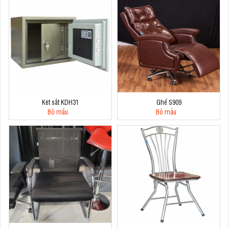
Két sắt KDH31
Ghế S909
Bỏ mẫu
Bỏ mẫu