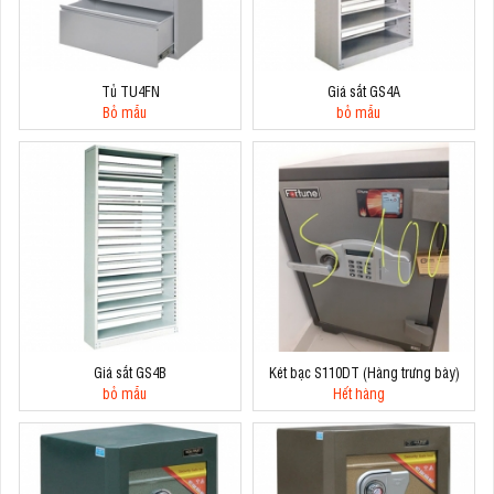
Tủ TU4FN
Giá sắt GS4A
Bỏ mẫu
bỏ mẫu
Giá sắt GS4B
Két bạc S110DT (Hàng trưng bày)
bỏ mẫu
Hết hàng