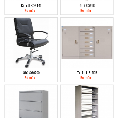
Két sắt KDB143
Ghế SG918
Bỏ mẫu
Bỏ mẫu
Ghế SG9700
Tủ TU118-7DB
Bỏ mẫu
Bỏ mẫu