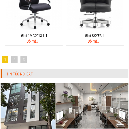
Ghế 1MC2013-U1
Ghế SKYFALL
Bỏ mẫu
Bỏ mẫu
1
2
3
TIN TỨC NỔI BẬT