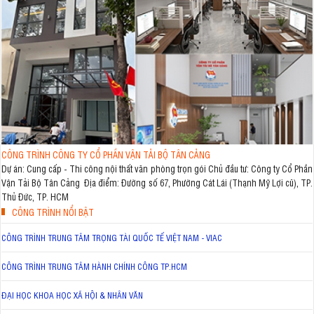
CÔNG TRÌNH CÔNG TY CỔ PHẦN VẬN TẢI BỘ TÂN CẢNG
Dự án: Cung cấp - Thi công nội thất văn phòng trọn gói Chủ đầu tư: Công ty Cổ Phần
Vận Tải Bộ Tân Cảng Địa điểm: Đường số 67, Phường Cát Lái (Thạnh Mỹ Lợi cũ), TP.
Thủ Đức, TP. HCM
CÔNG TRÌNH NỔI BẬT
CÔNG TRÌNH TRUNG TÂM TRỌNG TÀI QUỐC TẾ VIỆT NAM - VIAC
CÔNG TRÌNH TRUNG TÂM HÀNH CHÍNH CÔNG TP.HCM
ĐẠI HỌC KHOA HỌC XÃ HỘI & NHÂN VĂN