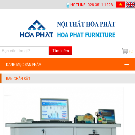
-->
HOTLINE: 028.3511.1226
Tìm kiếm
(0)
DANH MỤC SẢN PHẨM
BÀN CHÂN SẮT