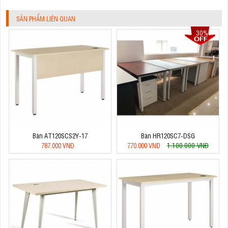
SẢN PHẨM LIÊN QUAN
30%
Bàn AT120SCS2Y-17
Bàn HR120SC7-DSG
1.100.000 VNĐ
787.000 VNĐ
770.000 VNĐ