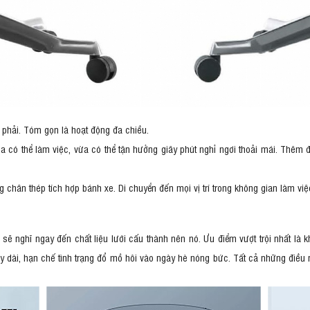
 - phải. Tóm gọn là hoạt động đa chiều.
 có thể làm việc, vừa có thể tận hưởng giây phút nghỉ ngơi thoải mái. Thêm đ
 chân thép tích hợp bánh xe. Di chuyển đến mọi vị trí trong không gian làm vi
ẽ nghĩ ngay đến chất liệu lưới cấu thành nên nó. Ưu điểm vượt trội nhất là k
y dài, hạn chế tình trạng đổ mồ hôi vào ngày hè nóng bức. Tất cả những điều 