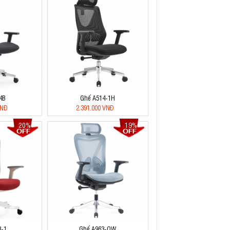
4B
Ghế A514-1H
VNĐ
2.391.000 VNĐ
20%
19%
3-1
Ghế A963-QW