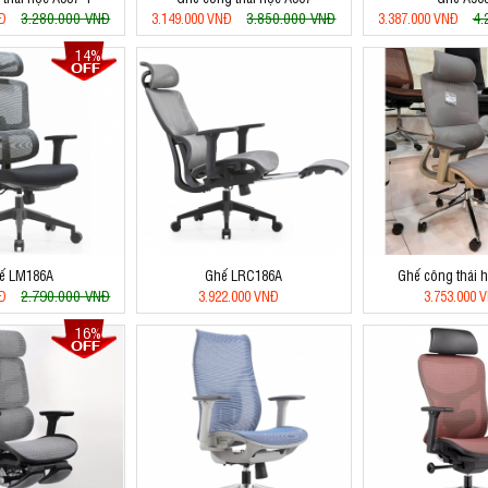
3.280.000 VNĐ
3.850.000 VNĐ
4.
NĐ
3.149.000 VNĐ
3.387.000 VNĐ
14%
ế LM186A
Ghế LRC186A
Ghế công thái 
2.790.000 VNĐ
NĐ
3.922.000 VNĐ
3.753.000 
16%