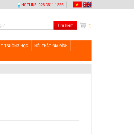
HOTLINE: 028.3511.1226
Tìm kiếm
(0)
ẤT TRƯỜNG HỌC
NỘI THẤT GIA ĐÌNH