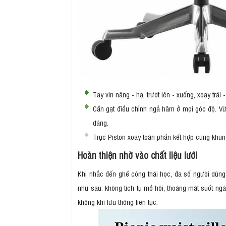
Tay vịn nâng - hạ, trượt lên - xuống, xoay trái
Cần gạt điều chỉnh ngả hãm ở mọi góc độ. Vừa
dáng.
Trục Piston xoay toàn phần kết hợp cùng khung
Hoàn thiện nhờ vào chất liệu lưới
Khi nhắc đến ghế công thái học, đa số người dùng s
như sau: không tích tụ mồ hôi, thoáng mát suốt ngà
không khí lưu thông liên tục.