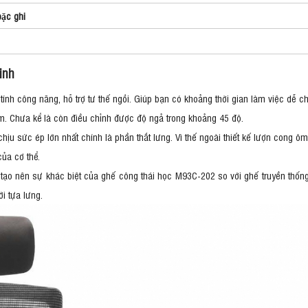
ặc ghi
inh
nh công năng, hỗ trợ tư thế ngồi. Giúp bạn có khoảng thời gian làm việc dễ ch
m. Chưa kể là còn điều chỉnh được độ ngả trong khoảng 45 độ.
chịu sức ép lớn nhất chính là phần thắt lưng. Vì thế ngoài thiết kế lượn cong ôm
của cơ thể.
t tạo nên sự khác biệt của ghế công thái học M93C-202 so với ghế truyền thốn
ới tựa lưng.