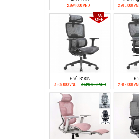
2.894.000 VNĐ
2.915.000 V
6%
Ghế LR186A
Gh
3.520.000 VNĐ
3.308.000 VNĐ
2.412.000 V