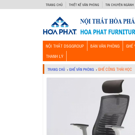
-->
TRANG CHỦ
THIẾT KẾ VĂN PHÒNG
TIN CHUYÊN NGÀNH
NỘI THẤT DSGGROUP
BÀN VĂN PHÒNG
GHẾ 
THANH LÝ
GHẾ CÔNG THÁI HỌC
TRANG CHỦ
›
GHẾ VĂN PHÒNG
›