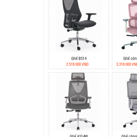
Ghế B514
Ghế công
2.518.000 VNĐ
3.318.000 V
Ghế A514W
Ghế công 