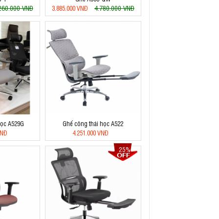
260.000 VNĐ
4.780.000 VNĐ
3.885.000 VNĐ
học A529G
Ghế công thái học A522
VNĐ
4.251.000 VNĐ
25%