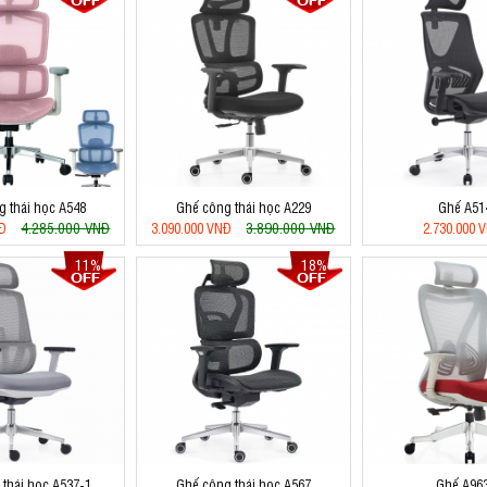
 thái học A548
Ghế công thái học A229
Ghế A51
4.285.000 VNĐ
3.890.000 VNĐ
NĐ
3.090.000 VNĐ
2.730.000 
11%
18%
thái học A537-1
Ghế công thái học A567
Ghế A96