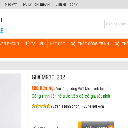
MẸO VẶT
ĐẠI LÝ - CHI NHÁNH
LIÊN HỆ - GÓP Ý
VĂN PHÒNG
TỦ TÀI LIỆU
KÉT SẮT
NỘI THẤT CÔNG TRÌNH
NỘI TH
Ghế M93C-202
Giá liên hệ
( Vui lòng cộng VAT khi thanh toán )
Công trình liên hệ trực tiếp để có giá tốt nhất
(5 trên 1 bình chọn) - 2074 lượt xem