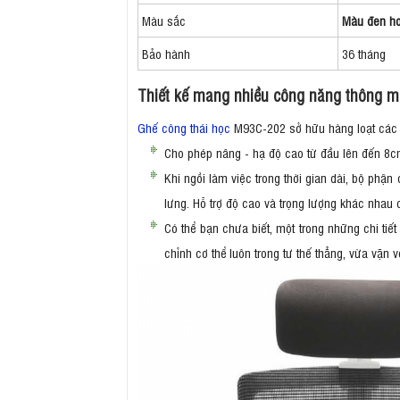
Màu sắc
Màu đen ho
Bảo hành
36 tháng
Thiết kế mang nhiều công năng thông m
Ghế công thái học
M93C-202 sở hữu hàng loạt các tí
Cho phép nâng - hạ độ cao từ đầu lên đến 8c
Khi ngồi làm việc trong thời gian dài, bộ phận 
lưng. Hỗ trợ độ cao và trọng lượng khác nhau 
Có thể bạn chưa biết, một trong những chi tiế
chỉnh cơ thể luôn trong tư thế thẳng, vừa vặn v