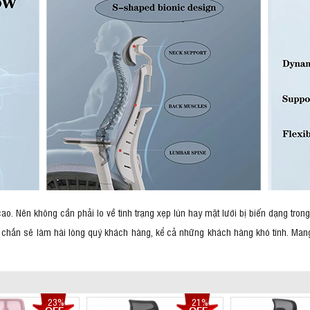
cao. Nên không cần phải lo về tình trạng xẹp lún hay mặt lưới bị biến dạng tron
chắn sẽ làm hài lòng quý khách hàng, kể cả những khách hàng khó tính. Mang
23%
21%