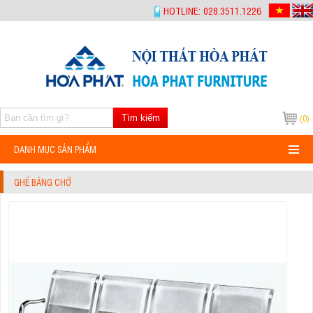
-->
HOTLINE: 028.3511.1226
Tìm kiếm
(0)
DANH MỤC SẢN PHẨM
GHẾ BĂNG CHỜ