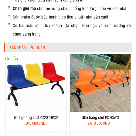
Chân ghế mạ
chrome vững chãi, chống trơn trượt, bảo vệ sàn nhà
Sản phẩm được bảo hành theo tiêu chuẩn nhà sản xuất
Có hai màu cho Quý khách lựa chọn: Nhũ bạc và xanh dương vô
cùng sang trọng
SẢN PHẨM LIÊN QUAN
Có sẵn
Ghế phòng chờ PC202HPC2
Ghế băng chờ PC205Y3
1.040.000 VNĐ
2.810.000 VNĐ