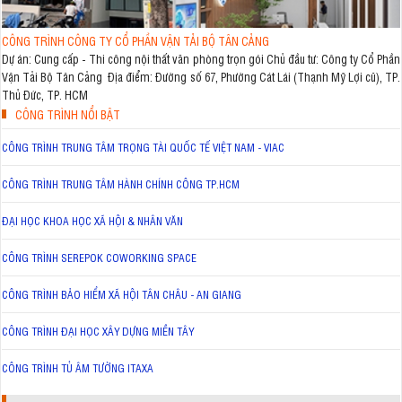
CÔNG TRÌNH CÔNG TY CỔ PHẦN VẬN TẢI BỘ TÂN CẢNG
Dự án: Cung cấp - Thi công nội thất văn phòng trọn gói Chủ đầu tư: Công ty Cổ Phần
Vận Tải Bộ Tân Cảng Địa điểm: Đường số 67, Phường Cát Lái (Thạnh Mỹ Lợi cũ), TP.
Thủ Đức, TP. HCM
CÔNG TRÌNH NỔI BẬT
CÔNG TRÌNH TRUNG TÂM TRỌNG TÀI QUỐC TẾ VIỆT NAM - VIAC
CÔNG TRÌNH TRUNG TÂM HÀNH CHÍNH CÔNG TP.HCM
ĐẠI HỌC KHOA HỌC XÃ HỘI & NHÂN VĂN
CÔNG TRÌNH SEREPOK COWORKING SPACE
CÔNG TRÌNH BẢO HIỂM XÃ HỘI TÂN CHÂU - AN GIANG
CÔNG TRÌNH ĐẠI HỌC XÂY DỰNG MIỀN TÂY
CÔNG TRÌNH TỦ ÂM TƯỜNG ITAXA