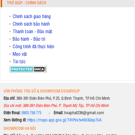
TRỢ GIÚP - CHÍNH SÁCH
Chính sách giao hàng
Chính sách bảo hành
Thanh toán - Bảo mật
Bảo hành - Bảo trì
Công trình đã thực hiện
Mẹo vặt
Tin tức
VĂN PHÒNG TRỤ SỞ & SHOWROOM DSGGROUP
Địa chỉ:
389-391 Điện Biên Phủ, P.25, Q.Bình Thạnh, TP.Hồ Chí Minh
Địa chỉ mới: 389-391 Điện Biên Phủ, P. Thạnh Mỹ Tây, TP.Hồ Chí Minh
Điện thoại:
0903.758.775
-
Email:
hoaphat236@gmail.com
Xem đường đi:
https://maps.app.goo.gl/T81Pbv5vKN3Qbp7UA
SHOWROOM HÀ NỘI