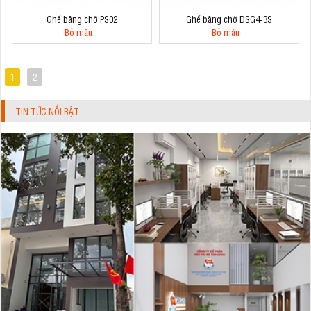
Ghế băng chờ PS02
Ghế băng chờ DSG4-3S
Bỏ mẫu
Bỏ mẫu
1
2
TIN TỨC NỔI BẬT