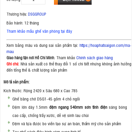
Thương hiệu:
DSGGROUP
Bảo hành: 12 tháng
Tham khảo mẫu ghế văn phòng tại đây
Xem bảng màu và dung sai sản phẩm tại:
https://hoaphatsaigon.com/ma-
mau
. Tham khảo
Chính sách giao hàng
Giao hàng tận nơi Hồ Chí Minh
Nhà sản xuất có thể thay đổi 1 số chi tiết nhưng không ảnh hưởng
Ghi chú:
đến tổng thể & chất lượng sản phẩm
Mô tả sản phẩm:
Kích thước: Rộng 2420 x Sâu 680 x Cao 785
Ghế băng chờ DSG1-4S gồm 4 chỗ ngồi
Đệm lớn dày 1.5mm
đệm ngang 540mm sơn tĩnh điện
sáng bóng
cao cấp, chống trầy xước, dễ vệ sinh lau chùi
Đệm và tựa được bo viền tạo sự an toàn, thẩm mỹ cho sản phẩm
Tay ghế cách điệu hình vòm cung tinh tế