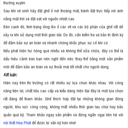
thường xuyên.
Sau khi vệ sinh hãy đặt ghế ở nơi thoáng mát, tránh đặt trực tiếp với ánh
nắng mặt trời và đặt sát với nguồn nhiệt cao.
Bên cạnh đó, tình trạng lỏng lẻo ở các vít và các bộ phận của ghế rất dễ
xảy ra khi sử dụng một thời gian dài. Do đó, cần kiểm tra và bảo trì định kỳ
để đảm bảo sự an toàn và nhanh chóng khắc phục sự cố khi có.
Nếu phát hiện hư hỏng quá nhiều và không thể sửa chữa, đây có thể là
dấu hiệu cảnh báo bạn nên nghĩ đến việc thay thế bằng một sản phẩm
mới để đảm bảo an toàn và sự thoải mái tốt nhất cho người dùng.
Kết luận:
Hiện nay trên thị trường có rất nhiều sự lựa chọn khác nhau. Với công
năng tiện lợi, chất liệu cao cấp và kiểu dáng hiện đại đây là một lựa chọn
rất đáng để tham khảo. Ghế thích hợp đặt tại những không gian đông
người, khu vực công cộng, không mất nhiều thời gian lau chùi hay bảo
quản quá kỹ. Tham khảo ngay sản phẩm và đừng ngần ngại liên hệ với
nội thất Hòa Phát
để được tư vấn kỹ hơn nhé!