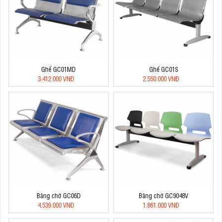
Ghế GC01MD
Ghế GC01S
3.412.000 VNĐ
2.550.000 VNĐ
Băng chờ GC06D
Băng chờ GC9048V
4.539.000 VNĐ
1.861.000 VNĐ