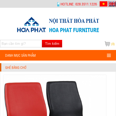
-->
HOTLINE: 028.3511.1226
Tìm kiếm
(0)
DANH MỤC SẢN PHẨM
GHẾ BĂNG CHỜ