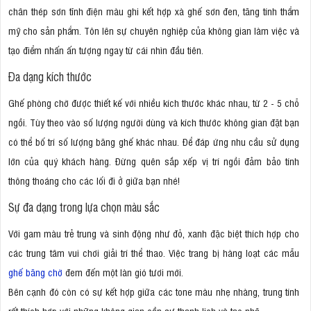
chân thép sơn tĩnh điện màu ghi kết hợp xà ghế sơn đen, tăng tính thẩm
mỹ cho sản phẩm. Tôn lên sự chuyên nghiệp của không gian làm việc và
tạo điểm nhấn ấn tượng ngay từ cái nhìn đầu tiên.
Đa dạng kích thước
Ghế phòng chờ được thiết kế với nhiều kích thước khác nhau, từ 2 - 5 chỗ
ngồi. Tùy theo vào số lượng người dùng và kích thước không gian đặt bạn
có thể bố trí số lượng băng ghế khác nhau. Để đáp ứng nhu cầu sử dụng
lớn của quý khách hàng. Đừng quên sắp xếp vị trí ngồi đảm bảo tính
thông thoáng cho các lối đi ở giữa bạn nhé!
Sự đa dạng trong lựa chọn màu sắc
Với gam màu trẻ trung và sinh động như đỏ, xanh đặc biệt thích hợp cho
các trung tâm vui chơi giải trí thể thao. Việc trang bị hàng loạt các mẫu
ghế băng chờ
đem đến một làn gió tươi mới.
Bên cạnh đó còn có sự kết hợp giữa các tone màu nhẹ nhàng, trung tính
rất thích hợp với những không gian cần sự thanh lịch và tạo nhã.