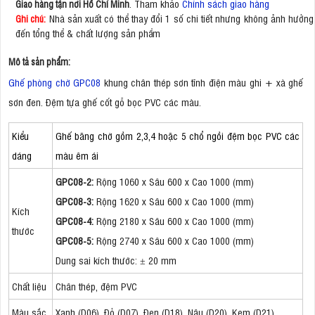
. Tham khảo
Chính sách giao hàng
Giao hàng tận nơi Hồ Chí Minh
Nhà sản xuất có thể thay đổi 1 số chi tiết nhưng không ảnh hưởng
Ghi chú:
đến tổng thể & chất lượng sản phẩm
Mô tả sản phẩm:
Ghế phòng chờ GPC08
khung chân thép sơn tĩnh điện màu ghi + xà ghế
sơn đen. Đệm tựa ghế cốt gỗ bọc PVC các màu.
Kiểu
Ghế băng chờ gồm 2,3,4 hoặc 5 chổ ngồi đệm bọc PVC các
dáng
màu êm ái
GPC08-2:
Rộng 1060 x Sâu 600 x Cao 1000 (mm)
GPC08-3:
Rộng 1620 x Sâu 600 x Cao 1000 (mm)
Kích
GPC08-4:
Rộng 2180 x Sâu 600 x Cao 1000 (mm)
thước
GPC08-5:
Rộng 2740 x Sâu 600 x Cao 1000 (mm)
Dung sai kích thước: ± 20 mm
Chất liệu
Chân thép, đệm PVC
Màu sắc
Xanh (D06), Đỏ (D07), Đen (D18), Nâu (D20), Kem (D21)