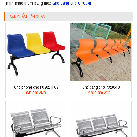
Tham khảo thêm băng inox
Ghế băng chờ GPC04I
SẢN PHẨM LIÊN QUAN
Ghế phòng chờ PC202HPC2
Ghế băng chờ PC205Y3
1.040.000 VNĐ
2.810.000 VNĐ