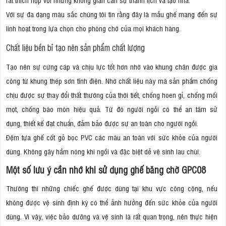
Với sự đa dạng màu sắc chúng tôi tin rằng đây là mẫu ghế mang đến sự
linh hoạt trong lựa chọn cho phòng chờ của mọi khách hàng.
Chất liệu bền bỉ tạo nên sản phẩm chất lượng
Tạo nên sự cứng cáp và chịu lực tốt hơn nhờ vào khung chân được gia
công từ khung thép sơn tĩnh điện. Nhờ chất liệu này mà sản phẩm chống
chịu được sự thay đổi thất thường của thời tiết, chống hoen gỉ, chống mối
mọt, chống bào mòn hiệu quả. Từ đó người ngồi có thể an tâm sử
dụng, thiết kế đạt chuẩn, đảm bảo được sự an toàn cho người ngồi.
Đệm tựa ghế cốt gỗ bọc PVC các màu an toàn với sức khỏe của người
dùng. Không gây hầm nóng khi ngồi và đặc biệt dễ vệ sinh lau chùi.
Một số lưu ý cần nhớ khi sử dụng ghế băng chờ GPC08
Thường thì những chiếc ghế được dùng tại khu vực công cộng, nếu
không được vệ sinh định kỳ có thể ảnh hưởng đến sức khỏe của người
dùng. Vì vậy, việc bảo dưỡng và vệ sinh là rất quan trọng, nên thực hiện