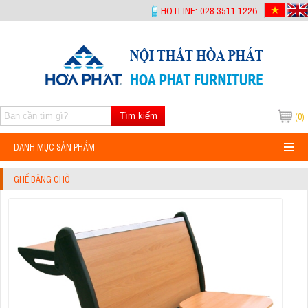
-->
HOTLINE: 028.3511.1226
Tìm kiếm
(0)
DANH MỤC SẢN PHẨM
GHẾ BĂNG CHỜ