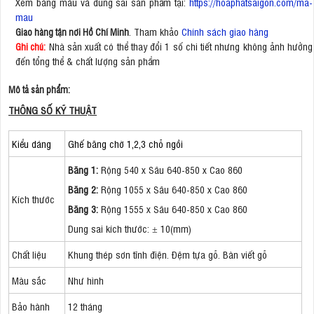
Xem bảng màu và dung sai sản phẩm tại:
https://hoaphatsaigon.com/ma-
mau
. Tham khảo
Chính sách giao hàng
Giao hàng tận nơi Hồ Chí Minh
Nhà sản xuất có thể thay đổi 1 số chi tiết nhưng không ảnh hưởng
Ghi chú:
đến tổng thể & chất lượng sản phẩm
Mô tả sản phẩm:
THÔNG SỐ KỸ THUẬT
Kiểu dáng
Ghế băng chờ 1,2,3 chỗ ngồi
Băng 1:
Rộng 540 x Sâu 640-850 x Cao 860
Băng 2:
Rộng 1055 x Sâu 640-850 x Cao 860
Kích thước
Băng 3:
Rộng 1555 x Sâu 640-850 x Cao 860
Dung sai kích thước: ± 10(mm)
Chất liệu
Khung thép sơn tĩnh điện. Đệm tựa gỗ. Bàn viết gỗ
Màu sắc
Như hình
Bảo hành
12 tháng