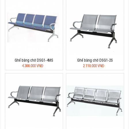
Ghế băng chờ DSG1-4MS
Ghế băng chờ DSG1-2S
4.300.000 VNĐ
2.110.000 VNĐ