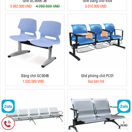
Ghế GC9006-3B
Ghế băng chờ inox
4.280.000 VNĐ
3.962.000 VNĐ
3.010.000 VNĐ
Băng chờ GC9048
Ghế phòng chờ PC01
1.502.000 VNĐ
Giá liên hệ