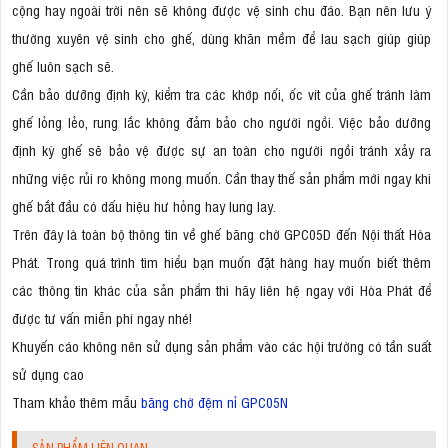
cộng hay ngoài trời nên sẽ không được vệ sinh chu đáo. Bạn nên lưu ý
thường xuyên vệ sinh cho ghế, dùng khăn mềm để lau sạch giúp giúp
ghế luôn sạch sẽ.
Cần bảo dưỡng định kỳ, kiểm tra các khớp nối, ốc vít của ghế tránh làm
ghế lỏng lẻo, rung lắc không đảm bảo cho người ngồi. Việc bảo dưỡng
định kỳ ghế sẽ bảo vệ được sự an toàn cho người ngồi tránh xảy ra
những việc rủi ro không mong muốn. Cần thay thế sản phẩm mới ngay khi
ghế bắt đầu có dấu hiệu hư hỏng hay lung lay.
Trên đây là toàn bộ thông tin về ghế băng chờ GPC05D đến Nội thất Hòa
Phát. Trong quá trình tìm hiểu bạn muốn đặt hàng hay muốn biết thêm
các thông tin khác của sản phẩm thì hãy liên hệ ngay với Hòa Phát để
được tư vấn miễn phí ngay nhé!
Khuyến cáo không nên sử dụng sản phẩm vào các hội trường có tần suất
sử dụng cao
Tham khảo thêm mẫu
băng chờ đệm nỉ GPC05N
SẢN PHẨM LIÊN QUAN