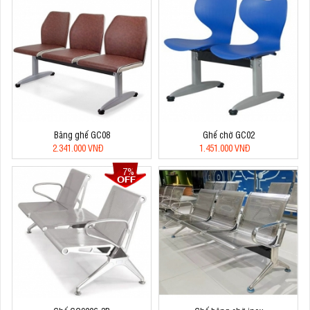
Băng ghế GC08
Ghế chờ GC02
2.341.000 VNĐ
1.451.000 VNĐ
7%