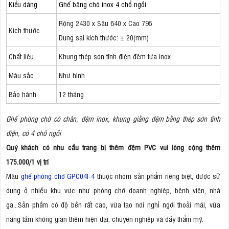
Kiểu dáng
Ghế băng chờ inox 4 chổ ngồi
Rộng 2430 x Sâu 640 x Cao 795
Kích thước
Dung sai kích thước: ± 20(mm)
Chất liệu
Khung thép sơn tĩnh điện đệm tựa inox
Màu sắc
Như hình
Bảo hành
12 tháng
Ghế phòng chờ có chân, đệm inox, khung giằng đệm bằng thép sơn tĩnh
điện, có 4 chỗ ngồi
Quý khách có nhu cầu trang bị thêm đệm PVC vui lòng cộng thêm
175.000/1 vị trí
Mẫu
ghế phòng chờ GPC04I-4
thuộc nhóm sản phẩm riêng biệt, được sử
dụng ở nhiều khu vực như phòng chờ doanh nghiệp, bệnh viện, nhà
ga...Sản phẩm có độ bền rất cao, vừa tạo nơi nghỉ ngơi thoải mái, vừa
nâng tầm không gian thêm hiện đại, chuyên nghiệp và đầy thẩm mỹ.