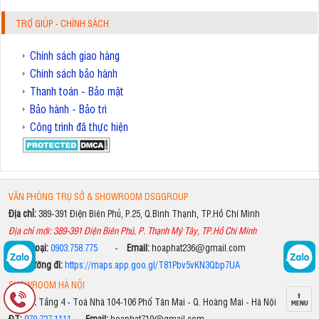
TRỢ GIÚP - CHÍNH SÁCH
Chính sách giao hàng
Chính sách bảo hành
Thanh toán - Bảo mật
Bảo hành - Bảo trì
Công trình đã thực hiện
VĂN PHÒNG TRỤ SỞ & SHOWROOM DSGGROUP
Địa chỉ:
389-391 Điện Biên Phủ, P.25, Q.Bình Thạnh, TP.Hồ Chí Minh
Địa chỉ mới: 389-391 Điện Biên Phủ, P. Thạnh Mỹ Tây, TP.Hồ Chí Minh
Điện thoại:
0903.758.775
-
Email:
hoaphat236@gmail.com
Xem đường đi:
https://maps.app.goo.gl/T81Pbv5vKN3Qbp7UA
SHOWROOM HÀ NỘI
Địa chỉ:
Tầng 4 - Toà Nhà 104-106 Phố Tân Mai - Q. Hoàng Mai - Hà Nội
ĐT:
079.727.1111
-
Email:
hoaphat710@gmail.com