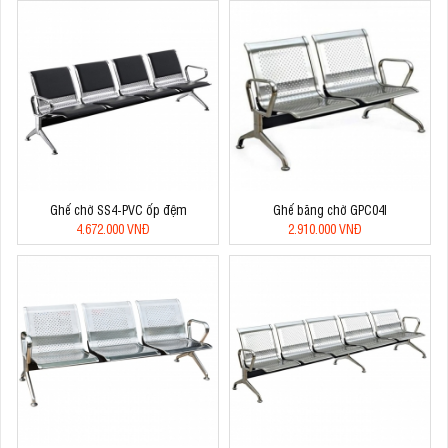
Ghế chờ SS4-PVC ốp đệm
Ghế băng chờ GPC04I
4.672.000 VNĐ
2.910.000 VNĐ