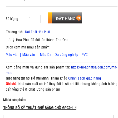
Số lượng
Thương hiệu:
Nội Thất Hòa Phát
Lưu ý: Hòa Phát đã đổi tên thành The One
Click xem mã màu sản phẩm:
Mẫu vải
|
Mẫu ván
|
Mẫu Da - Da công nghiệp - PVC
Xem bảng màu và dung sai sản phẩm tại:
https://hoaphatsaigon.com/ma-
mau
. Tham khảo
Chính sách giao hàng
Giao hàng tận nơi Hồ Chí Minh
Nhà sản xuất có thể thay đổi 1 số chi tiết nhưng không ảnh hưởng
Ghi chú:
đến tổng thể & chất lượng sản phẩm
Mô tả sản phẩm:
THÔNG SỐ KỸ THUẬT GHẾ BĂNG CHỜ GPC04I-4