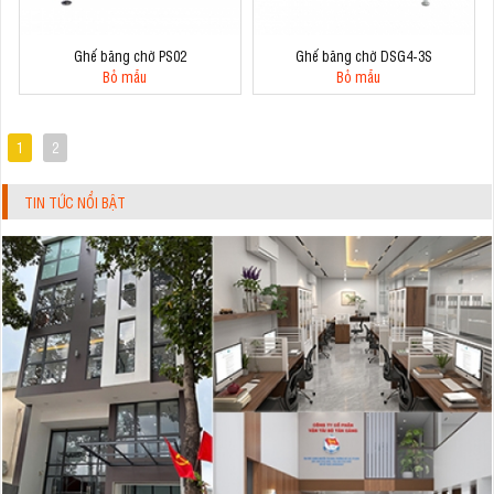
Ghế băng chờ PS02
Ghế băng chờ DSG4-3S
Bỏ mẫu
Bỏ mẫu
1
2
TIN TỨC NỔI BẬT