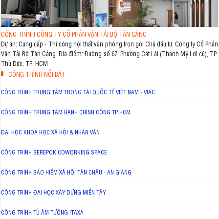
CÔNG TRÌNH CÔNG TY CỔ PHẦN VẬN TẢI BỘ TÂN CẢNG
Dự án: Cung cấp - Thi công nội thất văn phòng trọn gói Chủ đầu tư: Công ty Cổ Phần
Vận Tải Bộ Tân Cảng Địa điểm: Đường số 67, Phường Cát Lái (Thạnh Mỹ Lợi cũ), TP.
Thủ Đức, TP. HCM
CÔNG TRÌNH NỔI BẬT
CÔNG TRÌNH TRUNG TÂM TRỌNG TÀI QUỐC TẾ VIỆT NAM - VIAC
CÔNG TRÌNH TRUNG TÂM HÀNH CHÍNH CÔNG TP.HCM
ĐẠI HỌC KHOA HỌC XÃ HỘI & NHÂN VĂN
CÔNG TRÌNH SEREPOK COWORKING SPACE
CÔNG TRÌNH BẢO HIỂM XÃ HỘI TÂN CHÂU - AN GIANG
CÔNG TRÌNH ĐẠI HỌC XÂY DỰNG MIỀN TÂY
CÔNG TRÌNH TỦ ÂM TƯỜNG ITAXA