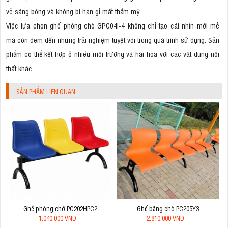
vẻ sáng bóng và không bị han gỉ mất thẩm mỹ.
Việc lựa chọn ghế phòng chờ GPC04I-4 không chỉ tạo cái nhìn mới mẻ
mà còn đem đến những trải nghiệm tuyệt vời trong quá trình sử dụng. Sản
phẩm có thể kết hợp ở nhiều môi trường và hài hòa với các vật dụng nội
thất khác.
SẢN PHẨM LIÊN QUAN
Ghế phòng chờ PC202HPC2
Ghế băng chờ PC205Y3
1.040.000 VNĐ
2.810.000 VNĐ