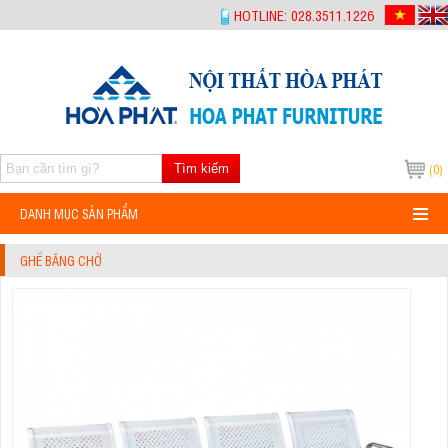
-->
HOTLINE: 028.3511.1226
Tìm kiếm
(0)
DANH MỤC SẢN PHẨM
GHẾ BĂNG CHỜ