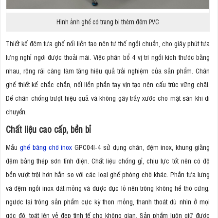
Hình ảnh ghế có trang bị thêm đệm PVC
Thiết kế đệm tựa ghế nối liền tạo nên tư thế ngồi chuẩn, cho giây phút tựa
lưng nghỉ ngơi được thoải mái. Việc phân bổ 4 vị trí ngồi kích thước bằng
nhau, rộng rãi càng làm tăng hiệu quả trải nghiệm của sản phẩm. Chân
ghế thiết kế chắc chắn, nối liền phần tay vịn tạo nên cấu trúc vững chãi.
Đế chân chống trượt hiệu quả và không gây trầy xước cho mặt sàn khi di
chuyển.
Chất liệu cao cấp, bền bỉ
Mẫu
ghế băng chờ inox
GPC04I-4 sử dụng chân, đệm inox, khung giằng
đệm bằng thép sơn tĩnh điện. Chất liệu chống gỉ, chịu lực tốt nên có độ
bền vượt trội hơn hẳn so với các loại ghế phòng chờ khác. Phần tựa lưng
và đệm ngồi inox dát mỏng và được đục lỗ nên trông không hề thô cứng,
ngược lại trông sản phẩm cực kỳ thon mỏng, thanh thoát dù nhìn ở mọi
góc độ, toát lên vẻ đẹp tinh tế cho không gian. Sản phẩm luôn giữ được