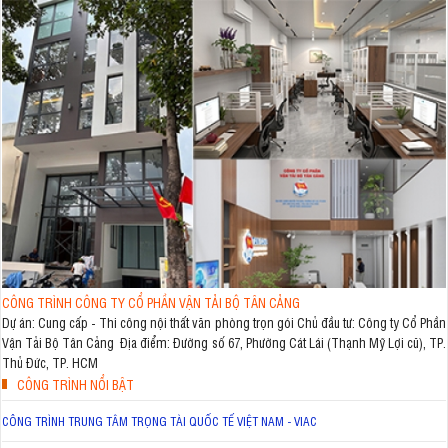
CÔNG TRÌNH CÔNG TY CỔ PHẦN VẬN TẢI BỘ TÂN CẢNG
Dự án: Cung cấp - Thi công nội thất văn phòng trọn gói Chủ đầu tư: Công ty Cổ Phần
Vận Tải Bộ Tân Cảng Địa điểm: Đường số 67, Phường Cát Lái (Thạnh Mỹ Lợi cũ), TP.
Thủ Đức, TP. HCM
CÔNG TRÌNH NỔI BẬT
CÔNG TRÌNH TRUNG TÂM TRỌNG TÀI QUỐC TẾ VIỆT NAM - VIAC