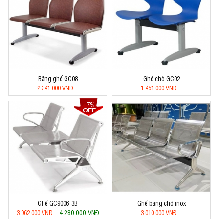
Băng ghế GC08
Ghế chờ GC02
2.341.000 VNĐ
1.451.000 VNĐ
7%
Ghế GC9006-3B
Ghế băng chờ inox
4.280.000 VNĐ
3.962.000 VNĐ
3.010.000 VNĐ