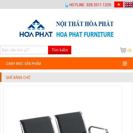
-->
HOTLINE: 028.3511.1226
Tìm kiếm
(0)
DANH MỤC SẢN PHẨM
GHẾ BĂNG CHỜ