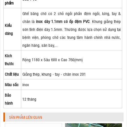
phẩm
Ghế băng chờ có 2 chỗ ngồi phần đệm ngồi, lưng, tay &
chân là
inox dày 1.1mm có ốp đệm PVC
. Khung giằng thép
Kiểu
sơn tĩnh điện dày 1.5mm. Thường được lựa chọn sử dụng tại
dáng
bệnh viện, phòng chờ các trung tâm hành chính nhà nước,
ngân hàng, sân bay,...
Kích
Rộng 1180 x Sâu 600 x Cao 760(mm)
thước
Chất liệu
Giằng thép, khung - tay - chân inox 201
Màu sắc
inox
Bảo
12 tháng
hành
SẢN PHẨM LIÊN QUAN