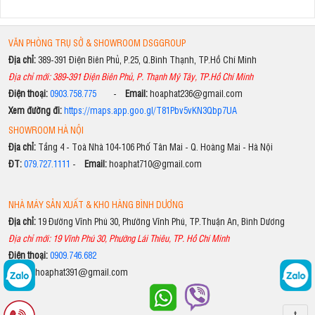
VĂN PHÒNG TRỤ SỞ & SHOWROOM DSGGROUP
Địa chỉ:
389-391 Điện Biên Phủ, P.25, Q.Bình Thạnh, TP.Hồ Chí Minh
Địa chỉ mới: 389-391 Điện Biên Phủ, P. Thạnh Mỹ Tây, TP.Hồ Chí Minh
Điện thoại:
0903.758.775
-
Email:
hoaphat236@gmail.com
Xem đường đi:
https://maps.app.goo.gl/T81Pbv5vKN3Qbp7UA
SHOWROOM HÀ NỘI
Địa chỉ:
Tầng 4 - Toà Nhà 104-106 Phố Tân Mai - Q. Hoàng Mai - Hà Nội
ĐT:
079.727.1111
-
Email:
hoaphat710@gmail.com
NHÀ MÁY SẢN XUẤT & KHO HÀNG BÌNH DƯƠNG
Địa chỉ:
19 Đường Vĩnh Phú 30, Phường Vĩnh Phú, TP.Thuận An, Bình Dương
Địa chỉ mới: 19 Vĩnh Phú 30, Phường Lái Thiêu, TP. Hồ Chí Minh
Điện thoại:
0909.746.682
Email:
hoaphat391@gmail.com