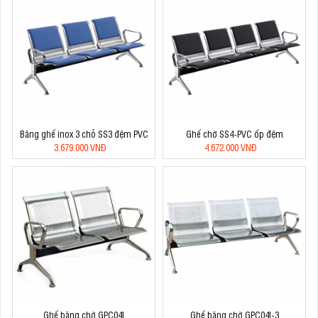
Băng ghế inox 3 chỗ SS3 đệm PVC
Ghế chờ SS4-PVC ốp đệm
3.679.000 VNĐ
4.672.000 VNĐ
Ghế băng chờ GPC04I
Ghế băng chờ GPC04I-3