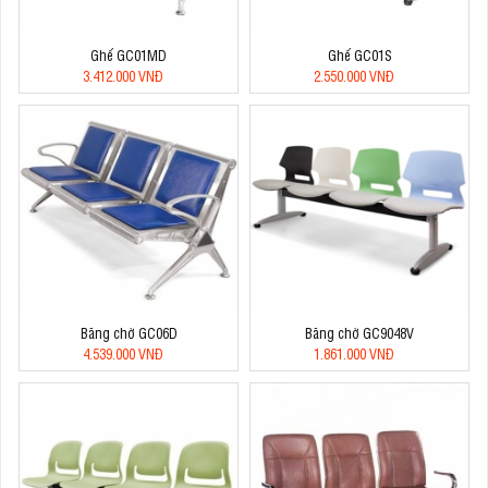
Ghế GC01MD
Ghế GC01S
3.412.000 VNĐ
2.550.000 VNĐ
Băng chờ GC06D
Băng chờ GC9048V
4.539.000 VNĐ
1.861.000 VNĐ