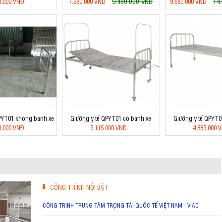
9.480.000 VNĐ
14
0.000 VNĐ
7.280.000 VNĐ
9.680.000 VNĐ
PYT01 không bánh xe
Giường y tế QPYT01 có bánh xe
Giường y tế QPYT0
0.000 VNĐ
5.115.000 VNĐ
4.885.000 
CÔNG TRÌNH NỔI BẬT
CÔNG TRÌNH TRUNG TÂM TRỌNG TÀI QUỐC TẾ VIỆT NAM - VIAC