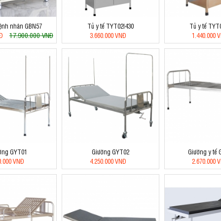
ệnh nhân GBN57
Tủ y tế TYT02I430
Tủ y tế TYT
17.900.000 VNĐ
NĐ
3.660.000 VNĐ
1.440.000 
ờng GYT01
Giường GYT02
Giường y tế 
0.000 VNĐ
4.250.000 VNĐ
2.670.000 