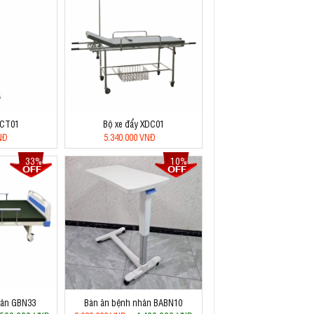
 CT01
Bộ xe đẩy XDC01
NĐ
5.340.000 VNĐ
33%
10%
hân GBN33
Bàn ăn bệnh nhân BABN10