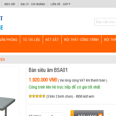
MẸO VẶT
ĐẠI LÝ - CHI NHÁNH
LIÊN HỆ - GÓP Ý
VĂN PHÒNG
TỦ TÀI LIỆU
KÉT SẮT
NỘI THẤT CÔNG TRÌNH
NỘI TH
VIỆN
Bàn siêu âm BSA01
1.920.000 VNĐ
( Vui lòng cộng VAT khi thanh toán )
Công trình liên hệ trực tiếp để có giá tốt nhất
(5 trên 2 bình chọn) - 8956 lượt xem