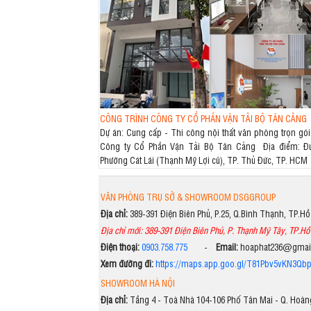
CÔNG TRÌNH CÔNG TY CỔ PHẦN VẬN TẢI BỘ TÂN CẢNG
Dự án: Cung cấp - Thi công nội thất văn phòng trọn gói
Công ty Cổ Phần Vận Tải Bộ Tân Cảng Địa điểm: Đ
Phường Cát Lái (Thạnh Mỹ Lợi cũ), TP. Thủ Đức, TP. HCM
VĂN PHÒNG TRỤ SỞ & SHOWROOM DSGGROUP
Địa chỉ:
389-391 Điện Biên Phủ, P.25, Q.Bình Thạnh, TP.H
Địa chỉ mới: 389-391 Điện Biên Phủ, P. Thạnh Mỹ Tây, TP.Hồ
Điện thoại:
0903.758.775
-
Email:
hoaphat236@gma
Xem đường đi:
https://maps.app.goo.gl/T81Pbv5vKN3Qb
SHOWROOM HÀ NỘI
Địa chỉ:
Tầng 4 - Toà Nhà 104-106 Phố Tân Mai - Q. Hoàng