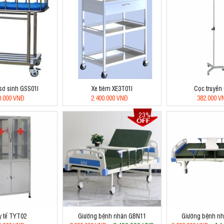
sơ sinh GSS01I
Xe tiêm XE3T01I
Cọc truyền
0.000 VNĐ
2.400.000 VNĐ
382.000 V
23%
y tế TYT02
Giường bệnh nhân GBN11
Giường bệnh n