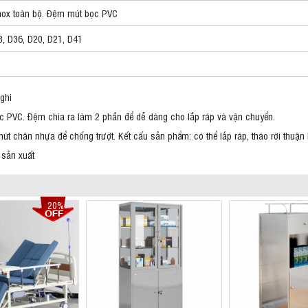
nox toàn bộ. Đệm mút bọc PVC
, D36, D20, D21, D41
g
ghi
c PVC. Đệm chia ra làm 2 phần để dễ dàng cho lắp ráp và vận chuyển.
chân nhựa để chống trượt. Kết cấu sản phẩm: có thể lắp ráp, tháo rời thuận l
 sản xuất
20%