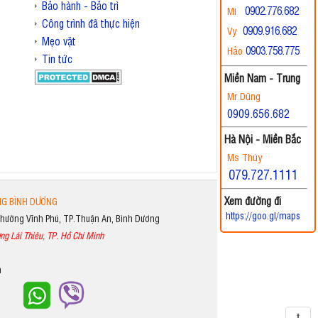
Bảo hành - Bảo trì
0902.776.682
Mi
Công trình đã thực hiện
0909.916.682
Vy
Mẹo vặt
0903.758.775
Hảo
Tin tức
Miền Nam - Trung
Mr Dũng
0909.656.682
Hà Nội - Miền Bắc
Ms Thúy
079.727.1111
Xem đường đi
NG BÌNH DƯƠNG
https://goo.gl/maps
Phường Vĩnh Phú, TP.Thuận An, Bình Dương
ng Lái Thiêu, TP. Hồ Chí Minh
m