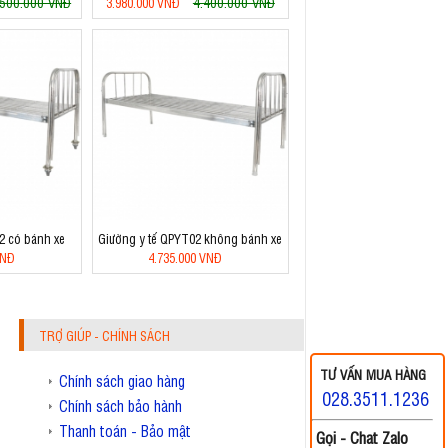
.500.000 VNĐ
4.400.000 VNĐ
3.980.000 VNĐ
2 có bánh xe
Giường y tế QPYT02 không bánh xe
VNĐ
4.735.000 VNĐ
TRỢ GIÚP - CHÍNH SÁCH
TƯ VẤN MUA HÀNG
Chính sách giao hàng
028.3511.1236
Chính sách bảo hành
Thanh toán - Bảo mật
Gọi - Chat Zalo