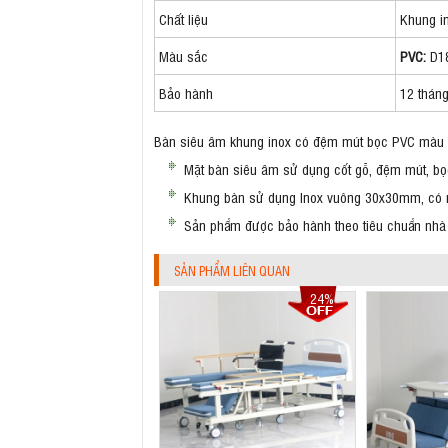
Chất liệu
Khung i
Màu sắc
PVC:
D18
Bảo hành
12 thán
Bàn siêu âm khung inox có đệm mút bọc PVC màu 
Mặt bàn siêu âm sử dụng cốt gỗ, đệm mút, bọ
Khung bàn sử dụng Inox vuông 30x30mm, có nút 
Sản phẩm được bảo hành theo tiêu chuẩn nhà
SẢN PHẨM LIÊN QUAN
24%