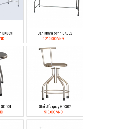
h BKB03I
Bàn khám bệnh BKB02
VNĐ
2.210.000 VNĐ
y GDQ01
Ghể đẩu quay GDQ02
NĐ
518.000 VNĐ