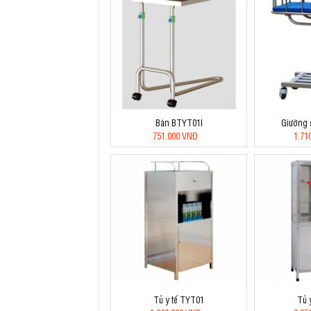
Bàn BTYT01I
Giường 
751.000 VNĐ
1.71
Tủ y tế TYT01
Tủ 