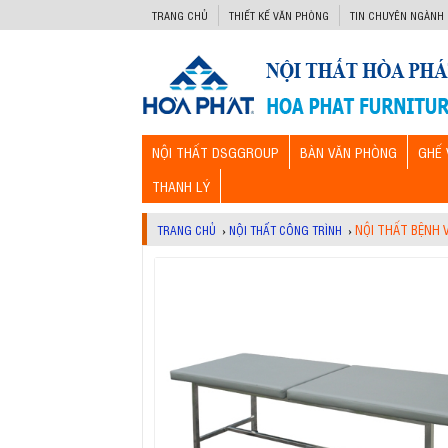
-->
TRANG CHỦ
THIẾT KẾ VĂN PHÒNG
TIN CHUYÊN NGÀNH
NỘI THẤT DSGGROUP
BÀN VĂN PHÒNG
GHẾ 
THANH LÝ
NỘI THẤT BỆNH 
TRANG CHỦ
›
NỘI THẤT CÔNG TRÌNH
›