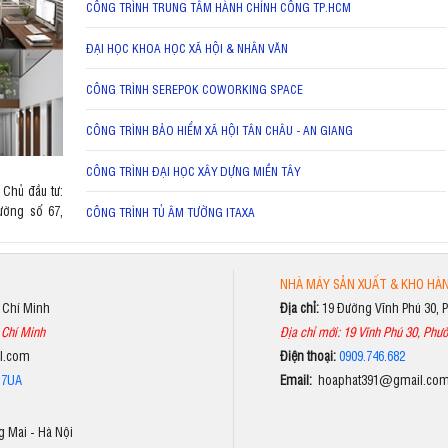
CÔNG TRÌNH TRUNG TÂM HÀNH CHÍNH CÔNG TP.HCM
ĐẠI HỌC KHOA HỌC XÃ HỘI & NHÂN VĂN
CÔNG TRÌNH SEREPOK COWORKING SPACE
CÔNG TRÌNH BẢO HIỂM XÃ HỘI TÂN CHÂU - AN GIANG
CÔNG TRÌNH ĐẠI HỌC XÂY DỰNG MIỀN TÂY
 Chủ đầu tư:
ường số 67,
CÔNG TRÌNH TỦ ÂM TƯỜNG ITAXA
NHÀ MÁY SẢN XUẤT & KHO HÀ
ồ Chí Minh
Địa chỉ:
19 Đường Vĩnh Phú 30, 
 Chí Minh
Địa chỉ mới: 19 Vĩnh Phú 30, Phườ
il.com
Điện thoại:
0909.746.682
p7UA
Email:
hoaphat391@gmail.co
 Mai - Hà Nội