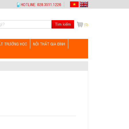
HOTLINE: 028.3511.1226
Tìm kiếm
(0)
ẤT TRƯỜNG HỌC
NỘI THẤT GIA ĐÌNH