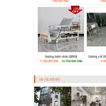
1.660.000 VNĐ
3.85
13%
Giường bệnh nhân GBN58
Giường y tế Q
12.750.000 VNĐ
11.050.000 VNĐ
4.10
TIN TỨC NỔI BẬT