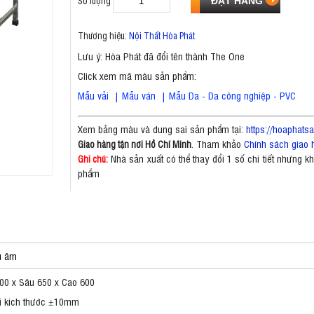
Số lượng
Thương hiệu:
Nội Thất Hòa Phát
Lưu ý: Hòa Phát đã đổi tên thành The One
Click xem mã màu sản phẩm:
Mẫu vải
|
Mẫu ván
|
Mẫu Da - Da công nghiệp - PVC
Xem bảng màu và dung sai sản phẩm tại:
https://hoaphat
. Tham khảo
Chính sách giao 
Giao hàng tận nơi Hồ Chí Minh
Nhà sản xuất có thể thay đổi 1 số chi tiết nhưng 
Ghi chú:
phẩm
u âm
00 x Sâu 650 x Cao 600
i kích thước ±10mm