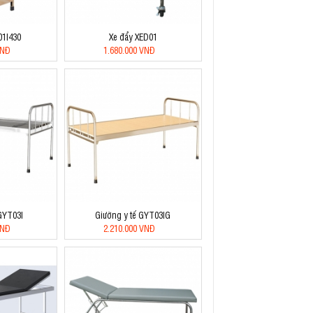
01I430
Xe đẩy XED01
VNĐ
1.680.000 VNĐ
GYT03I
Giường y tế GYT03IG
VNĐ
2.210.000 VNĐ