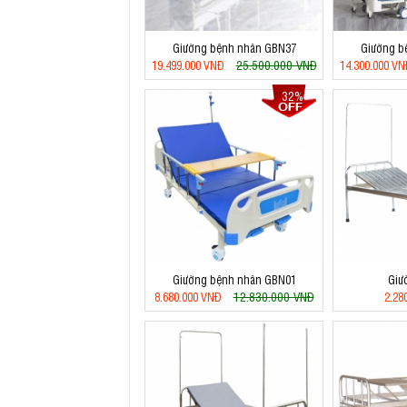
Giường bệnh nhân GBN37
Giường b
25.500.000 VNĐ
19.499.000 VNĐ
14.300.000 V
32%
Giường bệnh nhân GBN01
Giư
12.830.000 VNĐ
8.680.000 VNĐ
2.28