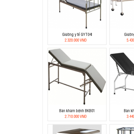
Giường y tế GYT04I
Giườn
2.320.000 VNĐ
5.43
Bàn khám bệnh BKB01
Bàn k
2.710.000 VNĐ
3.44