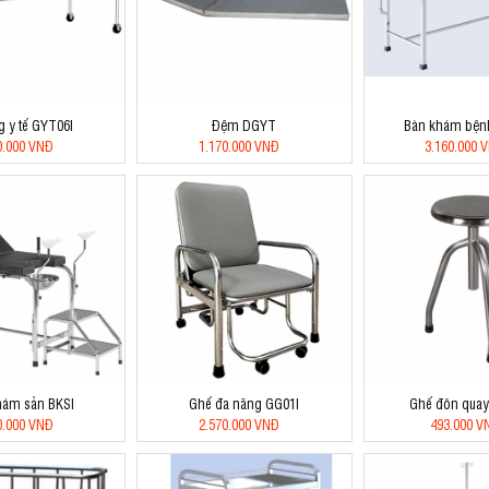
g y tế GYT06I
Đệm DGYT
Bàn khám bện
0.000 VNĐ
1.170.000 VNĐ
3.160.000 
hám sản BKSI
Ghế đa năng GG01I
Ghế đôn qua
0.000 VNĐ
2.570.000 VNĐ
493.000 V