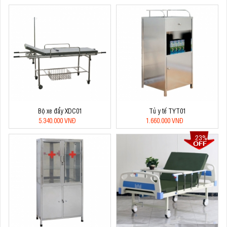
Bộ xe đẩy XDC01
Tủ y tế TYT01
5.340.000 VNĐ
1.660.000 VNĐ
23%