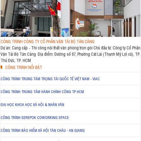
CÔNG TRÌNH CÔNG TY CỔ PHẦN VẬN TẢI BỘ TÂN CẢNG
Dự án: Cung cấp - Thi công nội thất văn phòng trọn gói Chủ đầu tư: Công ty Cổ Phần
Vận Tải Bộ Tân Cảng Địa điểm: Đường số 67, Phường Cát Lái (Thạnh Mỹ Lợi cũ), TP.
Thủ Đức, TP. HCM
CÔNG TRÌNH NỔI BẬT
CÔNG TRÌNH TRUNG TÂM TRỌNG TÀI QUỐC TẾ VIỆT NAM - VIAC
CÔNG TRÌNH TRUNG TÂM HÀNH CHÍNH CÔNG TP.HCM
ĐẠI HỌC KHOA HỌC XÃ HỘI & NHÂN VĂN
CÔNG TRÌNH SEREPOK COWORKING SPACE
CÔNG TRÌNH BẢO HIỂM XÃ HỘI TÂN CHÂU - AN GIANG