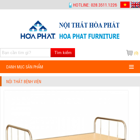
-->
HOTLINE: 028.3511.1226
Tìm kiếm
(0)
DANH MỤC SẢN PHẨM
NỘI THẤT BỆNH VIỆN