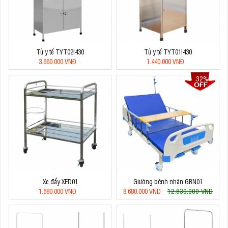
Tủ y tế TYT02I430
Tủ y tế TYT01I430
3.660.000 VNĐ
1.440.000 VNĐ
32%
Xe đẩy XED01
Giường bệnh nhân GBN01
12.830.000 VNĐ
1.680.000 VNĐ
8.680.000 VNĐ