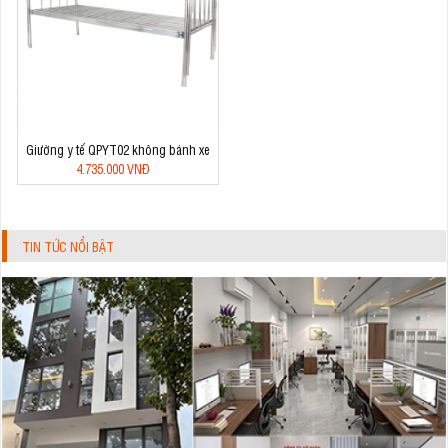
Giường y tế QPYT02 không bánh xe
4.735.000 VNĐ
TIN TỨC NỔI BẬT