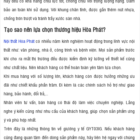
này đều có khả năng chịu lực tốt, chống chịu với trọng lượng nặng. Đảm
bảo an toàn khi sử dụng. Với khung chân tĩnh, được gắn thêm nút nhựa,
chống trơn trượt và tránh trầy xước sàn nhà.
Tạo sao nên lựa chọn thương hiệu Hòa Phát?
Nội thất Hòa Phát
có nhiều năm kinh nghiệm hoạt động trong lĩnh vực nội
thất như: văn phòng, nhà ở, công trình và bệnh viện. Mọi sản phẩm trước
khi cho ra mắt thị trường đều được kiểm định kỹ lưỡng về thiết kế cũng
như chất liệu. Nên khách hàng có thể hoàn toàn yên tâm lựa chọn.
Khi mua hàng với số lượng lớn, khách hàng còn được hưởng những ưu
đãi như chiết khấu phần trăm. Đi kèm là các chính sách hỗ trợ như giao
hàng, bảo hành, đổi trả,...
Nhân viên tư vấn, bán hàng có thái độ làm việc chuyên nghiệp. Lắng
nghe ý kiến cũng như nhu cầu của khách hàng, giúp chọn sản phẩm ưng
ý và phù hợp nhất.
Trên đây là những thông tin về giường y tế GYT03IG. Nếu khách hàng
cũng đang quan tâm đến dòng sản phẩm này, hãy liên hệ ngay với chúng