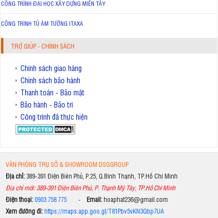
CÔNG TRÌNH ĐẠI HỌC XÂY DỰNG MIỀN TÂY
CÔNG TRÌNH TỦ ÂM TƯỜNG ITAXA
TRỢ GIÚP - CHÍNH SÁCH
Chính sách giao hàng
Chính sách bảo hành
Thanh toán - Bảo mật
Bảo hành - Bảo trì
Công trình đã thực hiện
VĂN PHÒNG TRỤ SỞ & SHOWROOM DSGGROUP
Địa chỉ:
389-391 Điện Biên Phủ, P.25, Q.Bình Thạnh, TP.Hồ Chí Minh
Địa chỉ mới: 389-391 Điện Biên Phủ, P. Thạnh Mỹ Tây, TP.Hồ Chí Minh
Điện thoại:
0903.758.775
-
Email:
hoaphat236@gmail.com
Xem đường đi:
https://maps.app.goo.gl/T81Pbv5vKN3Qbp7UA