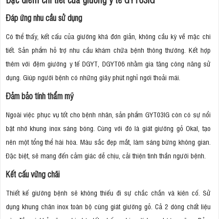
Đáp ứng nhu cầu sử dụng
Có thể thấy, kết cấu của giường khá đơn giản, không cầu kỳ về mặc chi
tiết. Sản phẩm hỗ trợ nhu cầu khám chữa bệnh thông thường. Kết hợp
thêm với đệm giường y tế DGYT, DGYT06 nhằm gia tăng công năng sử
dụng. Giúp người bệnh có những giây phút nghỉ ngơi thoải mái.
Đảm bảo tính thẩm mỹ
Ngoài việc phục vụ tốt cho bệnh nhân, sản phẩm GYT03IG còn có sự nổi
bật nhờ khung inox sáng bóng. Cùng với đó là giát giường gỗ Okal, tạo
nên một tổng thể hài hòa. Màu sắc đẹp mắt, làm sáng bừng không gian.
Đặc biệt, sẽ mang đến cảm giác dễ chịu, cải thiện tinh thần người bệnh.
Kết cấu vững chãi
Thiết kế giường bệnh sẽ không thiếu đi sự chắc chắn và kiên cố. Sử
dụng khung chân inox toàn bộ cùng giát giường gỗ. Cả 2 dòng chất liệu