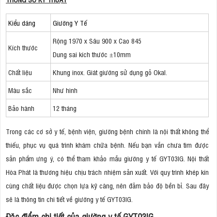
Kiểu dáng
Giường Y Tế
Rộng 1970 x Sâu 900 x Cao 845
Kích thước
Dung sai kích thước ±10mm
Chất liệu
Khung inox. Giát giường sử dụng gỗ Okal.
Màu sắc
Như hình
Bảo hành
12 tháng
Trong các cơ sở y tế, bệnh viện, giường bệnh chính là nội thất không thể
thiếu, phục vụ quá trình khám chữa bệnh. Nếu bạn vẫn chưa tìm được
sản phẩm ưng ý, có thể tham khảo mẫu giường y tế GYT03IG. Nội thất
Hòa Phát là thương hiệu chịu trách nhiệm sản xuất. Với quy trình khép kín
cùng chất liệu được chọn lựa kỹ càng, nên đảm bảo độ bền bỉ. Sau đây
sẽ là thông tin chi tiết về giường y tế GYT03IG.
Đặc điểm chi tiết của giường y tế GYT03IG