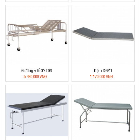
Giường y tế GYT06I
Đệm DGYT
5.430.000 VNĐ
1.170.000 VNĐ