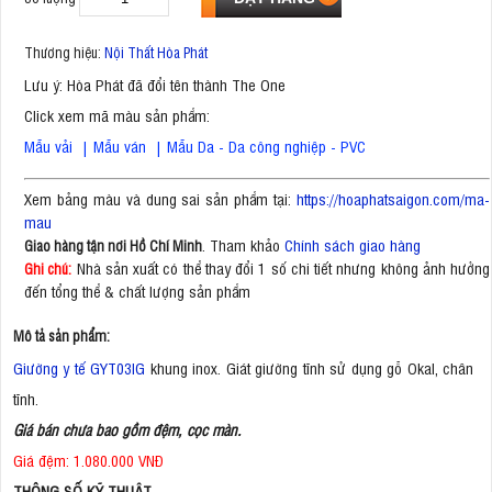
Thương hiệu:
Nội Thất Hòa Phát
Lưu ý: Hòa Phát đã đổi tên thành The One
Click xem mã màu sản phẩm:
Mẫu vải
|
Mẫu ván
|
Mẫu Da - Da công nghiệp - PVC
Xem bảng màu và dung sai sản phẩm tại:
https://hoaphatsaigon.com/ma-
mau
. Tham khảo
Chính sách giao hàng
Giao hàng tận nơi Hồ Chí Minh
Nhà sản xuất có thể thay đổi 1 số chi tiết nhưng không ảnh hưởng
Ghi chú:
đến tổng thể & chất lượng sản phẩm
Mô tả sản phẩm:
Giường y tế GYT03IG
khung inox. Giát giường tĩnh sử dụng gỗ Okal, chân
tĩnh.
Giá bán chưa bao gồm đệm, cọc màn.
Giá đệm: 1.080.000 VNĐ
THÔNG SỐ KỸ THUẬT