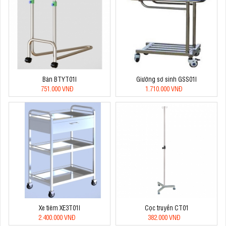
Bàn BTYT01I
Giường sơ sinh GSS01I
751.000 VNĐ
1.710.000 VNĐ
Xe tiêm XE3T01I
Cọc truyền CT01
2.400.000 VNĐ
382.000 VNĐ