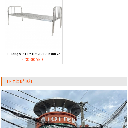
Giường y tế QPYT02 không bánh xe
4.735.000 VNĐ
TIN TỨC NỔI BẬT