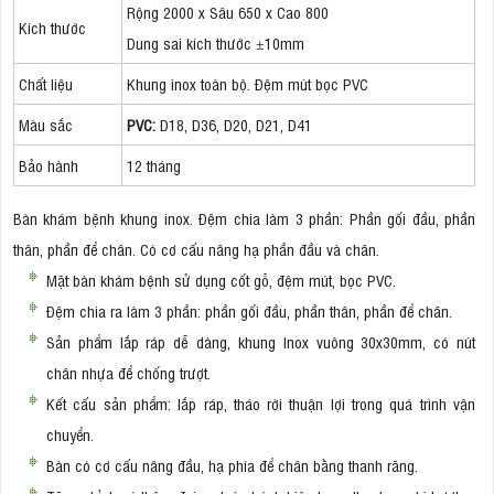
Rộng 2000 x Sâu 650 x Cao 800
Kích thước
Dung sai kích thước ±10mm
Chất liệu
Khung inox toàn bộ. Đệm mút bọc PVC
Màu sắc
PVC:
D18, D36, D20, D21, D41
Bảo hành
12 tháng
Bàn khám bệnh khung inox. Đệm chia làm 3 phần: Phần gối đầu, phần
thân, phần để chân. Có cơ cấu nâng hạ phần đầu và chân.
Mặt bàn khám bệnh sử dụng cốt gỗ, đệm mút, bọc PVC.
Đệm chia ra làm 3 phần: phần gối đầu, phần thân, phần để chân.
Sản phẩm lắp ráp dễ dàng, khung Inox vuông 30x30mm, có nút
chân nhựa để chống trượt.
Kết cấu sản phẩm: lắp ráp, tháo rời thuận lợi trong quá trình vận
chuyển.
Bàn có cơ cấu nâng đầu, hạ phía để chân bằng thanh răng.