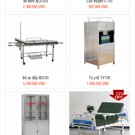
Xe tiêm XE3T01I
Cọc truyền CT01
2.400.000 VNĐ
382.000 VNĐ
Bộ xe đẩy XDC01
Tủ y tế TYT01
5.340.000 VNĐ
1.660.000 VNĐ
23%