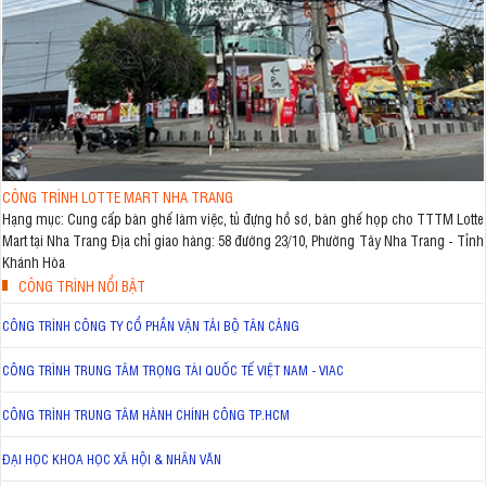
CÔNG TRÌNH LOTTE MART NHA TRANG
Hạng mục: Cung cấp bàn ghế làm việc, tủ đựng hồ sơ, bàn ghế họp cho TTTM Lotte
Mart tại Nha Trang Địa chỉ giao hàng: 58 đường 23/10, Phường Tây Nha Trang - Tỉnh
Khánh Hòa
CÔNG TRÌNH NỔI BẬT
CÔNG TRÌNH CÔNG TY CỔ PHẦN VẬN TẢI BỘ TÂN CẢNG
CÔNG TRÌNH TRUNG TÂM TRỌNG TÀI QUỐC TẾ VIỆT NAM - VIAC
CÔNG TRÌNH TRUNG TÂM HÀNH CHÍNH CÔNG TP.HCM
ĐẠI HỌC KHOA HỌC XÃ HỘI & NHÂN VĂN