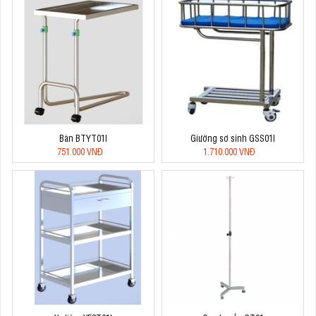
Bàn BTYT01I
Giường sơ sinh GSS01I
751.000 VNĐ
1.710.000 VNĐ