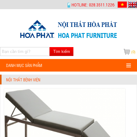
-->
HOTLINE: 028.3511.1226
Tìm kiếm
(0)
DANH MỤC SẢN PHẨM
NỘI THẤT BỆNH VIỆN