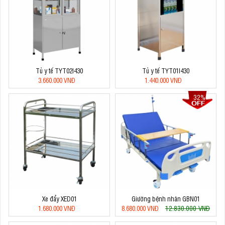
Tủ y tế TYT02I430
Tủ y tế TYT01I430
3.660.000 VNĐ
1.440.000 VNĐ
32%
Xe đẩy XED01
Giường bệnh nhân GBN01
12.830.000 VNĐ
1.680.000 VNĐ
8.680.000 VNĐ