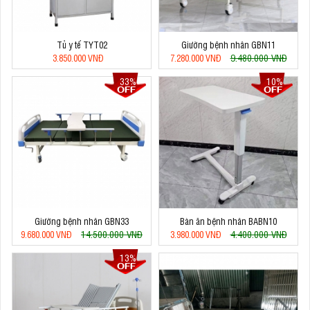
Tủ y tế TYT02
Giường bệnh nhân GBN11
9.480.000 VNĐ
3.850.000 VNĐ
7.280.000 VNĐ
33%
10%
Giường bệnh nhân GBN33
Bàn ăn bệnh nhân BABN10
14.500.000 VNĐ
4.400.000 VNĐ
9.680.000 VNĐ
3.980.000 VNĐ
13%