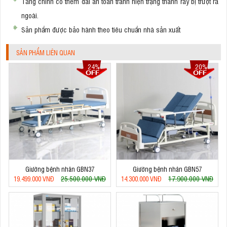
Tăng chỉnh có thêm đai an toàn tránh hiện trạng thanh ray bị trượt ra
ngoài.
Sản phẩm được bảo hành theo tiêu chuẩn nhà sản xuất
SẢN PHẨM LIÊN QUAN
24%
20%
Giường bệnh nhân GBN37
Giường bệnh nhân GBN57
25.500.000 VNĐ
17.900.000 VNĐ
19.499.000 VNĐ
14.300.000 VNĐ