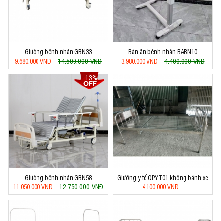
Giường bệnh nhân GBN33
Bàn ăn bệnh nhân BABN10
14.500.000 VNĐ
4.400.000 VNĐ
9.680.000 VNĐ
3.980.000 VNĐ
13%
Giường bệnh nhân GBN58
Giường y tế QPYT01 không bánh xe
12.750.000 VNĐ
11.050.000 VNĐ
4.100.000 VNĐ