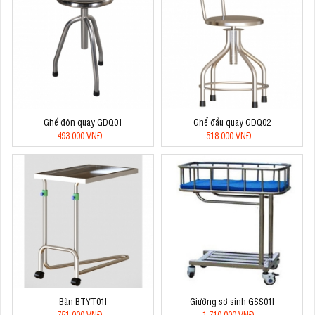
Ghế đôn quay GDQ01
Ghể đẩu quay GDQ02
493.000 VNĐ
518.000 VNĐ
Bàn BTYT01I
Giường sơ sinh GSS01I
751.000 VNĐ
1.710.000 VNĐ