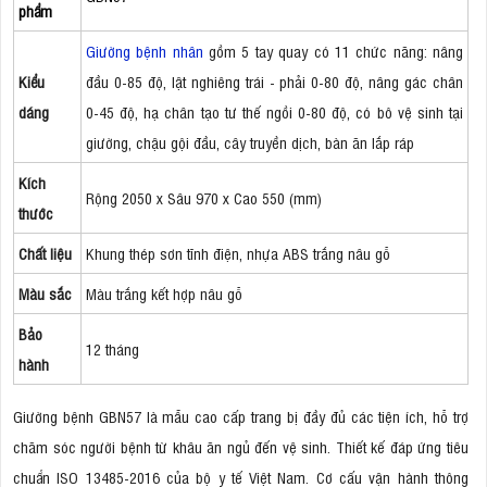
phẩm
Giường bệnh nhân
gồm 5 tay quay có 11 chức năng: nâng
Kiểu
đầu 0-85 độ, lật nghiêng trái - phải 0-80 độ, nâng gác chân
dáng
0-45 độ, hạ chân tạo tư thế ngồi 0-80 độ, có bô vệ sinh tại
giường, chậu gội đầu, cây truyền dịch, bàn ăn lắp ráp
Kích
Rộng 2050 x Sâu 970 x Cao 550 (mm)
thước
Chất liệu
Khung thép sơn tĩnh điện, nhựa ABS trắng nâu gỗ
Màu sắc
Màu trắng kết hợp nâu gỗ
Bảo
12 tháng
hành
Giường bệnh GBN57 là mẫu cao cấp trang bị đầy đủ các tiện ích, hỗ trợ
chăm sóc người bệnh từ khâu ăn ngủ đến vệ sinh. Thiết kế đáp ứng tiêu
chuẩn ISO 13485-2016 của bộ y tế Việt Nam. Cơ cấu vận hành thông