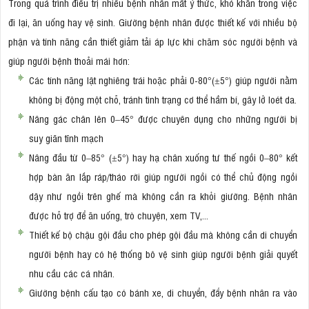
Trong quá trình điều trị nhiều bệnh nhân mất ý thức, khó khăn trong việc
đi lại, ăn uống hay vệ sinh. Giường bệnh nhân được thiết kế với nhiều bộ
phận và tính năng cần thiết giảm tải áp lực khi chăm sóc người bệnh và
giúp người bệnh thoải mái hơn:
Các tính năng lật nghiêng trái hoặc phải 0-80°(±5°) giúp người nằm
không bị động một chỗ, tránh tình trạng cơ thể hầm bí, gây lở loét da.
Nâng gác chân lên 0–45° được chuyên dụng cho những người bị
suy giãn tĩnh mạch
Nâng đầu từ 0–85° (±5°) hay hạ chân xuống tư thế ngồi 0–80° kết
hợp bàn ăn lắp ráp/tháo rời giúp người ngồi có thể chủ động ngồi
dậy như ngồi trên ghế mà không cần ra khỏi giường. Bệnh nhân
được hỗ trợ để ăn uống, trò chuyện, xem TV,...
Thiết kế bộ chậu gội đầu cho phép gội đầu mà không cần di chuyển
người bệnh hay có hệ thống bô vệ sinh giúp người bệnh giải quyết
nhu cầu các cá nhân.
Giường bệnh cấu tạo có bánh xe, di chuyển, đẩy bệnh nhân ra vào