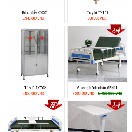
Bộ xe đẩy XDC01
Tủ y tế TYT01
5.340.000 VNĐ
1.660.000 VNĐ
23%
Tủ y tế TYT02
Giường bệnh nhân GBN11
9.480.000 VNĐ
3.850.000 VNĐ
7.280.000 VNĐ
33%
10%