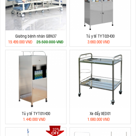
Giường bệnh nhân GBN37
Tủ y tế TYT02I430
25.500.000 VNĐ
19.499.000 VNĐ
3.660.000 VNĐ
Tủ y tế TYT01I430
Xe đẩy XED01
1.440.000 VNĐ
1.680.000 VNĐ
32%