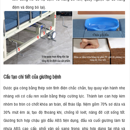
đệm và đóng bô lại).
Cấu tạo chi tiết của giường bệnh
Được gia công bằng thép sơn tĩnh điện chắc chắn, tay quay vận hành nhẹ
nhàng với cơ cấu ren xoắn bằng thép cường lực. Thành lan can hợp kim
nhôm bo tròn có chốt khóa an toàn, dễ tháo lắp. Nệm gồm 70% sơ dừa và
30% mút êm ái, tạo độ thoáng khí, chống lở loét, nâng đỡ cột sống tốt.
Giường tích hợp chậu gội đầu ABS tiện dụng, đầu và cuối giường làm từ
nhựa ABS cao cấp, phối vân gỗ sang trọng, phù hợp dùng tại nhà và