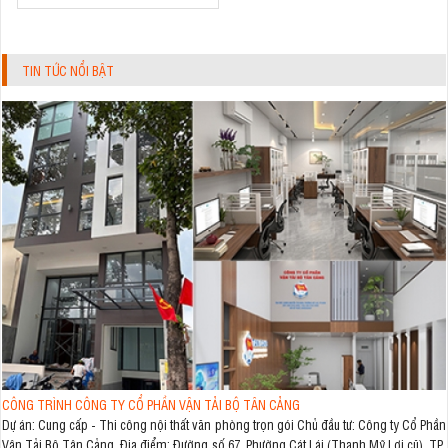
TIN TỨC NỔI BẬT
CÔNG TRÌNH CÔNG TY CỔ PHẦN VẬN TẢI BỘ TÂN CẢNG
Dự án: Cung cấp - Thi công nội thất văn phòng trọn gói Chủ đầu tư: Công ty Cổ Phần
Vận Tải Bộ Tân Cảng Địa điểm: Đường số 67, Phường Cát Lái (Thạnh Mỹ Lợi cũ), TP.