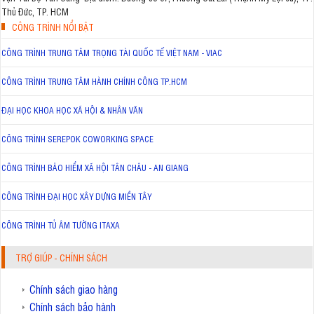
Thủ Đức, TP. HCM
CÔNG TRÌNH NỔI BẬT
CÔNG TRÌNH TRUNG TÂM TRỌNG TÀI QUỐC TẾ VIỆT NAM - VIAC
CÔNG TRÌNH TRUNG TÂM HÀNH CHÍNH CÔNG TP.HCM
ĐẠI HỌC KHOA HỌC XÃ HỘI & NHÂN VĂN
CÔNG TRÌNH SEREPOK COWORKING SPACE
CÔNG TRÌNH BẢO HIỂM XÃ HỘI TÂN CHÂU - AN GIANG
CÔNG TRÌNH ĐẠI HỌC XÂY DỰNG MIỀN TÂY
CÔNG TRÌNH TỦ ÂM TƯỜNG ITAXA
TRỢ GIÚP - CHÍNH SÁCH
Chính sách giao hàng
Chính sách bảo hành