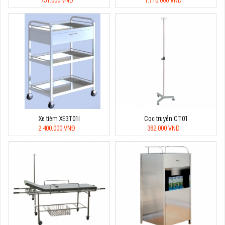
Xe tiêm XE3T01I
Cọc truyền CT01
2.400.000 VNĐ
382.000 VNĐ