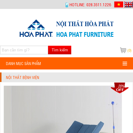
-->
HOTLINE: 028.3511.1226
Tìm kiếm
(0)
DANH MỤC SẢN PHẨM
NỘI THẤT BỆNH VIỆN
20%