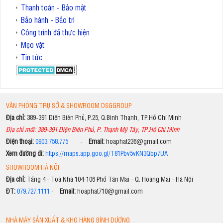
Thanh toán - Bảo mật
Bảo hành - Bảo trì
Công trình đã thực hiện
Mẹo vặt
Tin tức
VĂN PHÒNG TRỤ SỞ & SHOWROOM DSGGROUP
Địa chỉ:
389-391 Điện Biên Phủ, P.25, Q.Bình Thạnh, TP.Hồ Chí Minh
Địa chỉ mới: 389-391 Điện Biên Phủ, P. Thạnh Mỹ Tây, TP.Hồ Chí Minh
Điện thoại:
0903.758.775
-
Email:
hoaphat236@gmail.com
Xem đường đi:
https://maps.app.goo.gl/T81Pbv5vKN3Qbp7UA
SHOWROOM HÀ NỘI
Địa chỉ:
Tầng 4 - Toà Nhà 104-106 Phố Tân Mai - Q. Hoàng Mai - Hà Nội
ĐT:
079.727.1111
-
Email:
hoaphat710@gmail.com
NHÀ MÁY SẢN XUẤT & KHO HÀNG BÌNH DƯƠNG