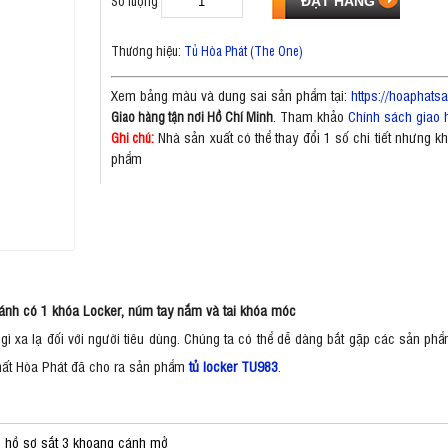
Số lượng
Thương hiệu:
Tủ Hòa Phát (The One)
Xem bảng màu và dung sai sản phẩm tại:
https://hoaphat
. Tham khảo
Chính sách giao 
Giao hàng tận nơi Hồ Chí Minh
Nhà sản xuất có thể thay đổi 1 số chi tiết nhưng 
Ghi chú:
phẩm
cánh có 1 khóa Locker, núm tay nắm và tai khóa móc
ì xa lạ đối với người tiêu dùng. Chúng ta có thể dễ dàng bắt gặp các sản phẩ
hất Hòa Phát đã cho ra sản phẩm
tủ locker TU983
.
 hồ sơ sắt 3 khoang cánh mở