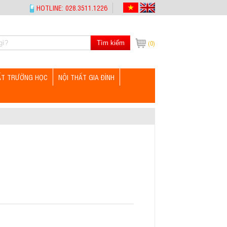
HOTLINE: 028.3511.1226
Tìm kiếm
(0)
ẤT TRƯỜNG HỌC
NỘI THẤT GIA ĐÌNH