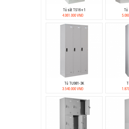
Tủ sắt TS16+1
Tủ
4.061.000 VNĐ
5.06
Tủ TU981-3K
T
3.540.000 VNĐ
1.87