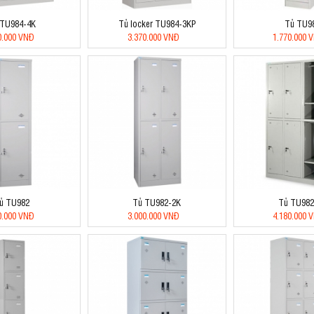
 TU984-4K
Tủ locker TU984-3KP
Tủ TU9
0.000 VNĐ
3.370.000 VNĐ
1.770.000 
ủ TU982
Tủ TU982-2K
Tủ TU982
0.000 VNĐ
3.000.000 VNĐ
4.180.000 