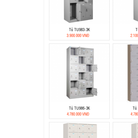
Tủ TU983-3K
T
3.900.000 VNĐ
2.10
Tủ TU986-3K
Tủ
4.780.000 VNĐ
4.78