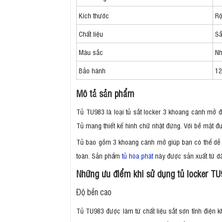
Kích thước
Rộ
Chất liệu
Sắ
Màu sắc
Nh
Bảo hành
12
Mô tả sản phẩm
Tủ TU983 là loại tủ sắt locker 3 khoang cánh mở 
Tủ mang thiết kế hình chữ nhật đứng. Với bề mặt đ
Tủ bao gồm 3 khoang cánh mở giúp bạn có thể dễ dà
toàn. Sản phẩm
tủ hòa phát
này được sản xuất từ dâ
Những ưu điểm khi sử dụng tủ locker T
Độ bền cao
Tủ TU983 được làm từ chất liệu sắt sơn tĩnh điện k