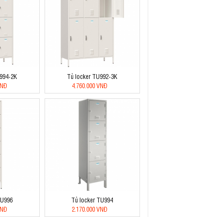
U994-2K
Tủ locker TU992-3K
VNĐ
4.760.000 VNĐ
TU996
Tủ locker TU994
VNĐ
2.170.000 VNĐ