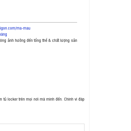
saigon.com/ma-mau
hàng
không ảnh hưởng đến tổng thể & chất lượng sản
m tủ locker trên mọi nơi mà mình đến. Chính vì đáp