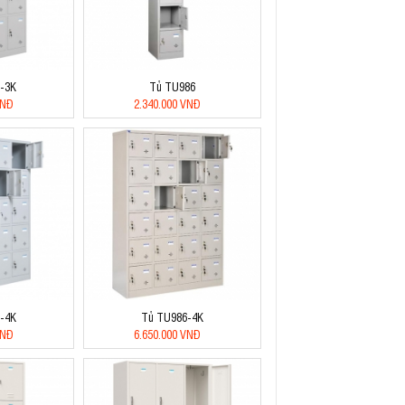
-3K
Tủ TU986
VNĐ
2.340.000 VNĐ
-4K
Tủ TU986-4K
VNĐ
6.650.000 VNĐ