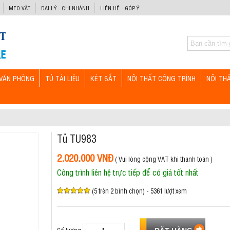
MẸO VẶT
ĐẠI LÝ - CHI NHÁNH
LIÊN HỆ - GÓP Ý
VĂN PHÒNG
TỦ TÀI LIỆU
KÉT SẮT
NỘI THẤT CÔNG TRÌNH
NỘI TH
Tủ TU983
2.020.000 VNĐ
( Vui lòng cộng VAT khi thanh toán )
Công trình liên hệ trực tiếp để có giá tốt nhất
(5 trên 2 bình chọn) - 5361 lượt xem