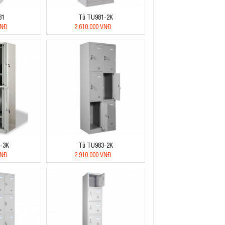
81
Tủ TU981-2K
VNĐ
2.610.000 VNĐ
-3K
Tủ TU983-2K
VNĐ
2.910.000 VNĐ