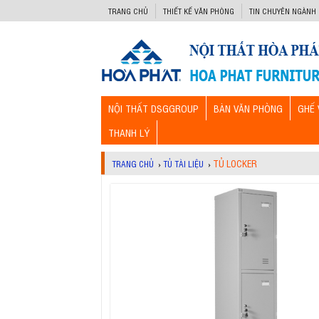
-->
TRANG CHỦ
THIẾT KẾ VĂN PHÒNG
TIN CHUYÊN NGÀNH
NỘI THẤT DSGGROUP
BÀN VĂN PHÒNG
GHẾ 
THANH LÝ
TỦ LOCKER
TRANG CHỦ
›
TỦ TÀI LIỆU
›