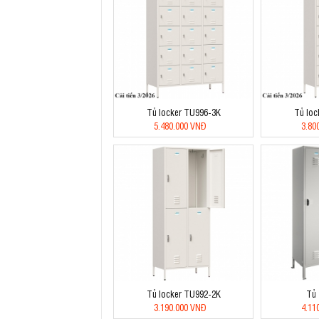
Tủ locker TU996-3K
Tủ loc
5.480.000 VNĐ
3.80
Tủ locker TU992-2K
Tủ
3.190.000 VNĐ
4.11