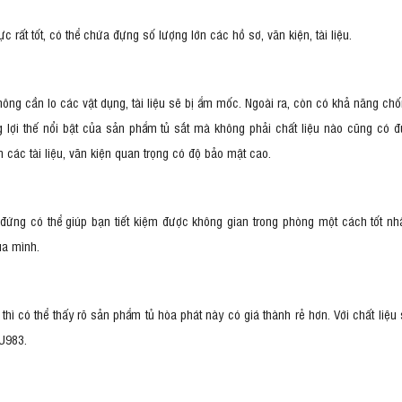
c rất tốt, có thể chứa đựng số lượng lớn các hồ sơ, văn kiện, tài liệu.
g cần lo các vật dụng, tài liệu sẽ bị ẩm mốc. Ngoài ra, còn có khả năng chốn
 lợi thế nổi bật của sản phẩm tủ sắt mà không phải chất liệu nào cũng có đ
n các tài liệu, văn kiện quan trọng có độ bảo mật cao.
ứng có thể giúp bạn tiết kiệm được không gian trong phòng một cách tốt nhất
ủa mình.
hì có thể thấy rõ sản phẩm tủ hòa phát này có giá thành rẻ hơn. Với chất liệu s
TU983.