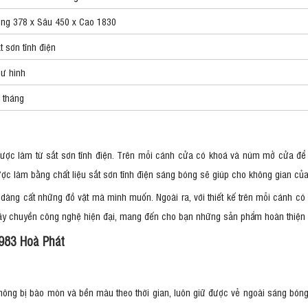
ng 378 x Sâu 450 x Cao 1830
t sơn tĩnh điện
ư hình
 tháng
được làm từ sắt sơn tĩnh điện. Trên mỗi cánh cửa có khoá và núm mở cửa để 
ược làm bằng chất liệu sắt sơn tĩnh điện sáng bóng sẽ giúp cho không gian củ
ng cất những đồ vật mà mình muốn. Ngoài ra, với thiết kế trên mỗi cánh có 
y chuyền công nghệ hiện đại, mang đến cho bạn những sản phẩm hoàn thiện và
U983 Hoà Phát
hông bị bào mòn và bền màu theo thời gian, luôn giữ được vẻ ngoài sáng bóng,.