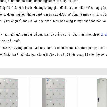
 nhau, dành cho cơ quan, doanh nghiệp vị trí cũng sẽ khác.
 Tiếp đó là đo kích thước khoảng không gian đặt tủ là bao nhiêu? Việc này giúp
ông, doanh nghiệp, thông thường màu sắc được sử dụng là màu ghi sáng bón
ưu ý khi chọn tủ sắt. Đối với các shop. Màu sắc cũng là một phần tạo nên vẻ 
òa Phát muốn gửi đến bạn để giúp bạn có thể lựa chọn cho mình một chiếc
tủ s
i nhu cầu nhất.
tủ TU986, hy vọng qua bài viết này, bạn sẽ có thêm một lựa chọn cho nhu cầu về
 Thất Hòa Phát hoặc bạn cần giải đáp các vấn đề liên quan, hãy liên hệ với c