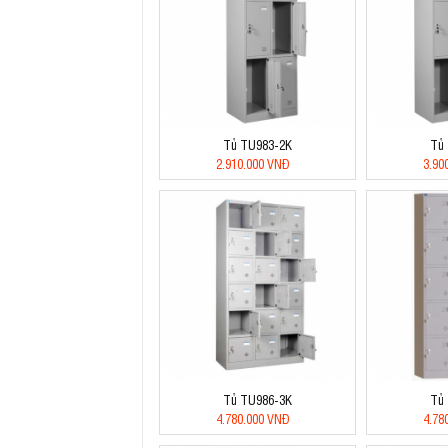
Tủ TU983-2K
Tủ
2.910.000 VNĐ
3.90
Tủ TU986-3K
Tủ
4.780.000 VNĐ
4.78