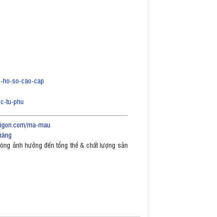
tu-ho-so-cao-cap
oc-tu-phu
saigon.com/ma-mau
hàng
không ảnh hưởng đến tổng thể & chất lượng sản