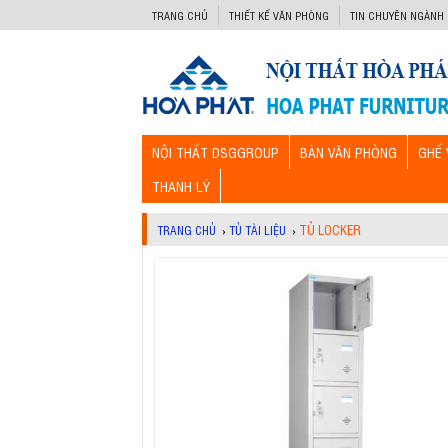
-->
TRANG CHỦ
THIẾT KẾ VĂN PHÒNG
TIN CHUYÊN NGÀNH
NỘI THẤT DSGGROUP
BÀN VĂN PHÒNG
GHẾ 
THANH LÝ
TỦ LOCKER
TRANG CHỦ
›
TỦ TÀI LIỆU
›