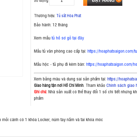
Số lượng
Thương hiệu:
Tủ sắt Hòa Phát
Bảo hành: 12 tháng
Xem mẫu
tủ hồ sơ gỗ tại đây
Mẫu tủ văn phòng cao cấp tại:
https://hoaphatsaigon.com/
Mẫu hộc - tủ phụ đi kèm bàn:
https://hoaphatsaigon.com/h
Xem bảng màu và dung sai sản phẩm tại:
https://hoaphat
. Tham khảo
Chính sách giao 
Giao hàng tận nơi Hồ Chí Minh
Nhà sản xuất có thể thay đổi 1 số chi tiết nhưng 
Ghi chú:
phẩm
n mỗi cánh có 1 khóa Locker, núm tay nắm và tai khóa móc