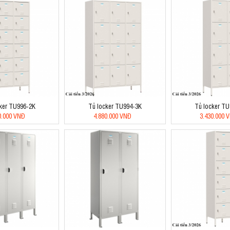
ker TU996-2K
Tủ locker TU994-3K
Tủ locker T
0.000 VNĐ
4.880.000 VNĐ
3.430.000 