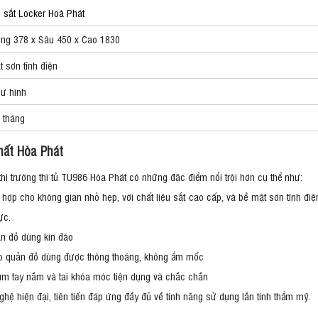
 sắt Locker Hoà Phát
ng 378 x Sâu 450 x Cao 1830
t sơn tĩnh điện
ư hình
 tháng
hất Hòa Phát
ị trường thì tủ TU986 Hòa Phát có những đặc điểm nổi trội hơn cụ thể như:
 hợp cho không gian nhỏ hẹp, với chất liệu sắt cao cấp, và bề mặt sơn tĩnh điệ
ực.
ản đồ dùng kín đáo
bảo quản đồ dùng được thông thoáng, không ẩm mốc
úm tay nắm và tai khóa móc tiện dụng và chắc chắn
ệ hiện đại, tiên tiến đáp ứng đầy đủ về tính năng sử dụng lẫn tính thẩm mỹ.