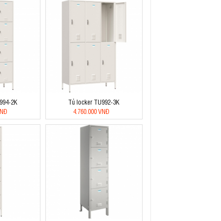
U994-2K
Tủ locker TU992-3K
VNĐ
4.760.000 VNĐ