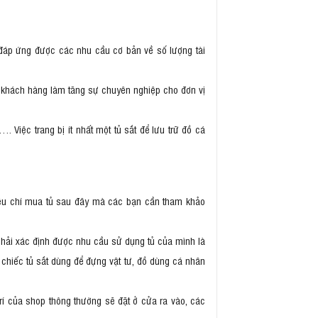
đáp ứng được các nhu cầu cơ bản về số lượng tài
 khách hàng làm tăng sự chuyên nghiệp cho đơn vị
 Việc trang bị ít nhất một tủ sắt để lưu trữ đồ cá
tiêu chí mua tủ sau đây mà các bạn cần tham khảo
phải xác định được nhu cầu sử dụng tủ của mình là
 chiếc tủ sắt dùng để đựng vật tư, đồ dùng cá nhân
ị trí của shop thông thường sẽ đặt ở cửa ra vào, các