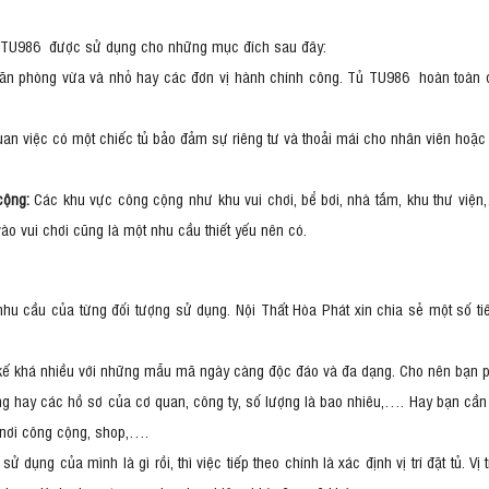
ker TU986 được sử dụng cho những mục đích sau đây:
ăn phòng vừa và nhỏ hay các đơn vị hành chính công. Tủ TU986 hoàn toàn 
n việc có một chiếc tủ bảo đảm sự riêng tư và thoải mái cho nhân viên hoặc
cộng:
Các khu vực công cộng như khu vui chơi, bể bơi, nhà tắm, khu thư viện,….
 vui chơi cũng là một nhu cầu thiết yếu nên có.
hu cầu của từng đối tượng sử dụng. Nội Thất Hòa Phát xin chia sẻ một số 
t kế khá nhiều với những mẫu mã ngày càng độc đáo và đa dạng. Cho nên bạn 
òng hay các hồ sơ của cơ quan, công ty, số lượng là bao nhiêu,…. Hay bạn cần
c nơi công cộng, shop,….
ử dụng của mình là gì rồi, thì việc tiếp theo chính là xác định vị trí đặt tủ. V