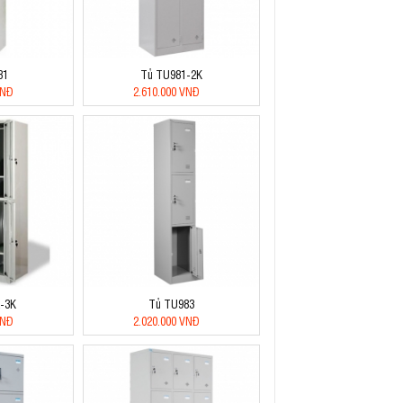
81
Tủ TU981-2K
VNĐ
2.610.000 VNĐ
-3K
Tủ TU983
VNĐ
2.020.000 VNĐ