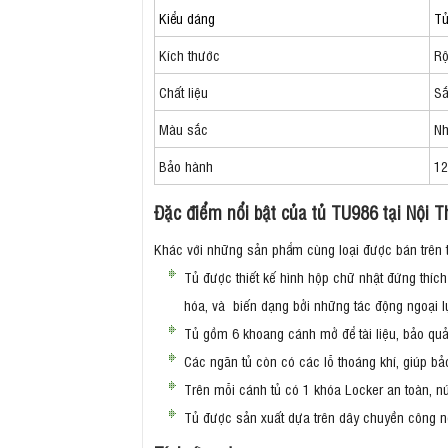
Kiểu dáng
Tủ
Kích thước
Rộ
Chất liệu
Sắ
Màu sắc
Nh
Bảo hành
12
Đặc điểm nổi bật của tủ TU986 tại Nội T
Khác với những sản phẩm cùng loại được bán trên th
Tủ được thiết kế hình hộp chữ nhật đứng thích
hóa, và biến dạng bởi những tác động ngoại l
Tủ gồm 6 khoang cánh mở để tài liệu, bảo qu
Các ngăn tủ còn có các lỗ thoáng khí, giúp 
Trên mỗi cánh tủ có 1 khóa Locker an toàn, n
Tủ được sản xuất dựa trên dây chuyền công ngh