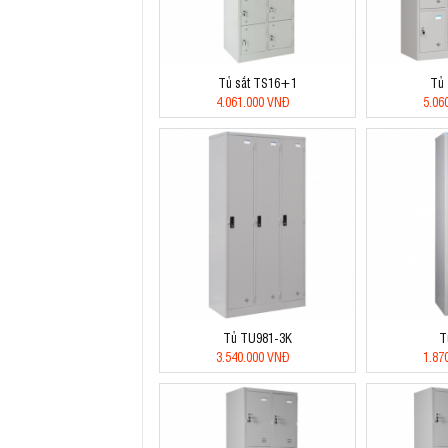
Tủ sắt TS16+1
Tủ
4.061.000 VNĐ
5.06
Tủ TU981-3K
T
3.540.000 VNĐ
1.87