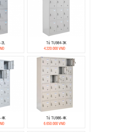
-2L
Tủ TU984-3K
VNĐ
4.220.000 VNĐ
-4K
Tủ TU986-4K
VNĐ
6.650.000 VNĐ