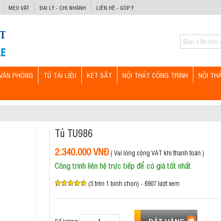
MẸO VẶT
ĐẠI LÝ - CHI NHÁNH
LIÊN HỆ - GÓP Ý
VĂN PHÒNG
TỦ TÀI LIỆU
KÉT SẮT
NỘI THẤT CÔNG TRÌNH
NỘI TH
Tủ TU986
2.340.000 VNĐ
( Vui lòng cộng VAT khi thanh toán )
Công trình liên hệ trực tiếp để có giá tốt nhất
(5 trên 1 bình chọn) - 6907 lượt xem