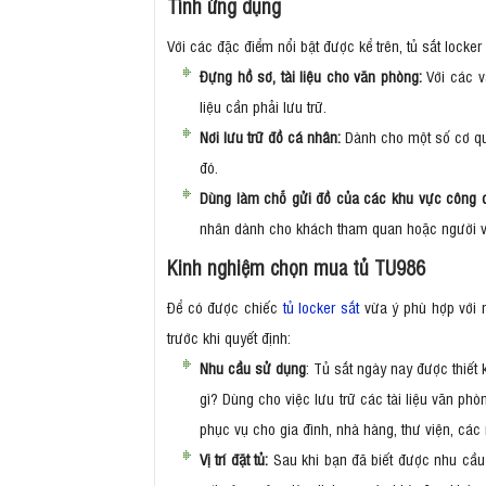
Tính ứng dụng
Với các đặc điểm nổi bật được kể trên, tủ sắt loc
Đựng hồ sơ, tài liệu cho văn phòng:
Với các v
liệu cần phải lưu trữ.
Nơi lưu trữ đồ cá nhân:
Dành cho một số cơ qua
đó.
Dùng làm chỗ gửi đồ của các khu vực công 
nhân dành cho khách tham quan hoặc người vào
Kinh nghiệm chọn mua tủ TU986
Để có được chiếc
tủ locker sắt
vừa ý phù hợp với n
trước khi quyết định:
Nhu cầu sử dụng
: Tủ sắt ngày nay được thiế
gì? Dùng cho việc lưu trữ các tài liệu văn ph
phục vụ cho gia đình, nhà hàng, thư viện, cá
Vị trí đặt tủ:
Sau khi bạn đã biết được nhu cầu s