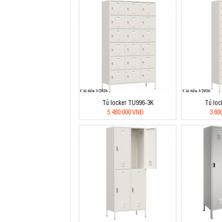
Tủ locker TU996-3K
Tủ loc
5.480.000 VNĐ
3.80