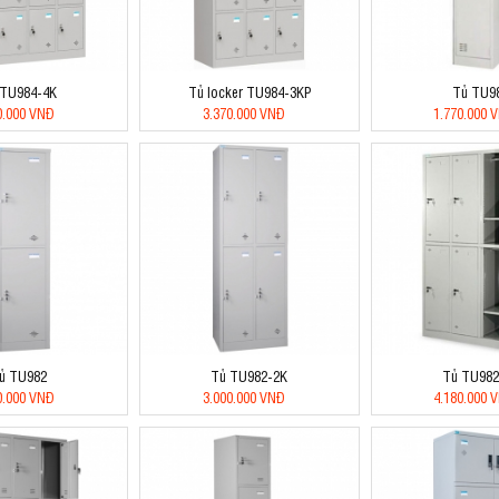
 TU984-4K
Tủ locker TU984-3KP
Tủ TU9
0.000 VNĐ
3.370.000 VNĐ
1.770.000 
ủ TU982
Tủ TU982-2K
Tủ TU982
0.000 VNĐ
3.000.000 VNĐ
4.180.000 