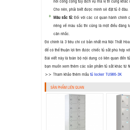
nơi công cộng tùy dịch vụ mà vị trí cũng khác
Cho nên, phải biết được mình sẽ đặt tủ ở đâu.
Màu sắc tủ:
Đối với các cơ quan hành chính c
riêng về màu sắc thì cũng là một điều đáng l
cân nhắc.
Đó chính là 3 tiêu chí cơ bản nhất mà Nội Thất H
để có thể thuận lợi tìm được chiếc tủ sắt phù hợp vớ
Bài viết này là toàn bộ nội dung có liên quan đến 
bạn muốn xem thêm các sản phẩm tủ sắt khác từ Nội
>> Tham khảo thêm mẫu
tủ locker TU986-3K
SẢN PHẨM LIÊN QUAN