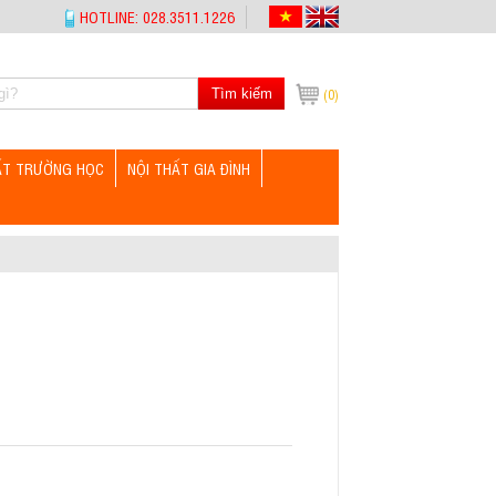
HOTLINE: 028.3511.1226
Tìm kiếm
(0)
ẤT TRƯỜNG HỌC
NỘI THẤT GIA ĐÌNH