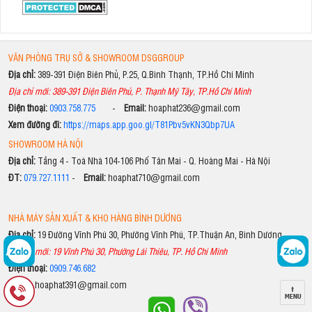
VĂN PHÒNG TRỤ SỞ & SHOWROOM DSGGROUP
Địa chỉ:
389-391 Điện Biên Phủ, P.25, Q.Bình Thạnh, TP.Hồ Chí Minh
Địa chỉ mới: 389-391 Điện Biên Phủ, P. Thạnh Mỹ Tây, TP.Hồ Chí Minh
Điện thoại:
0903.758.775
-
Email:
hoaphat236@gmail.com
Xem đường đi:
https://maps.app.goo.gl/T81Pbv5vKN3Qbp7UA
SHOWROOM HÀ NỘI
Địa chỉ:
Tầng 4 - Toà Nhà 104-106 Phố Tân Mai - Q. Hoàng Mai - Hà Nội
ĐT:
079.727.1111
-
Email:
hoaphat710@gmail.com
NHÀ MÁY SẢN XUẤT & KHO HÀNG BÌNH DƯƠNG
Địa chỉ:
19 Đường Vĩnh Phú 30, Phường Vĩnh Phú, TP.Thuận An, Bình Dương
Địa chỉ mới: 19 Vĩnh Phú 30, Phường Lái Thiêu, TP. Hồ Chí Minh
Điện thoại:
0909.746.682
Email:
hoaphat391@gmail.com