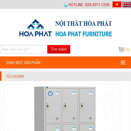
-->
HOTLINE: 028.3511.1226
Tìm kiếm
(0)
DANH MỤC SẢN PHẨM
TỦ LOCKER