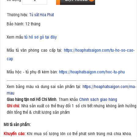
Thương hiệu:
Tủ sắt Hòa Phát
Bảo hành: 12 tháng
Xem mẫu
tủ hồ sơ gỗ tại đây
Mẫu tủ văn phòng cao cấp tại:
https://hoaphatsaigon.com/tu-ho-so-cao-
cap
Mẫu hộc - tủ phụ đi kèm bàn:
https://hoaphatsaigon.com/hoc-tu-phu
Xem bảng màu và dung sai sản phẩm tại:
https://hoaphatsaigon.com/ma-
mau
. Tham khảo
Chính sách giao hàng
Giao hàng tận nơi Hồ Chí Minh
Nhà sản xuất có thể thay đổi 1 số chi tiết nhưng không ảnh hưởng
Ghi chú:
đến tổng thể & chất lượng sản phẩm
Mô tả sản phẩm:
Khuyến cáo:
Khi mua số lượng lớn có thể phát sinh trùng mã chìa khóa.