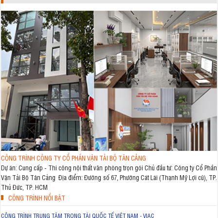
CÔNG TRÌNH CÔNG TY CỔ PHẦN VẬN TẢI BỘ TÂN CẢNG
Dự án: Cung cấp - Thi công nội thất văn phòng trọn gói Chủ đầu tư: Công ty Cổ Phần
Vận Tải Bộ Tân Cảng Địa điểm: Đường số 67, Phường Cát Lái (Thạnh Mỹ Lợi cũ), TP.
Thủ Đức, TP. HCM
CÔNG TRÌNH NỔI BẬT
CÔNG TRÌNH TRUNG TÂM TRỌNG TÀI QUỐC TẾ VIỆT NAM - VIAC