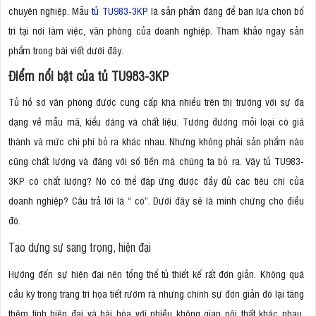
chuyên nghiệp. Mẫu
tủ TU983-3KP
là sản phẩm đáng để bạn lựa chọn bố
trí tại nơi làm việc, văn phòng của doanh nghiệp. Tham khảo ngay sản
phẩm trong bài viết dưới đây.
Điểm nổi bật của tủ TU983-3KP
Tủ hồ sơ văn phòng được cung cấp khá nhiều trên thị trường với sự đa
dạng về mẫu mã, kiểu dáng và chất liệu. Tương đương mỗi loại có giá
thành và mức chi phí bỏ ra khác nhau. Nhưng không phải sản phẩm nào
cũng chất lượng và đáng với số tiền mà chúng ta bỏ ra. Vậy tủ TU983-
3KP có chất lượng? Nó có thể đáp ứng được đầy đủ các tiêu chí của
doanh nghiệp? Câu trả lời là “ có”. Dưới đây sẽ là minh chứng cho điều
đó.
Tạo dựng sự sang trọng, hiện đại
Hướng đến sự hiện đại nên tổng thể tủ thiết kế rất đơn giản. Không quá
cầu kỳ trong trang trí họa tiết rườm rà nhưng chính sự đơn giản đó lại tăng
thêm tính hiện đại và hài hòa với nhiều không gian nội thất khác nhau.