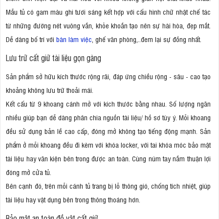
Mẫu tủ có gam màu ghi tươi sáng kết hợp với cấu hình chữ nhật chế tác
từ những đường nét vuông vắn, khỏe khoắn tạo nên sự hài hòa, đẹp mắt.
Dễ dàng bố trí với
bàn làm việc
, ghế văn phòng,..đem lại sự đồng nhất.
Lưu trữ cất giữ tài liệu gọn gàng
Sản phẩm sở hữu kích thước rộng rãi, đáp ứng chiều rộng - sâu - cao tạo
khoảng không lưu trữ thoải mái.
Kết cấu từ 9 khoang cánh mở với kích thước bằng nhau. Số lượng ngăn
nhiều giúp bạn dễ dàng phân chia nguồn tài liệu/ hồ sơ tùy ý. Mỗi khoang
đều sử dụng bản lề cao cấp, đóng mở không tạo tiếng động mạnh. Sản
phẩm ở mỗi khoang đều đi kèm với khóa locker, với tai khóa móc bảo mật
tài liệu hay văn kiện bên trong được an toàn. Cùng núm tay nắm thuận lợi
đóng mở cửa tủ.
Bên cạnh đó, trên mỗi cánh tủ trang bị lỗ thông gió, chống tích nhiệt, giúp
tài liệu hay vật dụng bên trong thông thoáng hơn.
Bảo mật an toàn đồ vật cất giữ