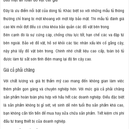
Đây là ưu điểm nổi bật của dòng tủ. Khác biệt so với những mẫu tủ thông
thường chỉ trang bị một khoang với một lớp bảo mật. Thì mẫu tủ đánh giá
cao khi mỗi đợt đều có chìa khóa bảo quản các đồ vật bên trong.
Bên cạnh đó là sự cứng cáp, chống chịu lực tốt, hạn chế các va đập từ
bên ngoài. Bảo vệ đồ vật, hồ sơ khỏi các tác nhân xấu khi cố gắng cậy,
nậy phá lấy đồ vật bên trong. Chính nhờ chất liệu cao cấp, toàn bộ tủ
được làm từ sắt sơn tĩnh điện mang lại độ tin cậy cao.
Giá cả phải chăng
Với chất lượng và giá trị thẩm mỹ cao mang đến không gian làm việc
thêm phần gọn gàng và chuyên nghiệp hơn. Với mức giá cả phải chăng
sản phẩm hoàn toàn phù hợp với hầu hết các doanh nghiệp. Điều đặc biệt
là sản phẩm không bị gỉ sét, vệ sinh dễ nên tuổi thọ sản phẩm khá cao,
bạn không cần tốn tiền để mua hay sửa chữa sản phẩm. Tiết kiệm chi phí
đầu tư trang thiết bị của doanh nghiệp.