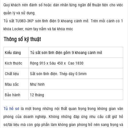
Quý khách nên đánh số hoặc dán nhãn từng ngăn để thuận tiện cho việc
quản lý và sử dụng.
Tủ sắt TU983-3KP sơn tĩnh điện 9 khoang cánh mở. Trên mỗi cánh có 1
khóa Locker, núm tay nắm và tai khóa móc
Thông số kỹ thuật
Kiểu dáng
Tủ sắt sơn tĩnh điện gồm 9 khoang cánh mở
Kích thước
Rộng 915 x Sâu 450 x Cao 1830
Chất liệu
Sắt sơn tĩnh điện. Thép dày 0.5mm
Màu sắc
Như hình
Bảo hành
12 tháng
Tủ hồ sơ
là một trong những nội thất quan trọng trong không gian văn
phòng của doanh nghiệp. Không những đáp ứng nhu cầu cất giữ hồ
sơ/tài liệu mà còn góp phần làm không gian phòng trở nên sang trọng và