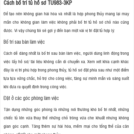
Cách bố trí tủ hồ sơ TU983-3KP
Để tạo nên không gian hài hòa và nhất là hợp phong thủy mang lại may
mắn cho không gian làm việc không phải bố trí tủ hồ sơ chỗ nào cũng
được. Vì vậy chúng tôi sẽ gợi ý đến bạn một vài vị trí đặt tủ hợp lý:
Bố trí sau bàn làm việc
Cách dễ dàng nhất là bố trí sau bàn làm việc, người dùng linh động trong
việc lấy hồ sơ/ tài liệu không cần di chuyển xa. Xem xét khía cạnh khác
đây là vị trí phù hợp trong phong thủy, tủ hồ sơ đặt phía sau như một điểm
tựa tựa vững chắc, hỗ trợ cho công việc, tăng sự minh mẫn và sáng suốt
khi đưa ra quyết định trong công việc.
Đặt ở các góc phòng làm việc
Tận dụng những góc phòng là những nơi thường khó bố trí nhất, những
chiếc tủ lớn vừa thay thế những chỗ trông vừa che khuất nhưng không
gian góc cạnh. Tăng thêm sự hài hòa, mềm mại cho tổng thể của căn