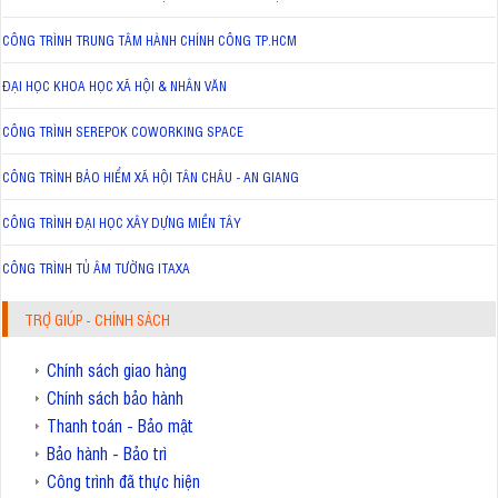
CÔNG TRÌNH TRUNG TÂM HÀNH CHÍNH CÔNG TP.HCM
ĐẠI HỌC KHOA HỌC XÃ HỘI & NHÂN VĂN
CÔNG TRÌNH SEREPOK COWORKING SPACE
CÔNG TRÌNH BẢO HIỂM XÃ HỘI TÂN CHÂU - AN GIANG
CÔNG TRÌNH ĐẠI HỌC XÂY DỰNG MIỀN TÂY
CÔNG TRÌNH TỦ ÂM TƯỜNG ITAXA
TRỢ GIÚP - CHÍNH SÁCH
Chính sách giao hàng
Chính sách bảo hành
Thanh toán - Bảo mật
Bảo hành - Bảo trì
Công trình đã thực hiện