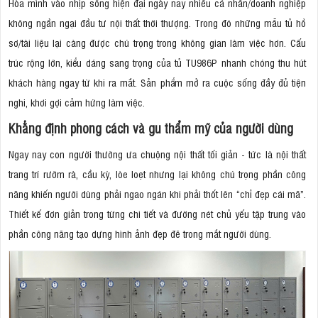
Hòa mình vào nhịp sống hiện đại ngày nay nhiều cá nhân/doanh nghiệp
không ngần ngại đầu tư nội thất thời thượng. Trong đó những mẫu tủ hồ
sơ/tài liệu lại càng được chú trọng trong không gian làm việc hơn. Cấu
trúc rộng lớn, kiểu dáng sang trọng của tủ TU986P nhanh chóng thu hút
khách hàng ngay từ khi ra mắt. Sản phẩm mở ra cuộc sống đầy đủ tiện
nghi, khơi gợi cảm hứng làm việc.
Khẳng định phong cách và gu thẩm mỹ của người dùng
Ngay nay con người thường ưa chuộng nội thất tối giản - tức là nội thất
trang trí rườm rà, cầu kỳ, lòe loẹt nhưng lại không chú trọng phần công
năng khiến người dùng phải ngao ngán khi phải thốt lên “chỉ đẹp cái mã”.
Thiết kế đơn giản trong từng chi tiết và đường nét chủ yếu tập trung vào
phần công năng tạo dựng hình ảnh đẹp đẽ trong mắt người dùng.