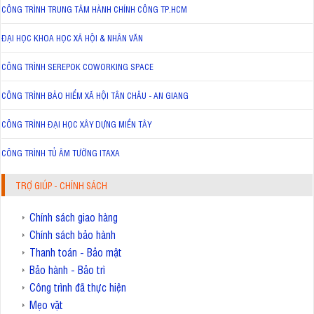
CÔNG TRÌNH TRUNG TÂM HÀNH CHÍNH CÔNG TP.HCM
ĐẠI HỌC KHOA HỌC XÃ HỘI & NHÂN VĂN
CÔNG TRÌNH SEREPOK COWORKING SPACE
CÔNG TRÌNH BẢO HIỂM XÃ HỘI TÂN CHÂU - AN GIANG
CÔNG TRÌNH ĐẠI HỌC XÂY DỰNG MIỀN TÂY
CÔNG TRÌNH TỦ ÂM TƯỜNG ITAXA
TRỢ GIÚP - CHÍNH SÁCH
Chính sách giao hàng
Chính sách bảo hành
Thanh toán - Bảo mật
Bảo hành - Bảo trì
Công trình đã thực hiện
Mẹo vặt