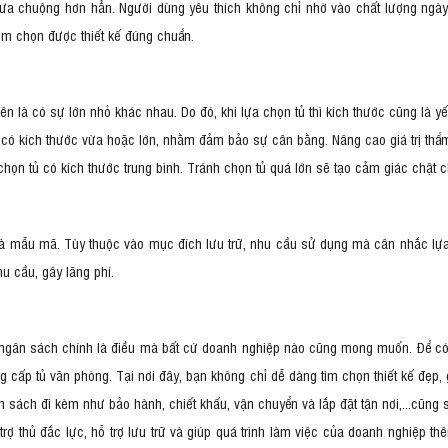
a chuộng hơn hẳn. Người dùng yêu thích không chỉ nhờ vào chất lượng ngà
tìm chọn được thiết kế đúng chuẩn.
 là có sự lớn nhỏ khác nhau. Do đó, khi lựa chọn tủ thì kích thước cũng là yếu
tủ có kích thước vừa hoặc lớn, nhằm đảm bảo sự cân bằng. Nâng cao giá trị th
họn tủ có kích thước trung bình. Tránh chọn tủ quá lớn sẽ tạo cảm giác chật chộ
 và mẫu mã. Tùy thuộc vào mục đích lưu trữ, nhu cầu sử dụng mà cân nhắc lựa
hu cầu, gây lãng phí.
ngân sách chính là điều mà bất cứ doanh nghiệp nào cũng mong muốn. Để có 
ng cấp tủ văn phòng. Tại nơi đây, bạn không chỉ dễ dàng tìm chọn thiết kế đẹ
nh sách đi kèm như bảo hành, chiết khấu, vận chuyển và lắp đặt tận nơi,...cũng 
 thủ đắc lực, hỗ trợ lưu trữ và giúp quá trình làm việc của doanh nghiệp thê