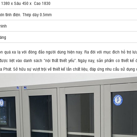
 1380 x Sâu 450 x Cao 1830
sơn tĩnh điện. Thép dày 0.5mm
hình
háng
 quá xa lạ với đông đảo người dùng hiện nay. Ra đời với mục đích hỗ trợ lưu 
ược liệt vào danh sách “nội thất thiết yếu”. Ngày nay, sản phẩm có thiết kế 
a Phát. Sở hữu sự vượt trội về thiết kế lẫn chất liệu, đáp ứng nhu cầu sử dụn