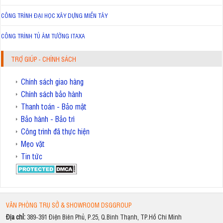
CÔNG TRÌNH ĐẠI HỌC XÂY DỰNG MIỀN TÂY
CÔNG TRÌNH TỦ ÂM TƯỜNG ITAXA
TRỢ GIÚP - CHÍNH SÁCH
Chính sách giao hàng
Chính sách bảo hành
Thanh toán - Bảo mật
Bảo hành - Bảo trì
Công trình đã thực hiện
Mẹo vặt
Tin tức
VĂN PHÒNG TRỤ SỞ & SHOWROOM DSGGROUP
Địa chỉ:
389-391 Điện Biên Phủ, P.25, Q.Bình Thạnh, TP.Hồ Chí Minh