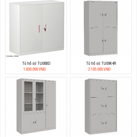
Tủ hồ sơ TU06BD
Tủ hồ sơ TU09K4R
1.830.000 VNĐ
2.195.000 VNĐ