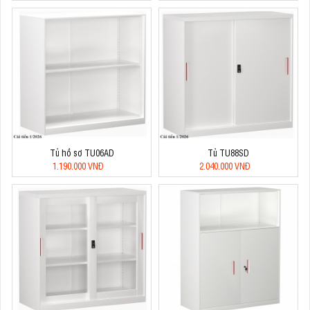
Tủ hồ sơ TU06AD
Tủ TU88SD
1.190.000 VNĐ
2.040.000 VNĐ