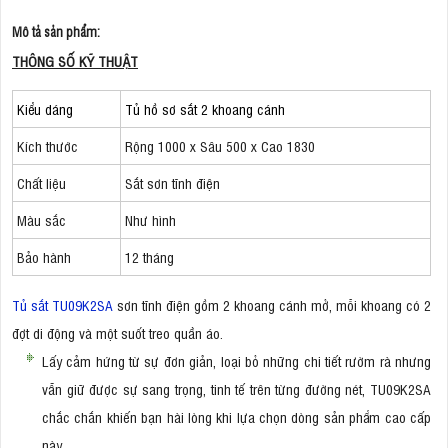
Mô tả sản phẩm:
THÔNG SỐ KỸ THUẬT
Kiểu dáng
Tủ hồ sơ sắt 2 khoang cánh
Kích thước
Rộng 1000 x Sâu 500 x Cao 1830
Chất liệu
Sắt sơn tĩnh điện
Màu sắc
Như hình
Bảo hành
12 tháng
Tủ sắt TU09K2SA
sơn tĩnh điện gồm 2 khoang cánh mở, mỗi khoang có 2
đợt di động và một suốt treo quần áo.
Lấy cảm hứng từ sự đơn giản, loại bỏ những chi tiết rườm rà nhưng
vẫn giữ được sự sang trọng, tinh tế trên từng đường nét, TU09K2SA
chắc chắn khiến bạn hài lòng khi lựa chọn dòng sản phẩm cao cấp
này.