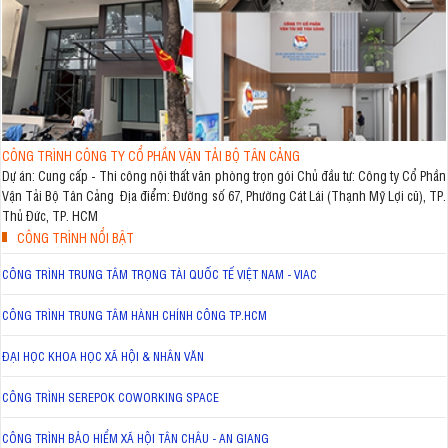
CÔNG TRÌNH CÔNG TY CỔ PHẦN VẬN TẢI BỘ TÂN CẢNG
Dự án: Cung cấp - Thi công nội thất văn phòng trọn gói Chủ đầu tư: Công ty Cổ Phần
Vận Tải Bộ Tân Cảng Địa điểm: Đường số 67, Phường Cát Lái (Thạnh Mỹ Lợi cũ), TP.
Thủ Đức, TP. HCM
CÔNG TRÌNH NỔI BẬT
CÔNG TRÌNH TRUNG TÂM TRỌNG TÀI QUỐC TẾ VIỆT NAM - VIAC
CÔNG TRÌNH TRUNG TÂM HÀNH CHÍNH CÔNG TP.HCM
ĐẠI HỌC KHOA HỌC XÃ HỘI & NHÂN VĂN
CÔNG TRÌNH SEREPOK COWORKING SPACE
CÔNG TRÌNH BẢO HIỂM XÃ HỘI TÂN CHÂU - AN GIANG