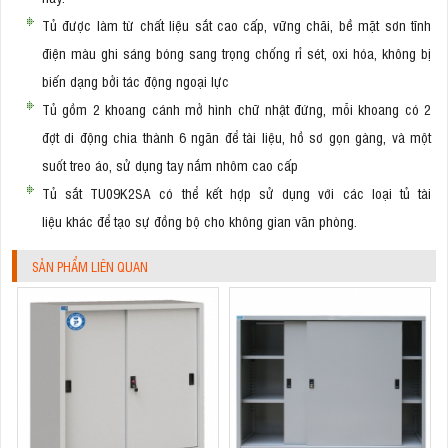
Tủ được làm từ chất liệu sắt cao cấp, vững chãi, bề mặt sơn tĩnh
điện màu ghi sáng bóng sang trọng chống rỉ sét, oxi hóa, không bị
biến dạng bởi tác động ngoại lực
Tủ gồm 2 khoang cánh mở hình chữ nhật đứng, mỗi khoang có 2
đợt di động chia thành 6 ngăn để tài liệu, hồ sơ gọn gàng, và một
suốt treo áo, sử dụng tay nắm nhôm cao cấp
Tủ sắt TU09K2SA có thể kết hợp sử dụng với các loại tủ tài
liệu khác để tạo sự đồng bộ cho không gian văn phòng.
SẢN PHẨM LIÊN QUAN