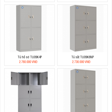
Tủ hồ sơ TU09K4P
Tủ sắt TU09K6NP
2.760.000 VNĐ
2.730.000 VNĐ