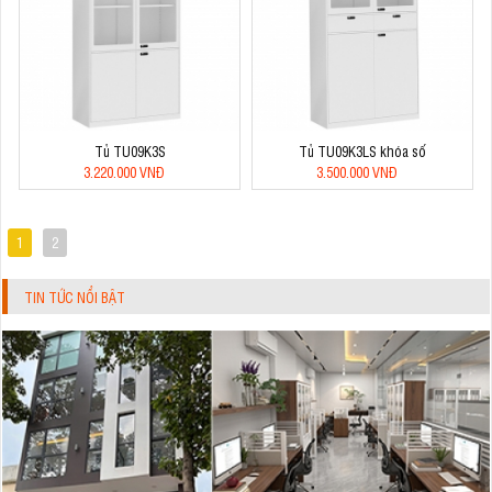
Tủ TU09K3S
Tủ TU09K3LS khóa số
3.220.000 VNĐ
3.500.000 VNĐ
1
2
TIN TỨC NỔI BẬT