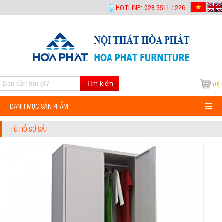
-->
HOTLINE: 028.3511.1226
Tìm kiếm
(0)
DANH MỤC SẢN PHẨM
TỦ HỒ SƠ SẮT