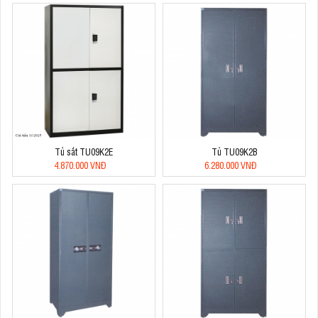
Tủ sắt TU09K2E
Tủ TU09K2B
4.870.000 VNĐ
6.280.000 VNĐ