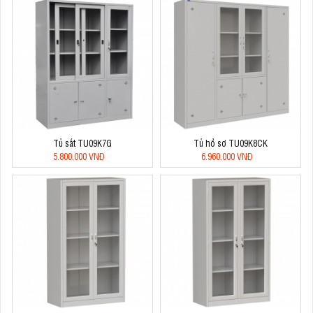
Tủ sắt TU09K7G
Tủ hồ sơ TU09K8CK
5.800.000 VNĐ
6.960.000 VNĐ