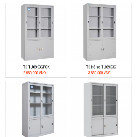
Tủ TU09K3GPCK
Tủ hồ sơ TU09K3G
2.950.000 VNĐ
3.850.000 VNĐ