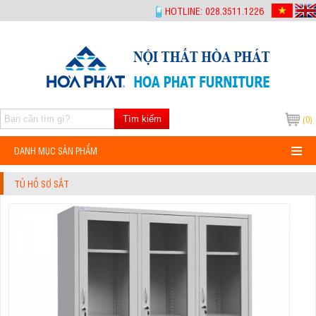
-->
HOTLINE: 028.3511.1226
Tìm kiếm
(0)
DANH MỤC SẢN PHẨM
TỦ HỒ SƠ SẮT