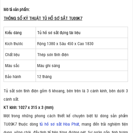
Mô tả sản phẩm:
THÔNG SỐ KỸ THUẬT TỦ HỒ SƠ SẮT TU09K7
Kiểu dáng
Tủ hồ sơ sắt đựng tài liệu
Kích thước
Rộng 1380 x Sâu 450 x Cao 1830
Chất liệu
Thép sơn tĩnh điện
Màu sắc
Màu ghi sáng
Bảo hành
12 tháng
Tủ sắt sơn tĩnh điện gồm 6 khoang, bên trên là 3 cánh kính, bên dưới 3
cánh sắt.
KT kính: 1027 x 315 x 3 (mm)
Một trong những phong cách thiết kế chuyên biệt từ dòng sản phẩm
TU09K7 thuộc dòng
tủ hồ sơ sắt Hòa Phát
, mang đến trải nghiệm tiện
dụng, vững chãi, đầy tinh tế trên từng đường nét. Sự ngăn nắp, tinh tươm