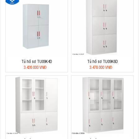
Tủ hồ sơ TU09K4D
Tủ hồ sơ TU09K6D
3.420.000 VNĐ
3.470.000 VNĐ