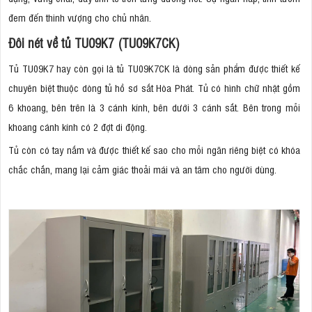
đem đến thinh vượng cho chủ nhân.
Đôi nét về tủ TU09K7 (TU09K7CK)
Tủ TU09K7 hay còn gọi là tủ TU09K7CK là dòng sản phẩm được thiết kế
chuyên biệt thuộc dòng tủ hồ sơ sắt Hòa Phát. Tủ có hình chữ nhật gồm
6 khoang, bên trên là 3 cánh kính, bên dưới 3 cánh sắt. Bên trong mỗi
khoang cánh kính có 2 đợt di động.
Tủ còn có tay nắm và được thiết kế sao cho mỗi ngăn riêng biệt có khóa
chắc chắn, mang lại cảm giác thoải mái và an tâm cho người dùng.