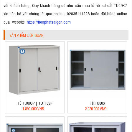
với khách hàng. Quý khách hàng có nhu cầu mua tủ hồ sơ sắt TU09K7
xin liên hệ với chúng tôi qua hotline: 02835111226 hoặc đặt hàng online
qua website:
https://hoaphatsaigon.com
SẢN PHẨM LIÊN QUAN
Tủ TU88SP | TU118SP
Tủ TU88S
1.890.000 VNĐ
2.020.000 VNĐ