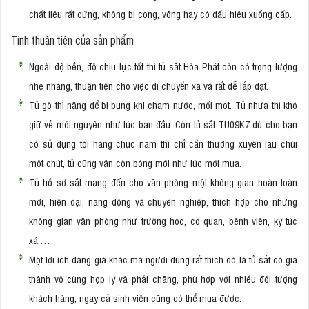
chất liệu rất cứng, không bị cong, võng hay có dấu hiệu xuống cấp.
Tính thuận tiện của sản phẩm
Ngoài độ bền, độ chịu lực tốt thì tủ sắt Hòa Phát còn có trọng lượng
nhẹ nhàng, thuận tiện cho việc di chuyển xa và rất dễ lắp đặt.
Tủ gỗ thì nặng dể bị bung khi chạm nước, mối mọt. Tủ nhựa thì khó
giữ vẻ mới nguyên như lúc ban đầu. Còn tủ sắt TU09K7 dù cho bạn
có sử dụng tới hàng chục năm thì chỉ cần thường xuyên lau chùi
một chút, tủ cũng vẫn còn bóng mới như lúc mới mua.
Tủ hồ sơ sắt mang đến cho văn phòng một không gian hoàn toàn
mới, hiện đại, năng động và chuyên nghiệp, thích hợp cho những
không gian văn phòng như trường học, cơ quan, bệnh viên, ký túc
xá,…
Một lợi ích đáng giá khác mà người dùng rất thích đó là tủ sắt có giá
thành vô cùng hợp lý và phải chăng, phù hợp với nhiều đối tượng
khách hàng, ngay cả sinh viên cũng có thể mua được.