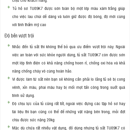
Tủ hồ sơ TU09K7 được sơn toàn bộ một lớp màu xám trắng giúp
cho việc lau chùi dễ dàng và luôn giữ được độ bóng, độ mới cùng
với tính thẩm mỹ cao
Độ bền vượt trội
Nhắc đến tủ sắt thì không thể bỏ qua ưu điểm vượt trội này. Ngoài
việc an toàn với sức khỏe người dùng, tủ sắt TU09K7 còn được sơn
một lớp tĩnh điện có khả năng chống hoen rỉ, chống oxi hóa và khả
năng chống cháy vô cùng hoàn hảo.
Vì được làm từ sắt nên bạn sẽ không cần phải lo lắng tủ sẽ bị cong
vênh, xỉn màu, phai màu hay bị mối mọt tấn công trong suốt quá
trình sử dụng.
Độ chịu lực của tủ cũng rất tốt, ngoài việc đựng các tập hồ sơ hay
tài liệu thì bạn cũng có thể để những vật nặng bên trong, mỗi đợt
chịu được sức nặng 20kg
Mặc dù chứa rất nhiều vật dụng, đồ dùng nhưng tủ sắt TU09K7 có