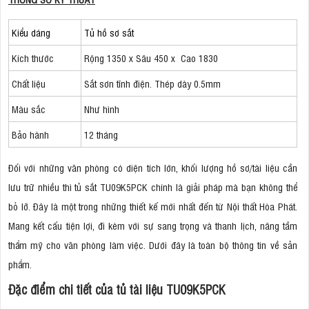
Kiểu dáng
Tủ hồ sơ sắt
Kích thước
Rộng 1350 x Sâu 450 x Cao 1830
Chất liệu
Sắt sơn tĩnh điện. Thép dày 0.5mm
Màu sắc
Như hình
Bảo hành
12 tháng
Đối với những văn phòng có diện tích lớn, khối lượng hồ sơ/tài liệu cần
lưu trữ nhiều thì tủ sắt TU09K5PCK chính là giải pháp mà bạn không thể
bỏ lỡ. Đây là một trong những thiết kế mới nhất đến từ Nội thất Hòa Phát.
Mang kết cấu tiện lợi, đi kèm với sự sang trọng và thanh lịch, nâng tầm
thẩm mỹ cho văn phòng làm việc. Dưới đây là toàn bộ thông tin về sản
phẩm.
Đặc điểm chi tiết của tủ tài liệu TU09K5PCK