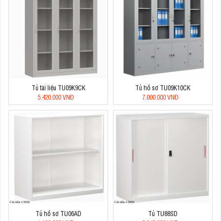
Tủ tài liệu TU09K9CK
Tủ hồ sơ TU09K10CK
5.420.000 VNĐ
7.000.000 VNĐ
Tủ hồ sơ TU06AD
Tủ TU88SD