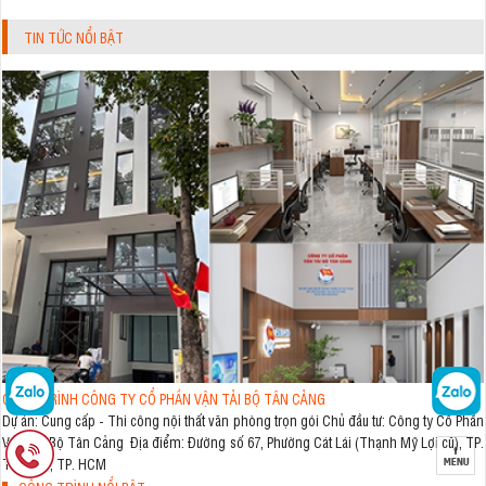
TIN TỨC NỔI BẬT
CÔNG TRÌNH CÔNG TY CỔ PHẦN VẬN TẢI BỘ TÂN CẢNG
Dự án: Cung cấp - Thi công nội thất văn phòng trọn gói Chủ đầu tư: Công ty Cổ Phần
Vận Tải Bộ Tân Cảng Địa điểm: Đường số 67, Phường Cát Lái (Thạnh Mỹ Lợi cũ), TP.
Thủ Đức, TP. HCM