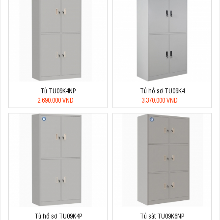
Tủ TU09K4NP
Tủ hồ sơ TU09K4
2.690.000 VNĐ
3.370.000 VNĐ
Tủ hồ sơ TU09K4P
Tủ sắt TU09K6NP