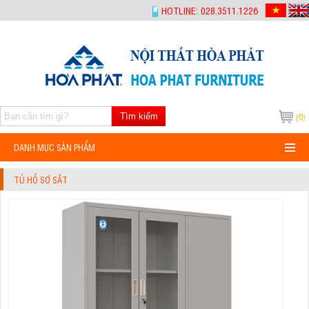
-->
HOTLINE: 028.3511.1226
Tìm kiếm
(0)
DANH MỤC SẢN PHẨM
TỦ HỒ SƠ SẮT