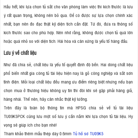
Hầu hết, khi lựa chọn tủ sắt cho văn phòng làm việc thì kích thước là lưu
ý rất quan trọng, không nên bỏ qua. Để có được sự lựa chọn chính xác
nhất, bạn nên đo đạc thật kỹ diện tích cần đặt. Từ đó, đưa ra thông số
kích thước sao cho phù hợp. Nên nhớ rằng, không được chọn tủ quá lớn
hoặc quá nhỏ so với diện tích. Hài hòa và cân xứng là yếu tố hàng đầu.
Lưu ý về chất liệu
Như đã chia sẻ, chất liệu là yếu tố quyết định độ bền. Hai dòng chất liệu
phổ biến nhất gia công tủ tài liệu hiện nay là gỗ công nghiệp và sắt sơn
tĩnh điện. Mỗi loại chất liệu đều mang ưu điểm riêng biệt nhưng nếu bạn
chọn mua ở thương hiệu không uy tín thì đôi khi sẽ gặp phải hàng giả,
hàng nhái. Thế nên, hãy cân nhắc thật kỹ lưỡng.
Trên đây là toàn bộ thông tin mà HPSG chia sẻ về tủ tài liệu
TU09K5PCK cũng lưu một số lưu ý cần nắm khi lựa chọn tủ tài liệu. Hy
vọng sẽ giúp ích cho bạn nhé!
Tham khảo thêm mẫu thép dày 0.6mm
Tủ hồ sơ TU09K5