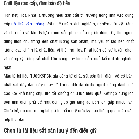
Chất liệu cao cấp, đảm bảo độ bền
Hơn hết, Hòa Phát là thương hiệu dẫn đầu thị trường trong lĩnh vực cung
cấp
nội thất văn phòng
. Với nhiều năm kinh nghiệm, nghiên cứu kỹ lưỡng
về nhu cầu và tâm lý lựa chọn sản phẩm của người dùng. Cụ thể người
dùng luôn chú trọng đến chất lượng sản phẩm, mà yếu tố tạo nên chất
lượng cao chính là chất liệu. Vì thế mà Hòa Phát luôn có sự tuyển chọn
vô cùng kỹ lưỡng về chất liệu cùng quy trình sản xuất kiểm định nghiêm
ngặt.
Mẫu tủ tài liệu TU09K5PCK gia công từ chất sắt sơn tĩnh điện. Về cơ bản,
chất sắt dày dặn này ngay từ khi ra đời đã được người dùng đánh giá
cao. Có khả năng chịu lực tốt, chống chịu lực hiệu quả. Kết hợp cùng lớp
sơn tĩnh điện phủ bề mặt còn giúp gia tăng độ bền lên gấp nhiều lần.
Chưa kể, nó còn mang lại giá trị thẩm mỹ cực kỳ cao thông qua màu sắc
hợp thời đại.
Chọn tủ tài liệu sắt cần lưu ý đến điều gì?