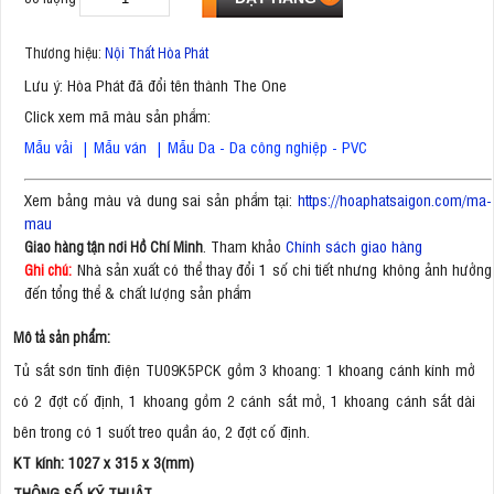
Thương hiệu:
Nội Thất Hòa Phát
Lưu ý: Hòa Phát đã đổi tên thành The One
Click xem mã màu sản phẩm:
Mẫu vải
|
Mẫu ván
|
Mẫu Da - Da công nghiệp - PVC
Xem bảng màu và dung sai sản phẩm tại:
https://hoaphatsaigon.com/ma-
mau
. Tham khảo
Chính sách giao hàng
Giao hàng tận nơi Hồ Chí Minh
Nhà sản xuất có thể thay đổi 1 số chi tiết nhưng không ảnh hưởng
Ghi chú:
đến tổng thể & chất lượng sản phẩm
Mô tả sản phẩm:
Tủ sắt sơn tĩnh điện TU09K5PCK gồm 3 khoang: 1 khoang cánh kính mở
có 2 đợt cố định, 1 khoang gồm 2 cánh sắt mở, 1 khoang cánh sắt dài
bên trong có 1 suốt treo quần áo, 2 đợt cố định.
KT kính: 1027 x 315 x 3(mm)
THÔNG SỐ KỸ THUẬT