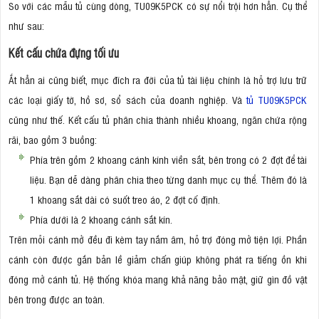
So với các mẫu tủ cùng dòng, TU09K5PCK có sự nổi trội hơn hẳn. Cụ thể
như sau:
Kết cấu chứa đựng tối ưu
Ắt hẳn ai cũng biết, mục đích ra đời của tủ tài liệu chính là hỗ trợ lưu trữ
các loại giấy tờ, hồ sơ, sổ sách của doanh nghiệp. Và
tủ TU09K5PCK
cũng như thế. Kết cấu tủ phân chia thành nhiều khoang, ngăn chứa rộng
rãi, bao gồm 3 buồng:
Phía trên gồm 2 khoang cánh kính viền sắt, bên trong có 2 đợt để tài
liệu. Bạn dễ dàng phân chia theo từng danh mục cụ thể. Thêm đó là
1 khoang sắt dài có suốt treo áo, 2 đợt cố định.
Phía dưới là 2 khoang cánh sắt kín.
Trên mỗi cánh mở đều đi kèm tay nắm âm, hỗ trợ đóng mở tiện lợi. Phần
cánh còn được gắn bản lề giảm chấn giúp không phát ra tiếng ồn khi
đóng mở cánh tủ. Hệ thống khóa mang khả năng bảo mật, giữ gìn đồ vật
bên trong được an toàn.