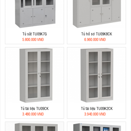
Tủ sắt TU09K7G
Tủ hồ sơ TU09K8CK
5.800.000 VNĐ
6.960.000 VNĐ
Tủ tài liệu TU09CK
Tủ tài liệu TU09K2CK
3.480.000 VNĐ
3.940.000 VNĐ