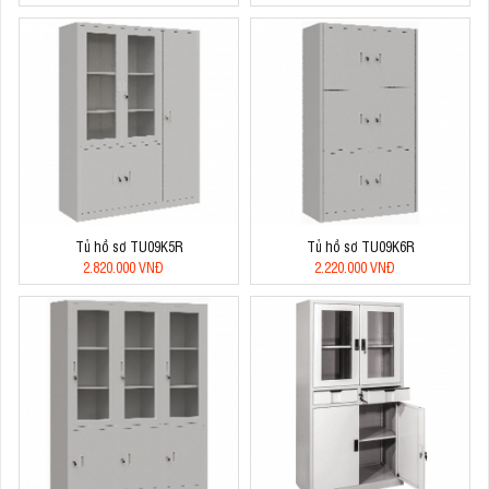
Tủ hồ sơ TU09K5R
Tủ hồ sơ TU09K6R
2.820.000 VNĐ
2.220.000 VNĐ