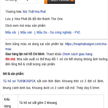
Thương hiệu:
Nội Thất Hòa Phát
Lưu ý: Hòa Phát đã đổi tên thành The One
Click xem mã màu sản phẩm:
Mẫu vải
|
Mẫu ván
|
Mẫu Da - Da công nghiệp - PVC
Xem bảng màu và dung sai sản phẩm tại:
https://hoaphatsaigon.com/ma-
mau
. Tham khảo
Chính sách giao hàng
Giao hàng tận nơi Hồ Chí Minh
Nhà sản xuất có thể thay đổi 1 số chi tiết nhưng không ảnh hưởng
Ghi chú:
đến tổng thể & chất lượng sản phẩm
Mô tả sản phẩm:
Tủ hồ sơ TU09K3GPCK
sắt sơn tĩnh điện: Khoang trên có 2 đợt cố định,
khung cánh kính lùa. Khoang dưới có 2 cánh sắt mở. Thép dày 0.5mm
Kiểu
Tủ hồ sơ sắt gồm 2 khoang
dáng