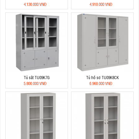
4.130.000 VNĐ
4.910.000 VNĐ
Tủ sắt TU09K7G
Tủ hồ sơ TU09K8CK
5.800.000 VNĐ
6.960.000 VNĐ