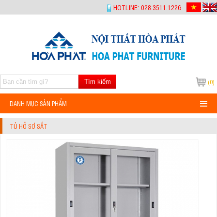
-->
HOTLINE: 028.3511.1226
Tìm kiếm
(0)
DANH MỤC SẢN PHẨM
TỦ HỒ SƠ SẮT