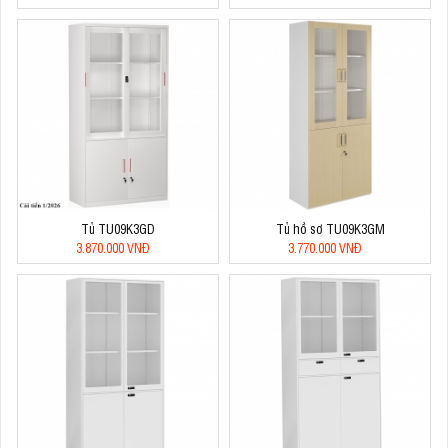
Tủ TU09K3GD
Tủ hồ sơ TU09K3GM
3.870.000 VNĐ
3.770.000 VNĐ