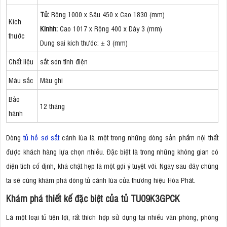
Tủ:
Rộng 1000 x Sâu 450 x Cao 1830 (mm)
Kích
Kínhh:
Cao 1017 x Rộng 400 x Dày 3 (mm)
thước
Dung sai kích thước: ± 3 (mm)
Chất liệu
sắt sơn tĩnh điện
Màu sắc
Màu ghi
Bảo
12 tháng
hành
Dòng
tủ hồ sơ sắt
cánh lùa là một trong những dòng sản phẩm nội thất
được khách hàng lựa chọn nhiều. Đặc biệt là trong những không gian có
diện tích cố định, khá chật hẹp là một gợi ý tuyệt vời. Ngay sau đây chúng
ta sẽ cùng khám phá dòng tủ cánh lùa của thương hiệu Hòa Phát.
Khám phá thiết kế đặc biệt của tủ TU09K3GPCK
Là một loại tủ tiện lợi, rất thích hợp sử dụng tại nhiều văn phòng, phòng