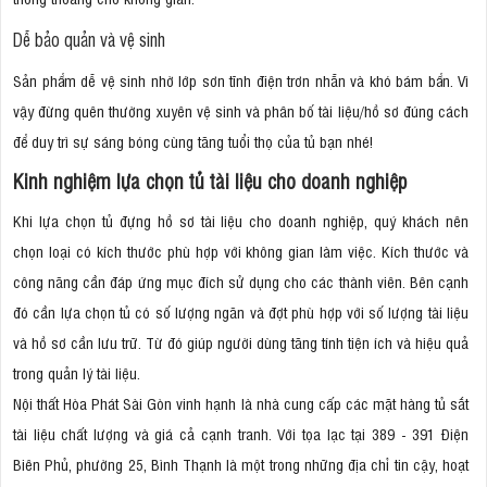
Dễ bảo quản và vệ sinh
Sản phẩm dễ vệ sinh nhờ lớp sơn tĩnh điện trơn nhẵn và khó bám bẩn. Vì
vậy đừng quên thường xuyên vệ sinh và phân bố tài liệu/hồ sơ đúng cách
để duy trì sự sáng bóng cùng tăng tuổi thọ của tủ bạn nhé!
Kinh nghiệm lựa chọn tủ tài liệu cho doanh nghiệp
Khi lựa chọn tủ đựng hồ sơ tài liệu cho doanh nghiệp, quý khách nên
chọn loại có kích thước phù hợp với không gian làm việc. Kích thước và
công năng cần đáp ứng mục đích sử dụng cho các thành viên. Bên cạnh
đó cần lựa chọn tủ có số lượng ngăn và đợt phù hợp với số lượng tài liệu
và hồ sơ cần lưu trữ. Từ đó giúp người dùng tăng tính tiện ích và hiệu quả
trong quản lý tài liệu.
Nội thất Hòa Phát Sài Gòn vinh hạnh là nhà cung cấp các mặt hàng tủ sắt
tài liệu chất lượng và giá cả cạnh tranh. Với tọa lạc tại 389 - 391 Điện
Biên Phủ, phường 25, Bình Thạnh là một trong những địa chỉ tin cậy, hoạt