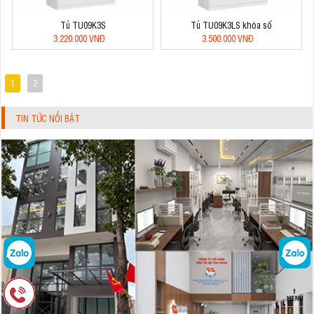
Tủ TU09K3S
Tủ TU09K3LS khóa số
3.220.000 VNĐ
3.500.000 VNĐ
1
2
TIN TỨC NỔI BẬT