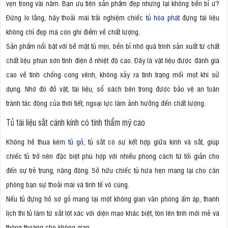
vẹn trong vài năm. Bạn ưu tiên sản phẩm đẹp nhưng lại không bền bỉ ư?
Đừng lo lắng, hãy thoải mái trải nghiệm chiếc
tủ hòa phát
đựng tài liệu
không chỉ đẹp mà còn ghi điểm về chất lượng.
Sản phẩm nổi bật với bề mặt tủ mịn, bền bỉ nhờ quá trình sản xuất từ chất
chất liệu phun sơn tĩnh điện ở nhiệt độ cao. Đây là vật liệu được đánh giá
cao về tính chống cong vênh, không xảy ra tình trạng mối mọt khi sử
dụng. Nhờ đó đồ vật, tài liệu, sổ sách bên trong được bảo vệ an toàn
tránh tác động của thời tiết, ngoại lực làm ảnh hưởng đến chất lượng.
Tủ tài liệu sắt cánh kính có tính thẩm mỹ cao
Không hề thua kém
tủ gỗ
, tủ sắt có sự kết hợp giữa kính và sắt, giúp
chiếc tủ trở nên đặc biệt phù hợp với nhiều phong cách từ tối giản cho
đến sự trẻ trung, năng động. Sở hữu chiếc tủ hứa hẹn mang lại cho căn
phòng bạn sự thoải mái và tinh tế vô cùng.
Nếu tủ đựng hồ sơ gỗ mang lại một không gian văn phòng ấm áp, thanh
lịch thì tủ làm từ sắt lột xác với diện mạo khác biệt, tôn lên tính mới mẻ và
thông thoáng cho không gian.