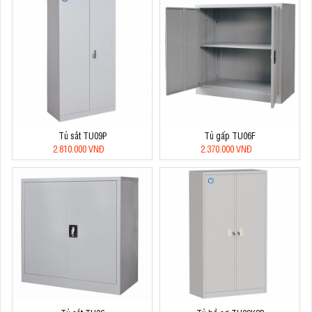
Tủ sắt TU09P
Tủ gấp TU06F
2.810.000 VNĐ
2.370.000 VNĐ