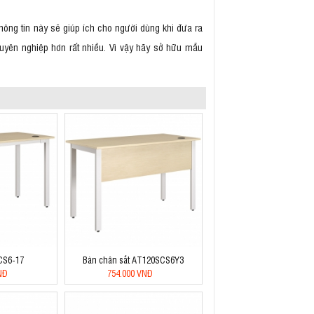
hông tin này sẽ giúp ích cho người dùng khi đưa ra
chuyên nghiệp hơn rất nhiều. Vì vậy hãy sở hữu mẫu
CS6-17
Bàn chân sắt AT120SCS6Y3
NĐ
754.000 VNĐ