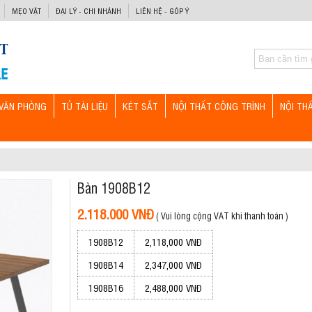
MẸO VẶT
ĐẠI LÝ - CHI NHÁNH
LIÊN HỆ - GÓP Ý
VĂN PHÒNG
TỦ TÀI LIỆU
KÉT SẮT
NỘI THẤT CÔNG TRÌNH
NỘI TH
Bàn 1908B12
2.118.000 VNĐ
( Vui lòng cộng VAT khi thanh toán )
1908B12
2,118,000 VNĐ
1908B14
2,347,000 VNĐ
1908B16
2,488,000 VNĐ