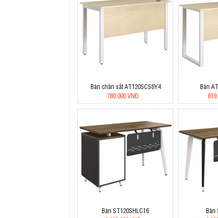
Bàn chân sắt AT120SCS6Y4
Bàn A
780.000 VNĐ
819
Bàn ST120SHLC16
Bàn