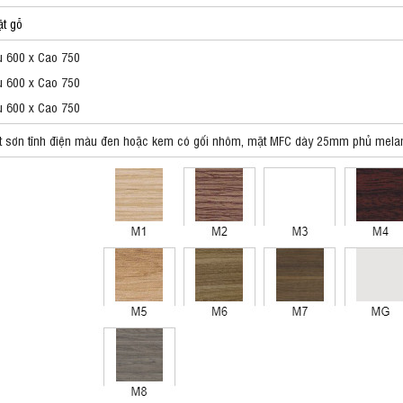
ặt gỗ
 600 x Cao 750
 600 x Cao 750
u 600 x Cao 750
ắt sơn tĩnh điện màu đen hoặc kem có gối nhôm, mặt MFC dày 25mm phủ mela