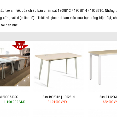
cấu tạo chi tiết của chiếc bàn chân sắt 1908B12 / 1908B14 / 1908B16. Những t
 xứng với diện tích đặt. Thiết kế giúp nơi làm việc của bạn trông hiện đại, 
 tôi bạn nhé!
30%
R120SC7-DSG
Bàn 1902B12 | 1902B14
Bàn AT120S
1.100.000 VNĐ
Đ
2.194.000 VNĐ
682.000 V