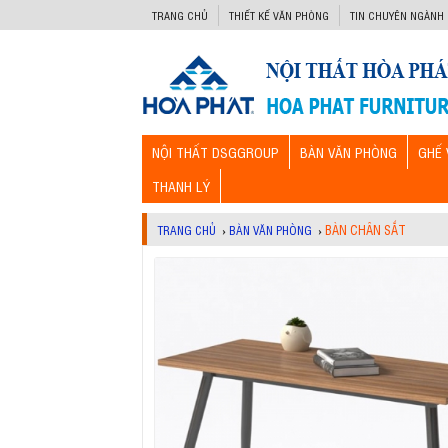
-->
TRANG CHỦ
THIẾT KẾ VĂN PHÒNG
TIN CHUYÊN NGÀNH
NỘI THẤT DSGGROUP
BÀN VĂN PHÒNG
GHẾ 
THANH LÝ
BÀN CHÂN SẮT
TRANG CHỦ
›
BÀN VĂN PHÒNG
›