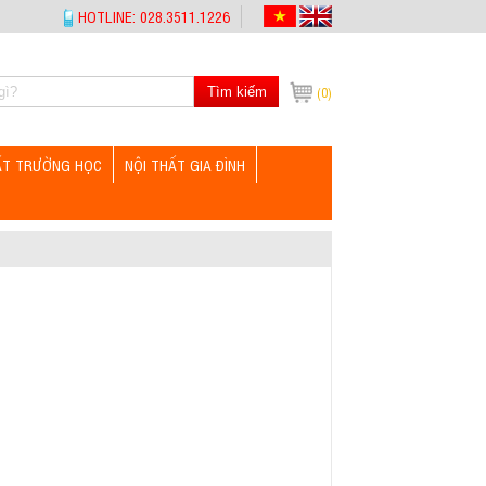
HOTLINE: 028.3511.1226
Tìm kiếm
(0)
ẤT TRƯỜNG HỌC
NỘI THẤT GIA ĐÌNH