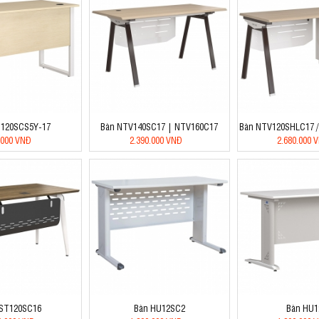
T120SCS5Y-17
Bàn NTV140SC17 | NTV160C17
Bàn NTV120SHLC17 
.000 VNĐ
2.390.000 VNĐ
2.680.000 
 ST120SC16
Bàn HU12SC2
Bàn HU1