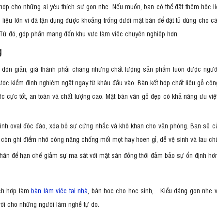
 hợp cho những ai yêu thích sự gọn nhẹ. Nếu muốn, bạn có thể đặt thêm hộc 
liệu lớn vì đã tận dụng được khoảng trống dưới mặt bàn để đặt tủ dùng cho 
 Từ đó, góp phần mang đến khu vực làm việc chuyên nghiệp hơn.
ng
 đơn giản, giá thành phải chăng nhưng chất lượng sản phẩm luôn được ngư
ược kiểm định nghiêm ngặt ngay từ khâu đầu vào. Bàn kết hợp chất liệu gỗ côn
lực cực tốt, an toàn và chất lượng cao. Mặt bàn vân gỗ đẹp có khả năng ưu 
nh oval độc đáo, xóa bỏ sự cứng nhắc và khô khan cho văn phòng. Bạn sẽ cả
n còn ghi điểm nhờ công năng chống mối mọt hay hoen gỉ, dễ vệ sinh và lau ch
chân để hạn chế giảm sự ma sát với mặt sàn đồng thời đảm bảo sự ổn định hơn
ích hợp làm
bàn làm việc tại nhà
, bàn học cho học sinh,... Kiểu dáng gọn nhẹ v
vời cho những người làm nghề tự do.