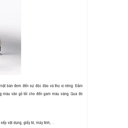
 mặt bàn đem đến sự độc đáo và thú vị riêng. Đảm
ng màu vân gỗ tối cho đến gam màu sáng. Qua đó
xếp vật dụng, giấy tờ, máy tính,…