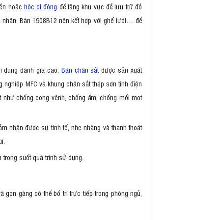
liền hoặc
hộc di động
để tăng khu vực để lưu trữ đồ
cá nhân. Bàn 1908B12 nên kết hợp với ghế lưới… để
ời dùng đánh giá cao.
Bàn chân sắt
được sản xuất
g nghiệp MFC và khung chân sắt thép sơn tĩnh điện
việt như chống cong vênh, chống ẩm, chống mối mọt
m nhận được sự tinh tế, nhẹ nhàng và thanh thoát
ùi.
 trong suốt quá trình sử dụng.
à gọn gàng có thể bố trí trực tiếp trong phòng ngủ,