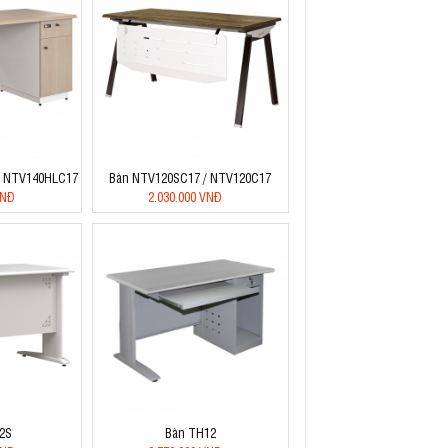
/ NTV140HLC17
Bàn NTV120SC17 / NTV120C17
VNĐ
2.030.000 VNĐ
2S
Bàn TH12