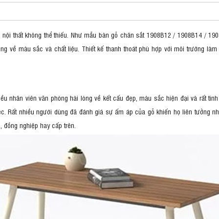
 nội thất không thể thiếu. Như mẫu bàn gỗ chân sắt 1908B12 / 1908B14 / 19
ng về màu sắc và chất liệu. Thiết kế thanh thoát phù hợp với môi trường làm 
iều nhân viên văn phòng hài lòng về kết cấu đẹp, màu sắc hiện đại và rất t
ệc. Rất nhiều người dùng đã đánh giá sự ấm áp của gỗ khiến họ liên tưởng nh
, đồng nghiệp hay cấp trên.