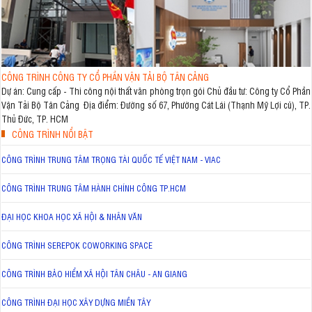
CÔNG TRÌNH CÔNG TY CỔ PHẦN VẬN TẢI BỘ TÂN CẢNG
Dự án: Cung cấp - Thi công nội thất văn phòng trọn gói Chủ đầu tư: Công ty Cổ Phần
Vận Tải Bộ Tân Cảng Địa điểm: Đường số 67, Phường Cát Lái (Thạnh Mỹ Lợi cũ), TP.
Thủ Đức, TP. HCM
CÔNG TRÌNH NỔI BẬT
CÔNG TRÌNH TRUNG TÂM TRỌNG TÀI QUỐC TẾ VIỆT NAM - VIAC
CÔNG TRÌNH TRUNG TÂM HÀNH CHÍNH CÔNG TP.HCM
ĐẠI HỌC KHOA HỌC XÃ HỘI & NHÂN VĂN
CÔNG TRÌNH SEREPOK COWORKING SPACE
CÔNG TRÌNH BẢO HIỂM XÃ HỘI TÂN CHÂU - AN GIANG
CÔNG TRÌNH ĐẠI HỌC XÂY DỰNG MIỀN TÂY