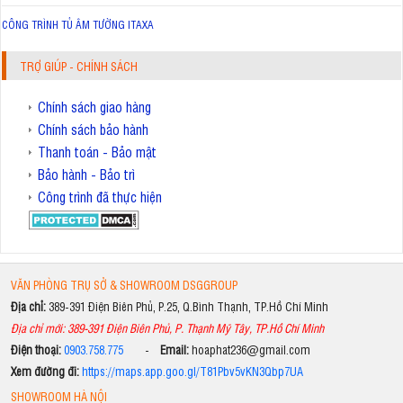
CÔNG TRÌNH TỦ ÂM TƯỜNG ITAXA
TRỢ GIÚP - CHÍNH SÁCH
Chính sách giao hàng
Chính sách bảo hành
Thanh toán - Bảo mật
Bảo hành - Bảo trì
Công trình đã thực hiện
VĂN PHÒNG TRỤ SỞ & SHOWROOM DSGGROUP
Địa chỉ:
389-391 Điện Biên Phủ, P.25, Q.Bình Thạnh, TP.Hồ Chí Minh
Địa chỉ mới: 389-391 Điện Biên Phủ, P. Thạnh Mỹ Tây, TP.Hồ Chí Minh
Điện thoại:
0903.758.775
-
Email:
hoaphat236@gmail.com
Xem đường đi:
https://maps.app.goo.gl/T81Pbv5vKN3Qbp7UA
SHOWROOM HÀ NỘI