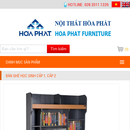
-->
HOTLINE: 028.3511.1226
Tìm kiếm
(0)
DANH MỤC SẢN PHẨM
BÀN GHẾ HỌC SINH CẤP 1, CẤP 2