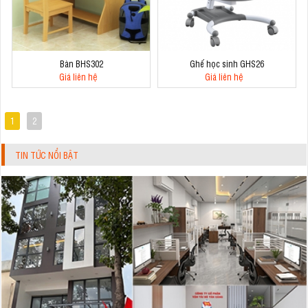
Bàn BHS302
Ghế học sinh GHS26
Giá liên hệ
Giá liên hệ
1
2
TIN TỨC NỔI BẬT