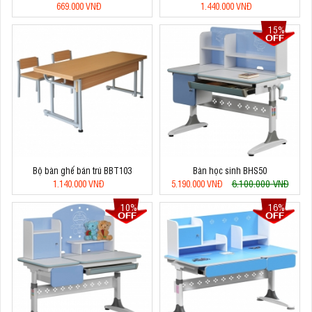
669.000 VNĐ
1.440.000 VNĐ
15%
Bộ bàn ghế bán trú BBT103
Bàn học sinh BHS50
6.100.000 VNĐ
1.140.000 VNĐ
5.190.000 VNĐ
10%
16%