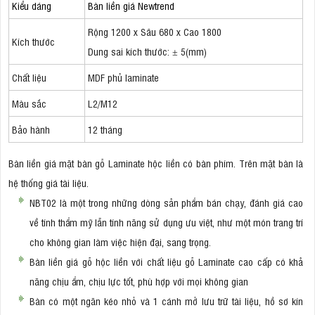
Kiểu dáng
Bàn liền giá Newtrend
Rộng 1200 x Sâu 680 x Cao 1800
Kích thước
Dung sai kích thước: ± 5(mm)
Chất liệu
MDF phủ laminate
Màu sắc
L2/M12
Bảo hành
12 tháng
Bàn liền giá mặt bàn gỗ Laminate hộc liền có bàn phím. Trên mặt bàn là
hệ thống giá tài liệu.
NBT02 là một trong những dòng sản phẩm bán chạy, đánh giá cao
về tính thẩm mỹ lẫn tính năng sử dụng ưu việt, như một món trang trí
cho không gian làm việc hiện đại, sang trọng.
Bàn liền giá gỗ hộc liền với chất liệu gỗ Laminate cao cấp có khả
năng chịu ẩm, chịu lực tốt, phù hợp với mọi không gian
Bàn có một ngăn kéo nhỏ và 1 cánh mở lưu trữ tài liệu, hồ sơ kín