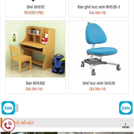
Ghế GHS52
Bàn ghế học sinh BHS28-3
924.000 VNĐ
Giá liên hệ
Bàn BHS302
Ghế học sinh GHS26
Giá liên hệ
Giá liên hệ
1
2
TIN TỨC NỔI BẬT