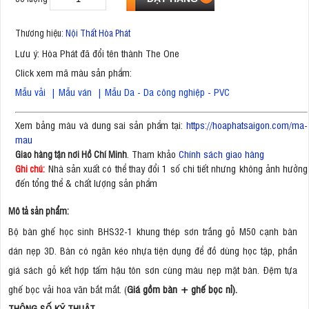
Thương hiệu:
Nội Thất Hòa Phát
Lưu ý: Hòa Phát đã đổi tên thành The One
Click xem mã màu sản phẩm:
Mẫu vải
|
Mẫu ván
|
Mẫu Da - Da công nghiệp - PVC
Xem bảng màu và dung sai sản phẩm tại:
https://hoaphatsaigon.com/ma-
mau
. Tham khảo
Chính sách giao hàng
Giao hàng tận nơi Hồ Chí Minh
Nhà sản xuất có thể thay đổi 1 số chi tiết nhưng không ảnh hưởng
Ghi chú:
đến tổng thể & chất lượng sản phẩm
Mô tả sản phẩm:
Bộ bàn ghế học sinh BHS32-1 khung thép sơn trắng gỗ M50 cạnh bàn
dán nẹp 3D. Bàn có ngăn kéo nhựa tiện dụng để đồ dùng học tập, phần
giá sách gỗ kết hợp tấm hậu tôn sơn cùng màu nẹp mặt bàn. Đệm tựa
ghế bọc vải hoa văn bắt mắt. (
Giá gồm bàn + ghế bọc nỉ).
THÔNG SỐ KỸ THUẬT