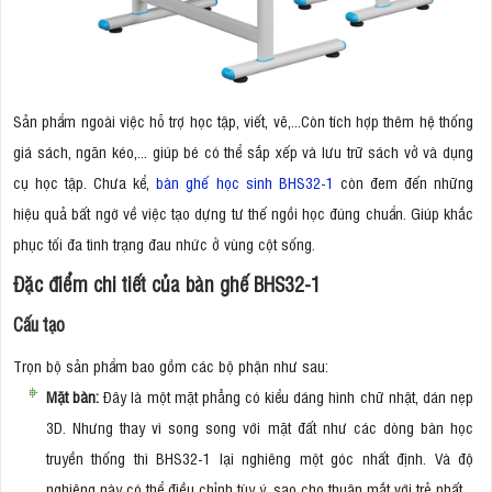
Sản phẩm ngoài việc hỗ trợ học tập, viết, vẽ,...Còn tích hợp thêm hệ thống
giá sách, ngăn kéo,... giúp bé có thể sắp xếp và lưu trữ sách vở và dụng
cụ học tập. Chưa kể,
bàn ghế học sinh BHS32-1
còn đem đến những
hiệu quả bất ngờ về việc tạo dựng tư thế ngồi học đúng chuẩn. Giúp khắc
phục tối đa tình trạng đau nhức ở vùng cột sống.
Đặc điểm chi tiết của bàn ghế BHS32-1
Cấu tạo
Trọn bộ sản phẩm bao gồm các bộ phận như sau:
Mặt bàn:
Đây là một mặt phẳng có kiểu dáng hình chữ nhật, dán nẹp
3D. Nhưng thay vì song song với mặt đất như các dòng bàn học
truyền thống thì BHS32-1 lại nghiêng một góc nhất định. Và độ
nghiêng này có thể điều chỉnh tùy ý, sao cho thuận mắt với trẻ nhất.