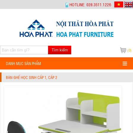
-->
HOTLINE: 028.3511.1226
Tìm kiếm
(0)
DANH MỤC SẢN PHẨM
BÀN GHẾ HỌC SINH CẤP 1, CẤP 2