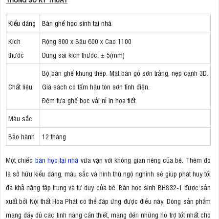
Kiểu dáng
Bàn ghế học sinh tại nhà
Kích
Rộng 800 x Sâu 600 x Cao 1100
thước
Dung sai kích thước: ± 5(mm)
Bộ bàn ghế khung thép. Mặt bàn gỗ sơn trắng, nẹp cạnh 3D.
Chất liệu
Giá sách có tấm hậu tôn sơn tĩnh điện.
Đệm tựa ghế bọc vải nỉ in họa tiết.
Màu sắc
Bảo hành
12 tháng
Một chiếc
bàn học tại nhà
vừa vặn với không gian riêng của bé. Thêm đó
là sở hữu kiểu dáng, màu sắc và hình thù ngộ nghĩnh sẽ giúp phát huy tối
đa khả năng tập trung và tư duy của bé. Bàn học sinh BHS32-1 được sản
xuất bởi Nội thất Hòa Phát có thể đáp ứng được điều này. Dòng sản phẩm
mang đầy đủ các tính năng cần thiết, mang đến những hỗ trợ tốt nhất cho