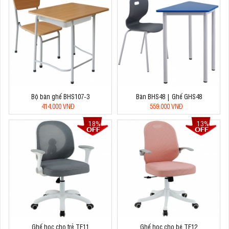
Bộ bàn ghế BHS107-3
Bàn BHS48 | Ghế GHS48
414.000 VNĐ
559.000 VNĐ
18%
13%
Ghế học cho trẻ TE11
Ghế học cho bé TE12