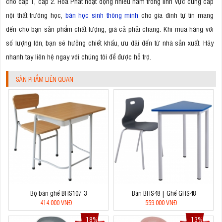
cho cấp 1, cấp 2. Hòa Phát hoạt động nhiều năm trong lĩnh vực cung cấp
nội thất trường học,
bàn học sinh thông minh
cho gia đình tự tin mang
đến cho bạn sản phẩm chất lượng, giá cả phải chăng. Khi mua hàng với
số lượng lớn, bạn sẽ hưởng chiết khấu, ưu đãi đến từ nhà sản xuất. Hãy
nhanh tay liên hệ ngay với chúng tôi để được hỗ trợ.
SẢN PHẨM LIÊN QUAN
Bộ bàn ghế BHS107-3
Bàn BHS48 | Ghế GHS48
414.000 VNĐ
559.000 VNĐ
18%
13%