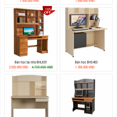
1.950.000 VNĐ
1.690.000 VNĐ
16%
Bàn học tại nhà BHLK01
Bàn học BHS403
4.720.000 VNĐ
3.950.000 VNĐ
1.456.000 VNĐ