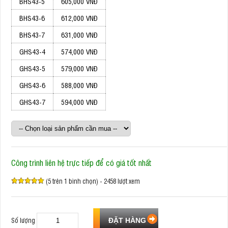
BHS43-5
605,000 VNĐ
BHS43-6
612,000 VNĐ
BHS43-7
631,000 VNĐ
GHS43-4
574,000 VNĐ
GHS43-5
579,000 VNĐ
GHS43-6
588,000 VNĐ
GHS43-7
594,000 VNĐ
Công trình liên hệ trực tiếp để có giá tốt nhất
(5 trên 1 bình chọn) - 2458 lượt xem
Số lượng