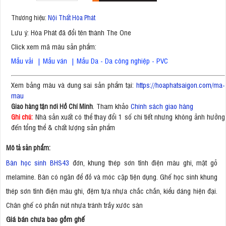
Thương hiệu:
Nội Thất Hòa Phát
Lưu ý: Hòa Phát đã đổi tên thành The One
Click xem mã màu sản phẩm:
Mẫu vải
|
Mẫu ván
|
Mẫu Da - Da công nghiệp - PVC
Xem bảng màu và dung sai sản phẩm tại:
https://hoaphatsaigon.com/ma-
mau
. Tham khảo
Chính sách giao hàng
Giao hàng tận nơi Hồ Chí Minh
Nhà sản xuất có thể thay đổi 1 số chi tiết nhưng không ảnh hưởng
Ghi chú:
đến tổng thể & chất lượng sản phẩm
Mô tả sản phẩm:
Bàn học sinh BHS43
đơn, khung thép sơn tĩnh điện màu ghi, mặt gỗ
melamine. Bàn có ngăn để đồ và móc cặp tiện dụng. Ghế học sinh khung
thép sơn tĩnh điện màu ghi, đệm tựa nhựa chắc chắn, kiểu dáng hiện đại.
Chân ghế có phần nút nhựa tránh trầy xước sàn
Giá bán chưa bao gồm ghế