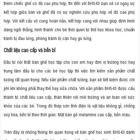
thêm chiếc ghế có độ cao phù hợp, thì đến với BHS43 bạn sẽ có ngay sự
kết hợp giữa bàn và ghế đã có sự nghiên cứu phù hợp về độ cao phù
hợp. Với kết cấu vô cùng hoàn hảo, kết hợp cùng với nhau giúp định hình
dáng ngồi thẳng, hình thành cho bé thói quen tư thế học khoa học, chuẩn
tránh bị đau lưng, phòng tránh bị cận hay gù lưng.
Chất liệu cao cấp và bền bỉ
Đầu tư nội thất bàn ghế học tập cho con em hay đơn vị trường học hay
trung tâm đầu tư cho các bé học tập thì việc tìm kiếm sản phẩm chất
lượng rất quan trọng. Nếu sản phẩm chất lượng, bạn sẽ tiết kiệm được chi
phí khi không phải thay thế hay sửa chữa. Với sản phẩm BHS43 được cấu
thành từ chất liệu cao cấp, thân thiện với môi trường và an toàn với sức
khỏe của các bé. Trong đó thép sơn tĩnh điện là vật liệu không gỉ, chống
oxy hóa, bền bỉ theo thời gian. Mặt bàn gỗ melamine cao cấp, bền màu.
Trên đây là những thông tin quan trọng về bàn ghế học sinh BHS43 dành