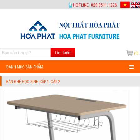
-->
HOTLINE: 028.3511.1226
Tìm kiếm
(0)
DANH MỤC SẢN PHẨM
BÀN GHẾ HỌC SINH CẤP 1, CẤP 2