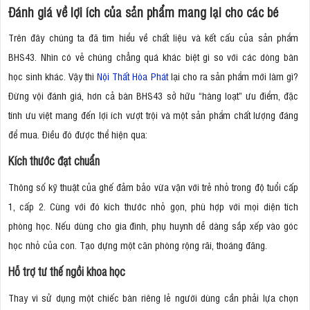
Đánh giá về lợi ích của sản phẩm mang lại cho các bé
Trên đây chúng ta đã tìm hiểu về chất liệu và kết cấu của sản phẩm
BHS43. Nhìn có vẻ chúng chẳng quá khác biệt gì so với các dòng bàn
học sinh khác. Vậy thì
Nội Thất Hòa Phát
lại cho ra sản phẩm mới làm gì?
Đừng vội đánh giá, hơn cả bàn BHS43 sở hữu “hàng loạt” ưu điểm, đặc
tính ưu việt mang đến lợi ích vượt trội và một sản phẩm chất lượng đáng
để mua. Điều đó được thể hiện qua:
Kích thước đạt chuẩn
Thông số kỹ thuật của ghế đảm bảo vừa vặn với trẻ nhỏ trong độ tuổi cấp
1, cấp 2. Cùng với đó kích thước nhỏ gọn, phù hợp với mọi diện tích
phòng học. Nếu dùng cho gia đình, phụ huynh dễ dàng sắp xếp vào góc
học nhỏ của con. Tạo dựng một căn phòng rộng rãi, thoáng đãng.
Hỗ trợ tư thế ngồi khoa học
Thay vì sử dụng một chiếc bàn riêng lẻ người dùng cần phải lựa chọn