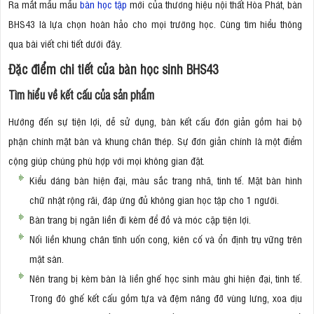
Ra mắt mẫu mẫu
bàn học tập
mới của thương hiệu nội thất Hòa Phát, bàn
BHS43 là lựa chọn hoàn hảo cho mọi trường học. Cùng tìm hiểu thông
qua bài viết chi tiết dưới đây.
Đặc điểm chi tiết của bàn học sinh BHS43
Tìm hiểu về kết cấu của sản phẩm
Hướng đến sự tiện lợi, dễ sử dụng, bàn kết cấu đơn giản gồm hai bộ
phận chính mặt bàn và khung chân thép. Sự đơn giản chính là một điểm
cộng giúp chúng phù hợp với mọi không gian đặt.
Kiểu dáng bàn hiện đại, màu sắc trang nhã, tinh tế. Mặt bàn hình
chữ nhật rộng rãi, đáp ứng đủ không gian học tập cho 1 người.
Bàn trang bị ngăn liền đi kèm để đồ và móc cặp tiện lợi.
Nối liền khung chân tĩnh uốn cong, kiên cố và ổn định trụ vững trên
mặt sàn.
Nên trang bị kèm bàn là liền ghế học sinh màu ghi hiện đại, tinh tế.
Trong đó ghế kết cấu gồm tựa và đệm nâng đỡ vùng lưng, xoa dịu