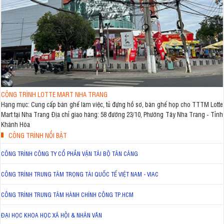
CÔNG TRÌNH LOTTE MART NHA TRANG
Hạng mục: Cung cấp bàn ghế làm việc, tủ đựng hồ sơ, bàn ghế họp cho TTTM Lotte
Mart tại Nha Trang Địa chỉ giao hàng: 58 đường 23/10, Phường Tây Nha Trang - Tỉnh
Khánh Hòa
CÔNG TRÌNH NỔI BẬT
CÔNG TRÌNH CÔNG TY CỔ PHẦN VẬN TẢI BỘ TÂN CẢNG
CÔNG TRÌNH TRUNG TÂM TRỌNG TÀI QUỐC TẾ VIỆT NAM - VIAC
CÔNG TRÌNH TRUNG TÂM HÀNH CHÍNH CÔNG TP.HCM
ĐẠI HỌC KHOA HỌC XÃ HỘI & NHÂN VĂN