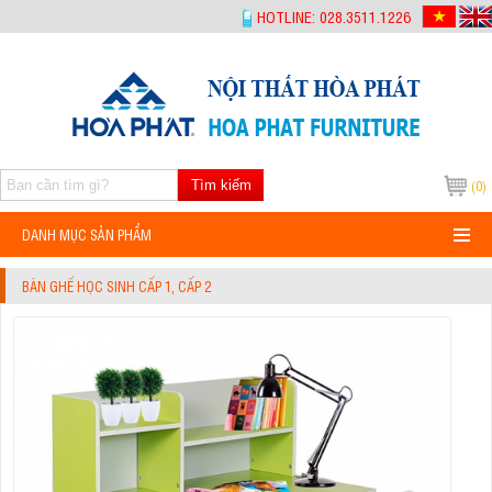
-->
HOTLINE: 028.3511.1226
Tìm kiếm
(0)
DANH MỤC SẢN PHẨM
BÀN GHẾ HỌC SINH CẤP 1, CẤP 2