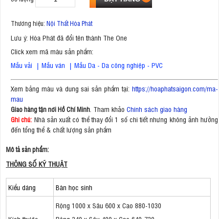
Thương hiệu:
Nội Thất Hòa Phát
Lưu ý: Hòa Phát đã đổi tên thành The One
Click xem mã màu sản phẩm:
Mẫu vải
|
Mẫu ván
|
Mẫu Da - Da công nghiệp - PVC
Xem bảng màu và dung sai sản phẩm tại:
https://hoaphatsaigon.com/ma-
mau
. Tham khảo
Chính sách giao hàng
Giao hàng tận nơi Hồ Chí Minh
Nhà sản xuất có thể thay đổi 1 số chi tiết nhưng không ảnh hưởng
Ghi chú:
đến tổng thể & chất lượng sản phẩm
Mô tả sản phẩm:
THÔNG SỐ KỸ THUẬT
Kiểu dáng
Bàn học sinh
Rộng 1000 x Sâu 600 x Cao 880-1030
Kích thước
Rộng 340 x Sâu 400 x Cao 640-730