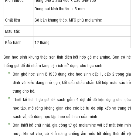
Dung sai kích thước: ± 5 mm
Chất liệu
Bộ bàn khung thép. MFC phủ melamine
Màu sắc
Bảo hành
12 tháng
Bàn học sinh khung thép sơn tĩnh điện kết hợp gỗ melamine. Bàn có hệ
thống giá để đồ nhằm tăng tiện ích sử dụng cho học sinh.
Bàn ghế học sinh BHS30 dùng cho học sinh cấp 1, cấp 2 trong gia
đình với kiểu dáng nhỏ gọn, kết cấu chắc chắn kết hợp màu sắc trẻ
trung cho bé.
Thiết kế tích hợp giá để sách gồm 4 đợt để đồ tiện dụng cho góc
học tập, mở rộng không gian cho các bé tự do sắp xếp và trang trí
sách vở, đồ dùng học tập theo sở thích của mình.
Bàn thiết kế chữ nhật, gia công từ gỗ melamine với bề mặt trơn mịn
mượt khi sờ vào, có khả năng chống ẩm mốc tốt đồng thời dễ vệ