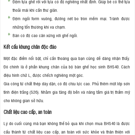
Đệm tựa ghế rời với tựa có độ nghiêng nhất định. Giúp bé có thể tựa
thoải mái khi cần thư giãn.
Đệm ngồi form vuông, đường nét bo tròn mềm mại. Tránh được
những tổn thương khi va chạm.
Bàn có độ cao cân xứng với ghế ngồi.
Kết cấu khung chân độc đáo
Một đặc điểm nổi bật, chỉ cần thoáng qua bạn cũng dễ dàng nhận thấy.
Đó chính là ở phần khung chân của bộ bàn ghế học sinh BHS40. Cách
điệu hình chữ L, được chếch nghiêng một góc.
Gia công từ chất thép dày dặn, có độ chịu lực cao. Phủ thêm một lớp sơn
tĩnh điện trắng (S26). Nhằm gia tăng độ bền và nâng tầm giá trị thẩm mỹ
cho không gian sở hữu.
Chất liệu cao cấp, an toàn
Lý do cuối cùng mà bạn không thể bỏ qua khi chọn mua BHS40 là được
cấu thành từ chất liệu cao cấp, an toàn với sức khỏe và thân thiện với