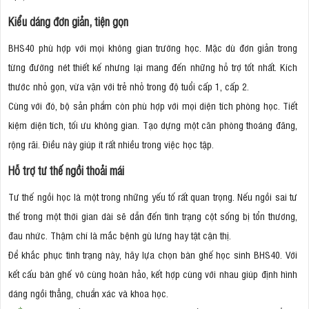
Kiểu dáng đơn giản, tiện gọn
BHS40 phù hợp với mọi không gian trường học. Mặc dù đơn giản trong
từng đường nét thiết kế nhưng lại mang đến những hỗ trợ tốt nhất. Kích
thước nhỏ gọn, vừa vặn với trẻ nhỏ trong độ tuổi cấp 1, cấp 2.
Cùng với đó, bộ sản phẩm còn phù hợp với mọi diện tích phòng học. Tiết
kiệm diện tích, tối ưu không gian. Tạo dựng một căn phòng thoáng đãng,
rộng rãi. Điều này giúp ít rất nhiều trong việc học tập.
Hỗ trợ tư thế ngồi thoải mái
Tư thế ngồi học là một trong những yếu tố rất quan trọng. Nếu ngồi sai tư
thế trong một thời gian dài sẽ dẫn đến tình trạng cột sống bị tổn thương,
đau nhức. Thậm chí là mắc bệnh gù lưng hay tật cận thị.
Để khắc phục tình trạng này, hãy lựa chọn bàn ghế học sinh BHS40. Với
kết cấu bàn ghế vô cùng hoàn hảo, kết hợp cùng với nhau giúp định hình
dáng ngồi thẳng, chuẩn xác và khoa học.