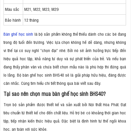
Màu sắc
M21, M22, M23, M29
Bảo hành
12 tháng
Bàn ghế học sinh
là bộ sản phẩm không thể thiếu dành cho các bé đang
trong độ tuổi đến trường. Việc lựa chọn không hề dễ dàng, nhưng không
vì thế lại có suy nghĩ “chọn đại” nhé. Bởi nó sẽ ảnh hưởng trực tiếp đến
hiệu quả học tập, khả năng tư duy và sự phát triển của trẻ. Và nếu bạn
đang thấy phân vân và chưa biết chọn mẫu nào là phù hợp thì đừng quá
lo lắng. Bộ bàn ghế học sinh BHS40 sẽ là giải pháp hữu hiệu, đáng được
cân nhắc. Cùng tìm hiểu chi tiết thông qua bài viết sau đây.
Tại sao nên chọn mua bàn ghế học sinh BHS40?
Trọn bộ sản phẩm được thiết kế và sản xuất bởi Nội thất Hòa Phát. Đạt
tiêu chuẩn từ thiết kế cho đến chất liệu. Hỗ trợ bé có khoảng thời gian học
tập, tiếp nhận kiến thức hiệu quả. Đặc biệt là định hình tư thế ngồi khoa
học, an toàn với sức khỏe.