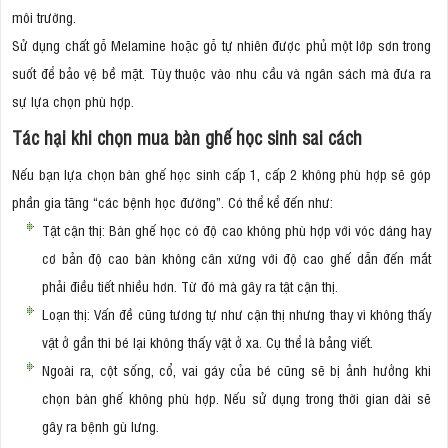
môi trường.
Sử dụng chất gỗ Melamine hoặc gỗ tự nhiên được phủ một lớp sơn trong
suốt để bảo vệ bề mặt. Tùy thuộc vào nhu cầu và ngân sách mà đưa ra
sự lựa chọn phù hợp.
Tác hại khi chọn mua bàn ghế học sinh sai cách
Nếu bạn lựa chọn bàn ghế học sinh cấp 1, cấp 2 không phù hợp sẽ góp
phần gia tăng “các bệnh học đường”. Có thể kể đến như:
Tật cận thị: Bàn ghế học có độ cao không phù hợp với vóc dáng hay
cơ bản độ cao bàn không cân xứng với độ cao ghế dẫn đến mắt
phải điều tiết nhiều hơn. Từ đó mà gây ra tật cận thị.
Loạn thị: Vấn đề cũng tương tự như cận thị nhưng thay vì không thấy
vật ở gần thì bé lại không thấy vật ở xa. Cụ thể là bảng viết.
Ngoài ra, cột sống, cổ, vai gáy của bé cũng sẽ bị ảnh hưởng khi
chọn bàn ghế không phù hợp. Nếu sử dụng trong thời gian dài sẽ
gây ra bệnh gù lưng.