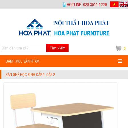
-->
HOTLINE: 028.3511.1226
Tìm kiếm
(0)
DANH MỤC SẢN PHẨM
BÀN GHẾ HỌC SINH CẤP 1, CẤP 2