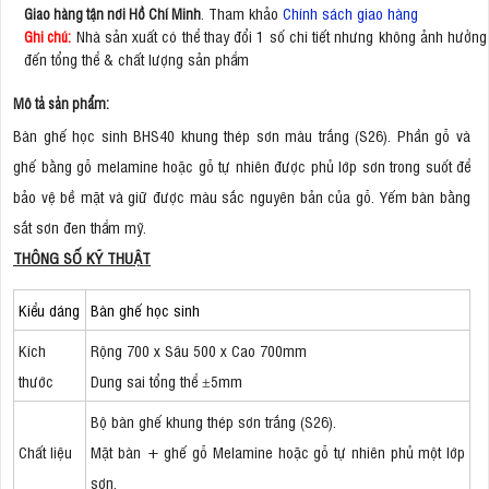
. Tham khảo
Chính sách giao hàng
Giao hàng tận nơi Hồ Chí Minh
Nhà sản xuất có thể thay đổi 1 số chi tiết nhưng không ảnh hưởng
Ghi chú:
đến tổng thể & chất lượng sản phẩm
Mô tả sản phẩm:
Bàn ghế học sinh BHS40 khung thép sơn màu trắng (S26). Phần gỗ và
ghế bằng gỗ melamine hoặc gỗ tự nhiên được phủ lớp sơn trong suốt để
bảo vệ bề mặt và giữ được màu sắc nguyên bản của gỗ. Yếm bàn bằng
sắt sơn đen thẩm mỹ.
THÔNG SỐ KỸ THUẬT
Kiểu dáng
Bàn ghế học sinh
Kích
Rộng 700 x Sâu 500 x Cao 700mm
thước
Dung sai tổng thể ±5mm
Bộ bàn ghế khung thép sơn trắng (S26).
Chất liệu
Mặt bàn + ghế gỗ Melamine hoặc gỗ tự nhiên phủ một lớp
sơn.