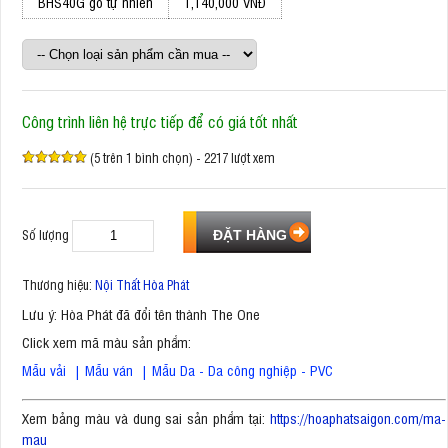
BHS40G gỗ tự nhiên
1,140,000 VNĐ
Công trình liên hệ trực tiếp để có giá tốt nhất
(5 trên 1 bình chọn) - 2217 lượt xem
Số lượng
Thương hiệu:
Nội Thất Hòa Phát
Lưu ý: Hòa Phát đã đổi tên thành The One
Click xem mã màu sản phẩm:
Mẫu vải
|
Mẫu ván
|
Mẫu Da - Da công nghiệp - PVC
Xem bảng màu và dung sai sản phẩm tại:
https://hoaphatsaigon.com/ma-
mau