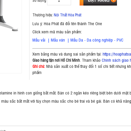
Số lượng
Thương hiệu:
Nội Thất Hòa Phát
Lưu ý: Hòa Phát đã đổi tên thành The One
Click xem mã màu sản phẩm:
Mẫu vải
|
Mẫu ván
|
Mẫu Da - Da công nghiệp - PVC
Xem bảng màu và dung sai sản phẩm tại:
https://hoaphat
. Tham khảo
Chính sách giao 
Giao hàng tận nơi Hồ Chí Minh
Nhà sản xuất có thể thay đổi 1 số chi tiết nhưng 
Ghi chú:
phẩm
amine in hình con giống bắt mắt. Bàn có 2 ngăn kéo riêng biệt bên dưới mặt b
n màu sắc bắt mắt với tùy chọn màu sắc cho bé trai và bé gái. Bàn có khả năn