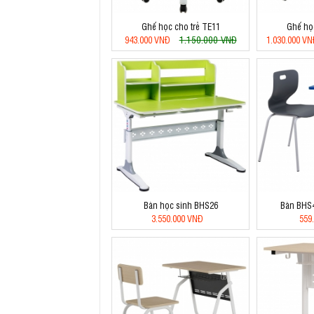
Ghế học cho trẻ TE11
Ghế họ
1.150.000 VNĐ
943.000 VNĐ
1.030.000 V
Bàn học sinh BHS26
Bàn BHS
3.550.000 VNĐ
559