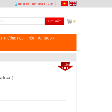
HOTLINE: 028.3511.1226
Tìm kiếm
(0)
ẤT TRƯỜNG HỌC
NỘI THẤT GIA ĐÌNH
16%
anh toán )