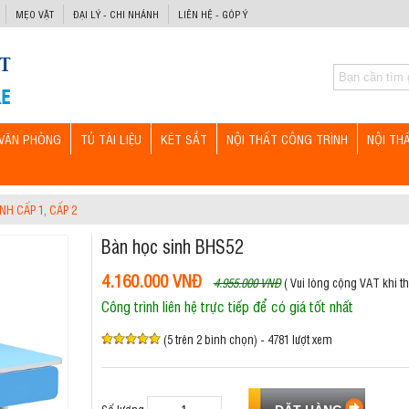
MẸO VẶT
ĐẠI LÝ - CHI NHÁNH
LIÊN HỆ - GÓP Ý
VĂN PHÒNG
TỦ TÀI LIỆU
KÉT SẮT
NỘI THẤT CÔNG TRÌNH
NỘI TH
NH CẤP 1, CẤP 2
Bàn học sinh BHS52
4.160.000 VNĐ
4.955.000 VNĐ
( Vui lòng cộng VAT khi th
Công trình liên hệ trực tiếp để có giá tốt nhất
(5 trên 2 bình chọn) - 4781 lượt xem