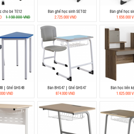
c cho bé TE12
Bàn ghế học sinh SET02
Bàn ghế học s
1.190.000 VNĐ
NĐ
2.725.000 VNĐ
1.656.000 
48 | Ghế GHS48
Bàn BHS47 | Ghế GHS47
Bàn học liền k
.000 VNĐ
874.000 VNĐ
1.625.000 