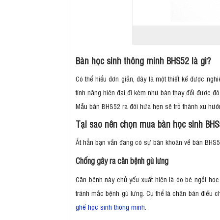
Bàn học sinh thông minh BHS52 là gì?
Có thể hiểu đơn giản, đây là một thiết kế được ng
tính năng hiện đại đi kèm như bàn thay đổi được độ 
Mẫu bàn BHS52 ra đời hứa hẹn sẽ trở thành xu hướn
Tại sao nên chọn mua bàn học sinh BH
Ắt hẳn bạn vẫn đang có sự băn khoăn về bàn BHS
Chống gây ra căn bệnh gù lưng
Căn bệnh này chủ yếu xuất hiện là do bé ngồi học 
tránh mắc bệnh gù lưng. Cụ thể là chân bàn điều ch
ghế học sinh thông minh
.