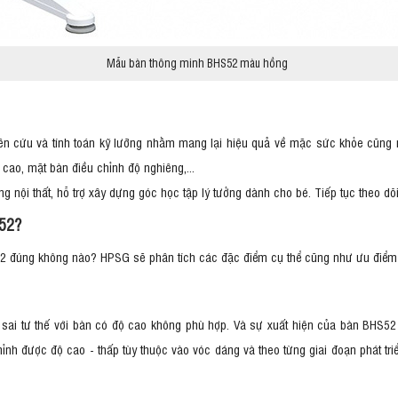
Mẫu bàn thông minh BHS52 màu hồng
hiên cứu và tính toán kỹ lưỡng nhằm mang lại hiệu quả về mặc sức khỏe cũng 
cao, mặt bàn điều chỉnh độ nghiêng,...
g nội thất, hỗ trợ xây dựng góc học tập lý tưởng dành cho bé. Tiếp tục theo 
S52?
52 đúng không nào? HPSG sẽ phân tích các đặc điểm cụ thể cũng như ưu điể
sai tư thế với bàn có độ cao không phù hợp. Và sự xuất hiện của bàn BHS52 
ỉnh được độ cao - thấp tùy thuộc vào vóc dáng và theo từng giai đoạn phát triể