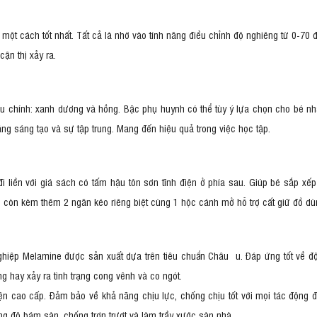
một cách tốt nhất. Tất cả là nhờ vào tính năng điều chỉnh độ nghiêng từ 0-70
cận thị xảy ra.
 chính: xanh dương và hồng. Bậc phụ huynh có thể tùy ý lựa chọn cho bé 
ăng sáng tạo và sự tập trung. Mang đến hiệu quả trong việc học tập.
đi liền với giá sách có tấm hậu tôn sơn tĩnh điện ở phía sau. Giúp bé sắp 
n còn kèm thêm 2 ngăn kéo riêng biệt cùng 1 hộc cánh mở hỗ trợ cất giữ đồ dù
hiệp Melamine được sản xuất dựa trên tiêu chuẩn Châu u. Đáp ứng tốt về độ
g hay xảy ra tình trạng cong vênh và co ngót.
 cao cấp. Đảm bảo về khả năng chịu lực, chống chịu tốt với mọi tác động đến
ng độ bám sàn, chống trơn trượt và làm trầy xước sàn nhà.