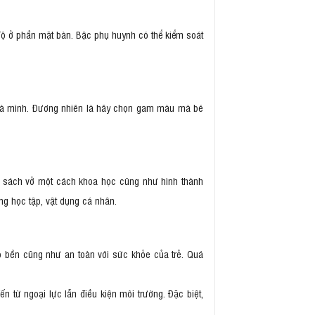
 độ ở phần mặt bàn. Bậc phụ huynh có thể kiểm soát
nhà mình. Đương nhiên là hãy chọn gam màu mà bé
xếp sách vở một cách khoa học cũng như hình thành
ng học tập, vật dụng cá nhân.
 bền cũng như an toàn với sức khỏe của trẻ. Quá
 từ ngoại lực lẫn điều kiện môi trường. Đặc biệt,