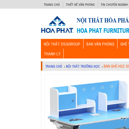
-->
TRANG CHỦ
THIẾT KẾ VĂN PHÒNG
TIN CHUYÊN NGÀNH
NỘI THẤT DSGGROUP
BÀN VĂN PHÒNG
GHẾ 
THANH LÝ
BÀN GHẾ HỌC SI
TRANG CHỦ
›
NỘI THẤT TRƯỜNG HỌC
›