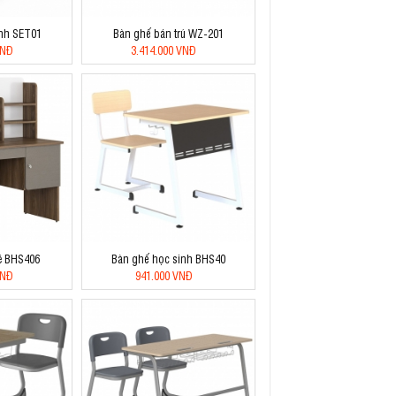
inh SET01
Bàn ghế bán trú WZ-201
VNĐ
3.414.000 VNĐ
ệ BHS406
Bàn ghế học sinh BHS40
VNĐ
941.000 VNĐ