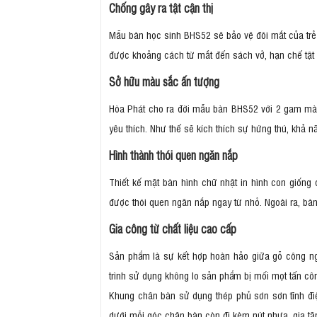
Chống gây ra tật cận thị
Mẫu bàn học sinh BHS52 sẽ bảo vệ đôi mắt của trẻ 
được khoảng cách từ mắt đến sách vở, hạn chế tật 
Sở hữu màu sắc ấn tượng
Hòa Phát cho ra đời mẫu bàn BHS52 với 2 gam màu
yêu thích. Như thế sẽ kích thích sự hứng thú, khả n
Hình thành thói quen ngăn nắp
Thiết kế mặt bàn hình chữ nhật in hình con giống 
được thói quen ngăn nắp ngay từ nhỏ. Ngoài ra, bà
Gia công từ chất liệu cao cấp
Sản phẩm là sự kết hợp hoàn hảo giữa gỗ công ng
trình sử dụng không lo sản phẩm bị mối mọt tấn côn
Khung chân bàn sử dụng thép phủ sơn sơn tĩnh điện
dưới mỗi góc chân bàn còn đi kèm nút nhựa, gia tă