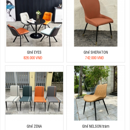
Ghế EYES
Ghế SHERATON
826.000 VNĐ
742.000 VNĐ
Ghế ZENA
Ghế NELSON trám