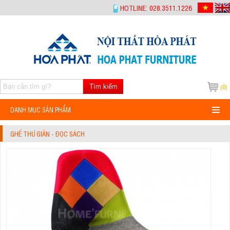
-->
HOTLINE: 028.3511.1226
Tìm kiếm
(0)
DANH MỤC SẢN PHẨM
GHẾ THƯ GIÃN - ĐỌC SÁCH