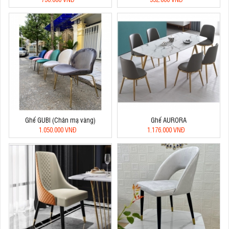
Ghế GUBI (Chân mạ vàng)
Ghế AURORA
1.050.000 VNĐ
1.176.000 VNĐ