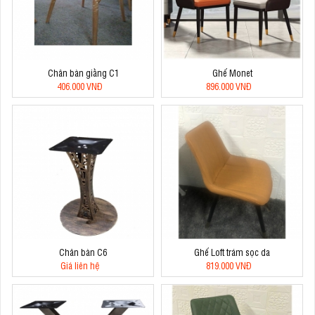
Chân bàn giằng C1
Ghế Monet
406.000 VNĐ
896.000 VNĐ
Chân bàn C6
Ghế Loft trám sọc da
Giá liên hệ
819.000 VNĐ