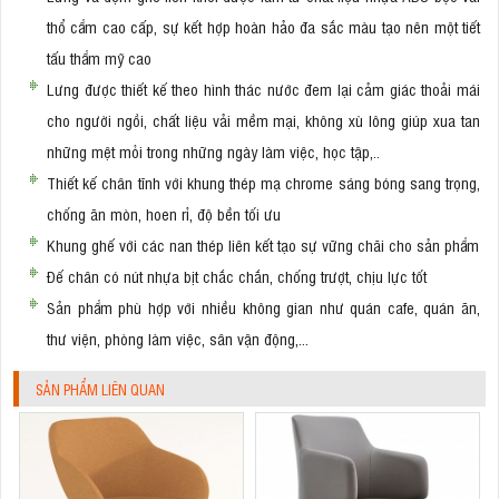
thổ cẩm cao cấp, sự kết hợp hoàn hảo đa sắc màu tạo nên một tiết
tấu thẩm mỹ cao
Lưng được thiết kế theo hình thác nước đem lại cảm giác thoải mái
cho người ngồi, chất liệu vải mềm mại, không xù lông giúp xua tan
những mệt mỏi trong những ngày làm việc, học tập,..
Thiết kế chân tĩnh với khung thép mạ chrome sáng bóng sang trọng,
chống ăn mòn, hoen rỉ, độ bền tối ưu
Khung ghế với các nan thép liên kết tạo sự vững chãi cho sản phẩm
Đế chân có nút nhựa bịt chắc chắn, chống trượt, chịu lực tốt
Sản phẩm phù hợp với nhiều không gian như quán cafe, quán ăn,
thư viện, phòng làm việc, sân vận động,...
SẢN PHẨM LIÊN QUAN