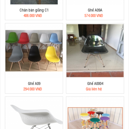
Chân bàn giằng C1
Ghế A09A
406.000 VNĐ
574.000 VNĐ
Ghế A09
Ghế A0004
294.000 VNĐ
Giá liên hệ