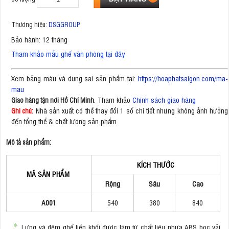
Thương hiệu:
DSGGROUP
Bảo hành: 12 tháng
Tham khảo mẫu ghế văn phòng tại đây
Xem bảng màu và dung sai sản phẩm tại:
https://hoaphatsaigon.com/ma-
mau
. Tham khảo
Chính sách giao hàng
Giao hàng tận nơi Hồ Chí Minh
Nhà sản xuất có thể thay đổi 1 số chi tiết nhưng không ảnh hưởng
Ghi chú:
đến tổng thể & chất lượng sản phẩm
Mô tả sản phẩm:
KÍCH THƯỚC
MÃ SẢN PHẨM
Rộng
Sâu
Cao
A001
540
380
840
Lưng và đệm ghế liền khối được làm từ chất liệu nhựa ABS bọc vải