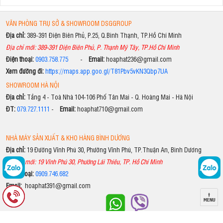
VĂN PHÒNG TRỤ SỞ & SHOWROOM DSGGROUP
Địa chỉ:
389-391 Điện Biên Phủ, P.25, Q.Bình Thạnh, TP.Hồ Chí Minh
Địa chỉ mới: 389-391 Điện Biên Phủ, P. Thạnh Mỹ Tây, TP.Hồ Chí Minh
Điện thoại:
0903.758.775
-
Email:
hoaphat236@gmail.com
Xem đường đi:
https://maps.app.goo.gl/T81Pbv5vKN3Qbp7UA
SHOWROOM HÀ NỘI
Địa chỉ:
Tầng 4 - Toà Nhà 104-106 Phố Tân Mai - Q. Hoàng Mai - Hà Nội
ĐT:
079.727.1111
-
Email:
hoaphat710@gmail.com
NHÀ MÁY SẢN XUẤT & KHO HÀNG BÌNH DƯƠNG
Địa chỉ:
19 Đường Vĩnh Phú 30, Phường Vĩnh Phú, TP.Thuận An, Bình Dương
Địa chỉ mới: 19 Vĩnh Phú 30, Phường Lái Thiêu, TP. Hồ Chí Minh
Điện thoại:
0909.746.682
Email:
hoaphat391@gmail.com