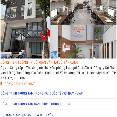
CÔNG TRÌNH CÔNG TY CỔ PHẦN VẬN TẢI BỘ TÂN CẢNG
Dự án: Cung cấp - Thi công nội thất văn phòng trọn gói Chủ đầu tư: Công ty Cổ Phần
Vận Tải Bộ Tân Cảng Địa điểm: Đường số 67, Phường Cát Lái (Thạnh Mỹ Lợi cũ), TP.
Thủ Đức, TP. HCM
CÔNG TRÌNH NỔI BẬT
CÔNG TRÌNH TRUNG TÂM TRỌNG TÀI QUỐC TẾ VIỆT NAM - VIAC
CÔNG TRÌNH TRUNG TÂM HÀNH CHÍNH CÔNG TP.HCM
ĐẠI HỌC KHOA HỌC XÃ HỘI & NHÂN VĂN