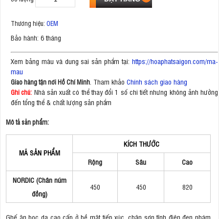
Thương hiệu:
OEM
Bảo hành: 6 tháng
Xem bảng màu và dung sai sản phẩm tại:
https://hoaphatsaigon.com/ma-
mau
. Tham khảo
Chính sách giao hàng
Giao hàng tận nơi Hồ Chí Minh
Nhà sản xuất có thể thay đổi 1 số chi tiết nhưng không ảnh hưởng
Ghi chú:
đến tổng thể & chất lượng sản phẩm
Mô tả sản phẩm:
KÍCH THƯỚC
MÃ SẢN PHẨM
Rộng
Sâu
Cao
NORDIC (Chân núm
450
450
820
đồng)
Ghế ăn bọc da cao cấp ở bề mặt tiếp xúc, chân sơn tĩnh điện đen nhám