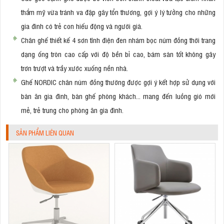
thẩm mỹ vừa tránh va đập gây tổn thương, gợi ý lý tưởng cho những
gia đình có trẻ con hiếu động và người già.
Chân ghế thiết kế 4 sơn tĩnh điện đen nhám bọc núm đồng thời trang
dạng ống tròn cao cấp với độ bền bỉ cao, bám sàn tốt không gây
trơn trượt và trầy xước xuống nền nhà.
Ghế NORDIC chân núm đồng thường được gợi ý kết hợp sử dụng với
bàn ăn gia đình, bàn ghế phòng khách... mang đến luồng gió mới
mẻ, trẻ trung cho phòng ăn gia đình.
SẢN PHẨM LIÊN QUAN