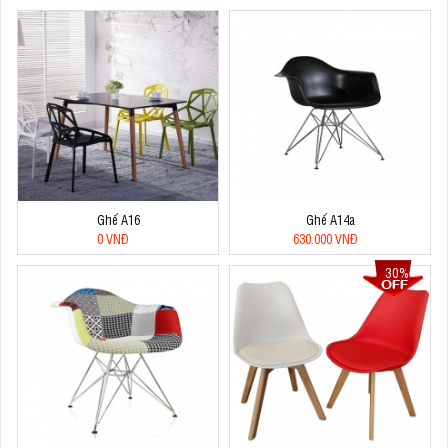
Ghế A16
Ghế A14a
0 VNĐ
630.000 VNĐ
30%