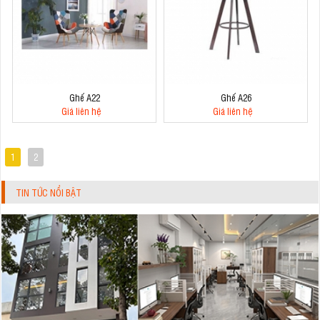
Ghế A22
Ghế A26
Giá liên hệ
Giá liên hệ
1
2
TIN TỨC NỔI BẬT