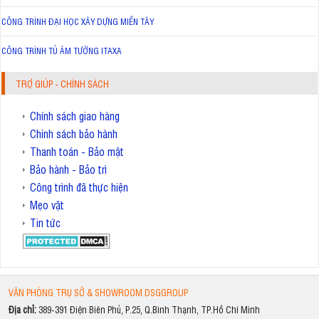
CÔNG TRÌNH ĐẠI HỌC XÂY DỰNG MIỀN TÂY
CÔNG TRÌNH TỦ ÂM TƯỜNG ITAXA
TRỢ GIÚP - CHÍNH SÁCH
Chính sách giao hàng
Chính sách bảo hành
Thanh toán - Bảo mật
Bảo hành - Bảo trì
Công trình đã thực hiện
Mẹo vặt
Tin tức
VĂN PHÒNG TRỤ SỞ & SHOWROOM DSGGROUP
Địa chỉ:
389-391 Điện Biên Phủ, P.25, Q.Bình Thạnh, TP.Hồ Chí Minh