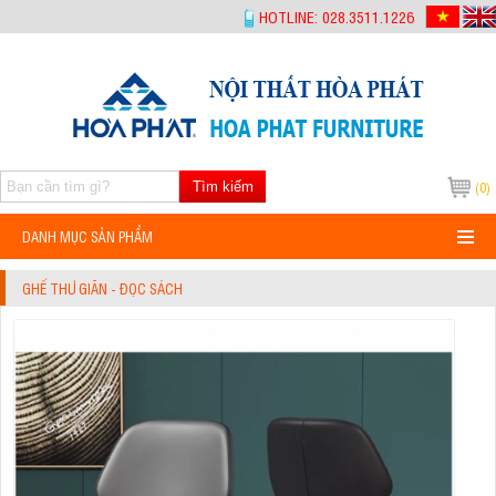
-->
HOTLINE: 028.3511.1226
Tìm kiếm
(0)
DANH MỤC SẢN PHẨM
GHẾ THƯ GIÃN - ĐỌC SÁCH