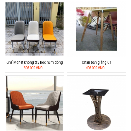
Ghế Monet không tay bọc núm đồng
Chân bàn giằng C1
896.000 VNĐ
406.000 VNĐ