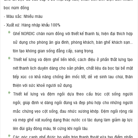
bọc núm đồng
- Màu sắc: Nhiều màu
- Xuất xứ: Hàng nhập khẩu 100%
Ghế NORDIC chân núm đồng với thiết kế thanh tú, hiện đại thích hợp
sử dụng cho phòng ăn gia đình, phòng khách, bàn ghế khách sạn...
tôn tạo không gian sống đẳng cấp, sang trọng.
Thiết kế lưng và đệm ghế liền khối, cách điệu ở phần thắt lưng tạo
nét thanh lịch duyên dáng cho sản phẩm, chất liệu da bọc tại bề mặt
tiếp xúc có khả năng chống ẩm mốc tốt, dễ vệ sinh lau chùi, thân
thiện với sức khoẻ người sử dụng.
Thiết kế lưng và đệm ngồi dựa theo cấu trúc cột sống người
ngồi, giúp định vị dáng ngồi đúng và đẹp phù hợp cho những người
mắc chứng vẹo cột sống, đau nhức xương khớp. Đệm ngồi rộng rãi
và mép ghế vát xuống dạng thác nước có tác dụng làm giảm áp lực
lên đùi gây đông máu, tê cứng khi ngồi lâu.
Các góc cạnh ghế được bo viền tròn thanh thoát vừa tạo điểm nhấn