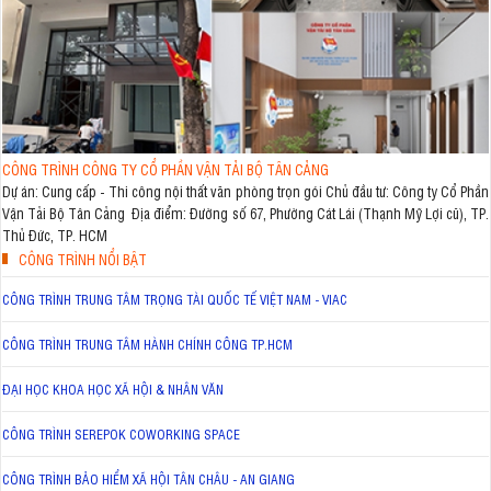
CÔNG TRÌNH CÔNG TY CỔ PHẦN VẬN TẢI BỘ TÂN CẢNG
Dự án: Cung cấp - Thi công nội thất văn phòng trọn gói Chủ đầu tư: Công ty Cổ Phần
Vận Tải Bộ Tân Cảng Địa điểm: Đường số 67, Phường Cát Lái (Thạnh Mỹ Lợi cũ), TP.
Thủ Đức, TP. HCM
CÔNG TRÌNH NỔI BẬT
CÔNG TRÌNH TRUNG TÂM TRỌNG TÀI QUỐC TẾ VIỆT NAM - VIAC
CÔNG TRÌNH TRUNG TÂM HÀNH CHÍNH CÔNG TP.HCM
ĐẠI HỌC KHOA HỌC XÃ HỘI & NHÂN VĂN
CÔNG TRÌNH SEREPOK COWORKING SPACE
CÔNG TRÌNH BẢO HIỂM XÃ HỘI TÂN CHÂU - AN GIANG