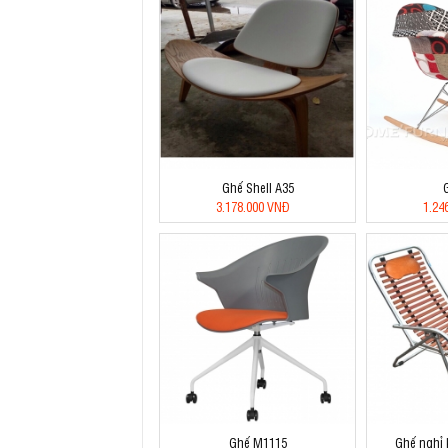
Ghế Shell A35
3.178.000 VNĐ
1.24
Ghế M1115
Ghế nghỉ 