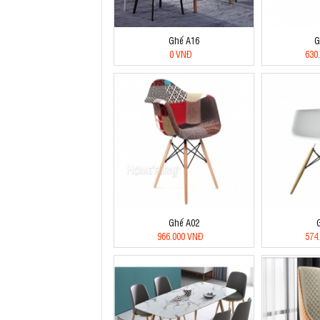
Ghế A16
G
0 VNĐ
630
Ghế A02
966.000 VNĐ
574