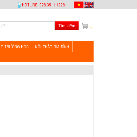
HOTLINE: 028.3511.1226
Tìm kiếm
(0)
ẤT TRƯỜNG HỌC
NỘI THẤT GIA ĐÌNH