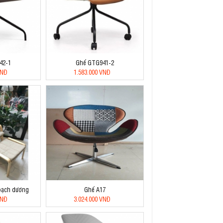
42-1
Ghế GTG941-2
VNĐ
1.583.000 VNĐ
 bạch dương
Ghế A17
VNĐ
3.024.000 VNĐ