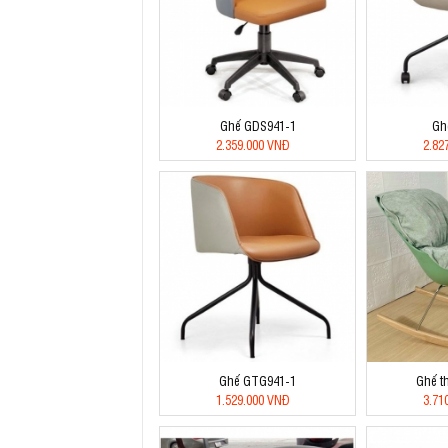
Ghế GDS941-1
Gh
2.359.000 VNĐ
2.82
Ghế GTG941-1
Ghế t
1.529.000 VNĐ
3.71