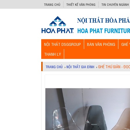
-->
TRANG CHỦ
THIẾT KẾ VĂN PHÒNG
TIN CHUYÊN NGÀNH
NỘI THẤT DSGGROUP
BÀN VĂN PHÒNG
GHẾ 
THANH LÝ
GHẾ THƯ GIÃN - ĐỌ
TRANG CHỦ
›
NỘI THẤT GIA ĐÌNH
›