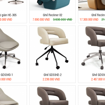
ư giãn HE-305
Ghế Recliner 02
Ghế Reclin
9.690.000 VNĐ
21
00.000 VNĐ
7.690.000 VNĐ
17.300.000 VNĐ
 GDS943-1
Ghế GDS942-2
Ghế GDS9
8.000 VNĐ
2.238.000 VNĐ
2.467.000 