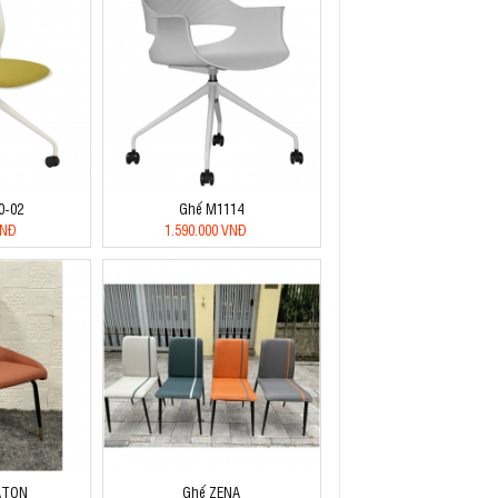
0-02
Ghế M1114
VNĐ
1.590.000 VNĐ
ATON
Ghế ZENA