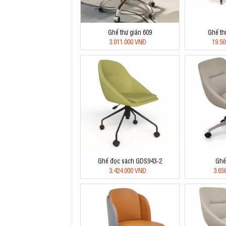
Ghế thư giãn 609
Ghế th
3.011.000 VNĐ
19.5
Ghế đọc sách GDS943-2
Ghế
3.424.000 VNĐ
3.65