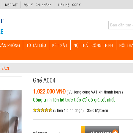
MẸO VẶT
ĐẠI LÝ - CHI NHÁNH
LIÊN HỆ - GÓP Ý
VĂN PHÒNG
TỦ TÀI LIỆU
KÉT SẮT
NỘI THẤT CÔNG TRÌNH
NỘI TH
C SÁCH
Ghế A004
1.022.000 VNĐ
( Vui lòng cộng VAT khi thanh toán )
Công trình liên hệ trực tiếp để có giá tốt nhất
(5 trên 1 bình chọn) - 3530 lượt xem