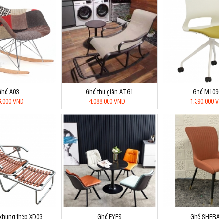
Ghế A03
Ghế thư giãn ATG1
Ghế M109
6.000 VNĐ
4.088.000 VNĐ
1.390.000 
khung thép XD03
Ghế EYES
Ghế SHER