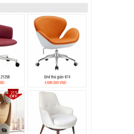
 2125B
Ghế thư giãn 874
VNĐ
4.686.000 VNĐ
21%