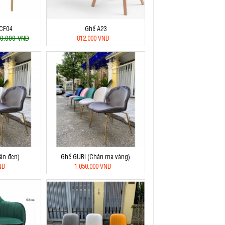
DCF04
Ghế A23
0.000 VNĐ
812.000 VNĐ
ân đen)
Ghế GUBI (Chân mạ vàng)
NĐ
1.050.000 VNĐ