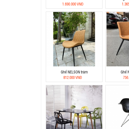
1.690.000 VNĐ
1.36
Ghế NELSON trám
Ghế 
812.000 VNĐ
756