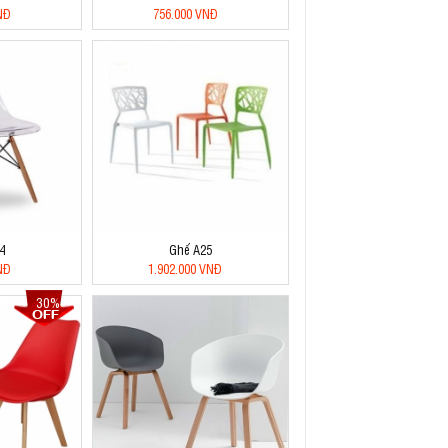
NĐ
756.000 VNĐ
4
Ghế A25
NĐ
1.902.000 VNĐ
30%