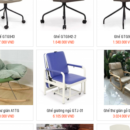
ế GTG943
Ghế GTG942-2
Ghế GTG9
7.000 VNĐ
1.648.000 VNĐ
1.583.000 
hư giãn A1TG
Ghế giường ngủ GTJ-01
Ghế thư giãn gỗ
0.000 VNĐ
6.105.000 VNĐ
3.024.000 