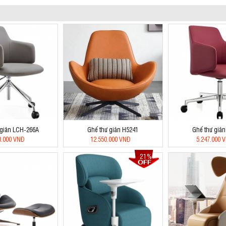
 giãn LCH-266A
Ghế thư giãn H5241
Ghế thư giãn
0.000 VNĐ
12.550.000 VNĐ
5.247.000 
21%