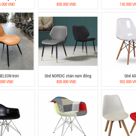
5.000 VNĐ
826.000 VNĐ
742.000 V
NELSON trơn
Ghế NORDIC chân núm đồng
Ghế A0
.000 VNĐ
826.000 VNĐ
952.000 V