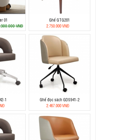
er 01
Ghế GTG201
.900.000 VNĐ
2.750.000 VNĐ
42-1
Ghế đọc sách GDS941-2
VNĐ
2.467.000 VNĐ