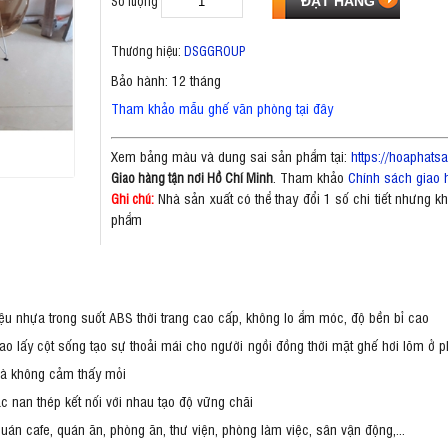
Số lượng
Thương hiệu:
DSGGROUP
Bảo hành: 12 tháng
Tham khảo mẫu ghế văn phòng tại đây
Xem bảng màu và dung sai sản phẩm tại:
https://hoaphat
. Tham khảo
Chính sách giao 
Giao hàng tận nơi Hồ Chí Minh
Nhà sản xuất có thể thay đổi 1 số chi tiết nhưng 
Ghi chú:
phẩm
iệu nhựa trong suốt ABS thời trang cao cấp, không lo ẩm móc, độ bền bỉ cao
ao lấy cột sống tạo sự thoải mái cho người ngồi đồng thời mặt ghế hơi lõm ở 
 mà không cảm thấy mỏi
ác nan thép kết nối với nhau tạo độ vững chãi
án cafe, quán ăn, phòng ăn, thư viện, phòng làm việc, sân vận động,...