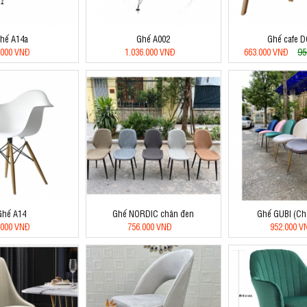
hế A14a
Ghế A002
Ghế cafe 
95
.000 VNĐ
1.036.000 VNĐ
663.000 VNĐ
Ghế A14
Ghế NORDIC chân đen
Ghế GUBI (Ch
.000 VNĐ
756.000 VNĐ
952.000 V