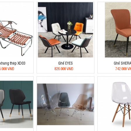
khung thép XD03
Ghế EYES
Ghế SHER
5.000 VNĐ
826.000 VNĐ
742.000 V