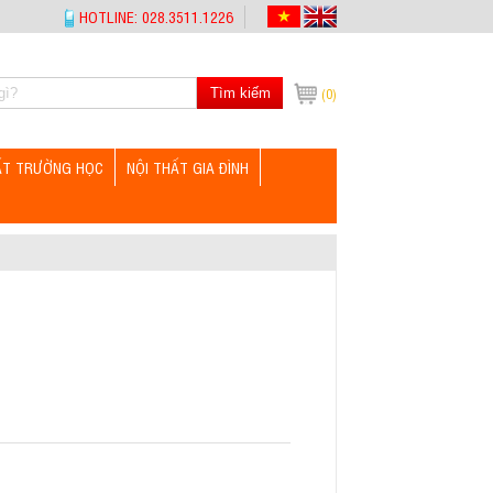
HOTLINE: 028.3511.1226
Tìm kiếm
(0)
ẤT TRƯỜNG HỌC
NỘI THẤT GIA ĐÌNH