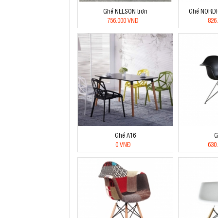
Ghế NELSON trơn
Ghế NORDI
756.000 VNĐ
826
Ghế A16
G
0 VNĐ
630