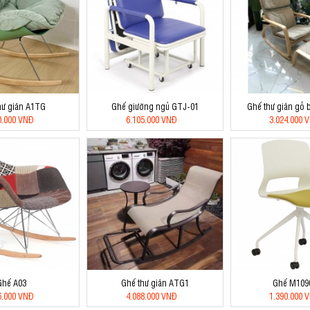
hư giãn A1TG
Ghế giường ngủ GTJ-01
Ghế thư giãn gỗ
0.000 VNĐ
6.105.000 VNĐ
3.024.000 
Ghế A03
Ghế thư giãn ATG1
Ghế M109
6.000 VNĐ
4.088.000 VNĐ
1.390.000 