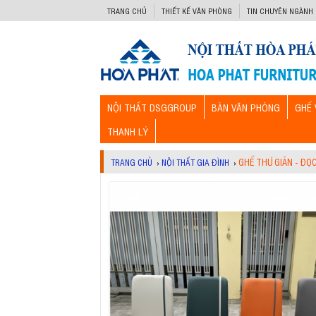
-->
TRANG CHỦ
THIẾT KẾ VĂN PHÒNG
TIN CHUYÊN NGÀNH
NỘI THẤT DSGGROUP
BÀN VĂN PHÒNG
GHẾ 
THANH LÝ
GHẾ THƯ GIÃN - ĐỌ
TRANG CHỦ
›
NỘI THẤT GIA ĐÌNH
›