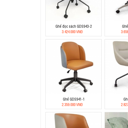
Ghế đọc sách GDS943-2
Ghế
3.424.000 VNĐ
3.65
Ghế GDS941-1
Gh
2.359.000 VNĐ
2.82