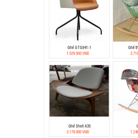
Ghế GTG941-1
Ghế t
1.529.000 VNĐ
3.71
Ghế Shell A35
3.178.000 VNĐ
1.24