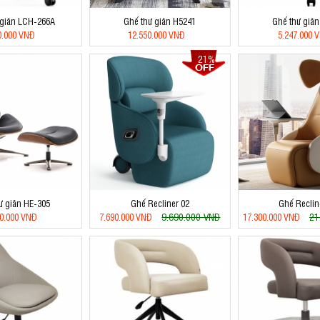
 giãn LCH-266A
Ghế thư giãn H5241
Ghế thư giãn
0.000 VNĐ
12.550.000 VNĐ
5.247.000 
21%
ư giãn HE-305
Ghế Recliner 02
Ghế Reclin
9.690.000 VNĐ
21
00.000 VNĐ
7.690.000 VNĐ
17.300.000 VNĐ