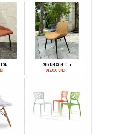
ATON
Ghế NELSON trám
NĐ
812.000 VNĐ