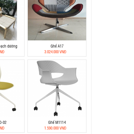
 bạch dương
Ghế A17
VNĐ
3.024.000 VNĐ
0-02
Ghế M1114
VNĐ
1.590.000 VNĐ