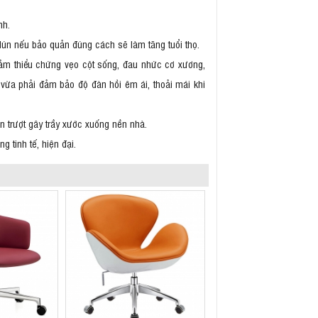
nh.
lún nếu bảo quản đúng cách sẽ làm tăng tuổi thọ.
iảm thiểu chứng vẹo cột sống, đau nhức cơ xương,
vừa phải đảm bảo độ đàn hồi êm ái, thoải mái khi
ơn trượt gây trầy xước xuống nền nhà.
g tinh tế, hiện đại.