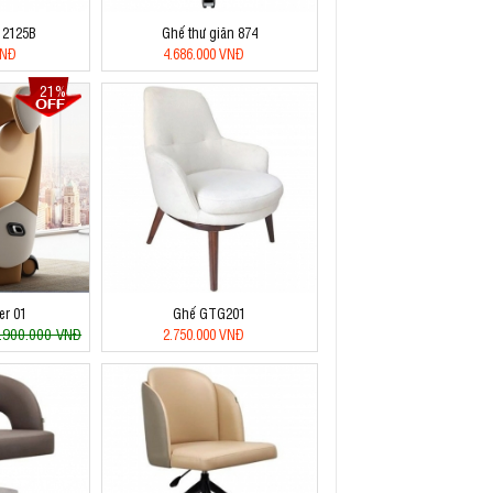
 2125B
Ghế thư giãn 874
VNĐ
4.686.000 VNĐ
21%
er 01
Ghế GTG201
.900.000 VNĐ
2.750.000 VNĐ