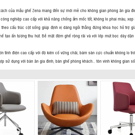
ng cách của mẫu ghế Zena mang đến sự mới mẻ cho không gian phòng ăn gia đì
 công nghiệp cao cấp với khả năng chống ẩm mốc tốt, không lo phai màu, xẹp 
 theo cấu trúc cột sống giúp định vị dáng ngồi thẳng đứng khoa học hỗ trợ g
 tạo ấn tượng thu hút. Bề mặt đệm ghế rộng rãi và với lớp mút bọc dày dặn 
 sơn tĩnh điện cao cấp với độ kiên cố vững chãi, bám sàn cực chuẩn không lo tr
hợp sử dụng với bàn ăn gia đình, bàn ghế phòng khách... tôn vinh không gian sốn