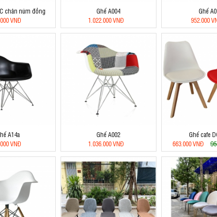
C chân núm đồng
Ghế A004
Ghế A0
.000 VNĐ
1.022.000 VNĐ
952.000 V
hế A14a
Ghế A002
Ghế cafe 
95
.000 VNĐ
1.036.000 VNĐ
663.000 VNĐ