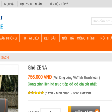
MẸO VẶT
ĐẠI LÝ - CHI NHÁNH
LIÊN HỆ - GÓP Ý
VĂN PHÒNG
TỦ TÀI LIỆU
KÉT SẮT
NỘI THẤT CÔNG TRÌNH
NỘI TH
C SÁCH
Ghế ZENA
756.000 VNĐ
( Vui lòng cộng VAT khi thanh toán )
Công trình liên hệ trực tiếp để có giá tốt nhất
(5 trên 2 bình chọn) - 5566 lượt xem