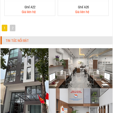
Ghế A22
Ghế A26
Giá liên hệ
Giá liên hệ
1
2
TIN TỨC NỔI BẬT