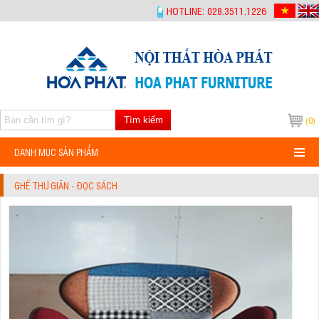
-->
HOTLINE: 028.3511.1226
Tìm kiếm
(0)
DANH MỤC SẢN PHẨM
GHẾ THƯ GIÃN - ĐỌC SÁCH