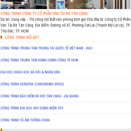
CÔNG TRÌNH CÔNG TY CỔ PHẦN VẬN TẢI BỘ TÂN CẢNG
Dự án: Cung cấp - Thi công nội thất văn phòng trọn gói Chủ đầu tư: Công ty Cổ Phần
Vận Tải Bộ Tân Cảng Địa điểm: Đường số 67, Phường Cát Lái (Thạnh Mỹ Lợi cũ), TP.
Thủ Đức, TP. HCM
CÔNG TRÌNH NỔI BẬT
CÔNG TRÌNH TRUNG TÂM TRỌNG TÀI QUỐC TẾ VIỆT NAM - VIAC
CÔNG TRÌNH TRUNG TÂM HÀNH CHÍNH CÔNG TP.HCM
ĐẠI HỌC KHOA HỌC XÃ HỘI & NHÂN VĂN
CÔNG TRÌNH SEREPOK COWORKING SPACE
CÔNG TRÌNH BẢO HIỂM XÃ HỘI TÂN CHÂU - AN GIANG
CÔNG TRÌNH ĐẠI HỌC XÂY DỰNG MIỀN TÂY
CÔNG TRÌNH TỦ ÂM TƯỜNG ITAXA