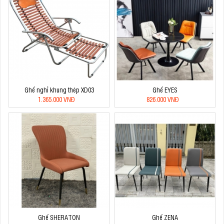
Ghế nghỉ khung thép XD03
Ghế EYES
1.365.000 VNĐ
826.000 VNĐ
Ghế SHERATON
Ghế ZENA