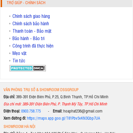
TRỢ GIÚP - CHÍNH SÁCH
Chính sách giao hàng
Chính sách bảo hành
Thanh toán - Bảo mật
Bảo hành - Bảo trì
Công trình đã thực hiện
Mẹo vặt
Tin tức
VĂN PHÒNG TRỤ SỞ & SHOWROOM DSGGROUP
Địa chỉ:
389-391 Điện Biên Phủ, P.25, Q.Bình Thạnh, TP.Hồ Chí Minh
Địa chỉ mới: 389-391 Điện Biên Phủ, P. Thạnh Mỹ Tây, TP.Hồ Chí Minh
Điện thoại:
0903.758.775
-
Email:
hoaphat236@gmail.com
Xem đường đi:
https://maps.app.goo.gl/T81Pbv5vKN3Qbp7UA
SHOWROOM HÀ NỘI