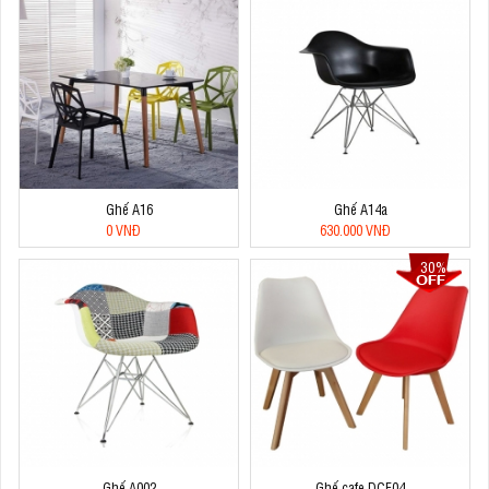
Ghế A16
Ghế A14a
0 VNĐ
630.000 VNĐ
30%
Ghế A002
Ghế cafe DCF04