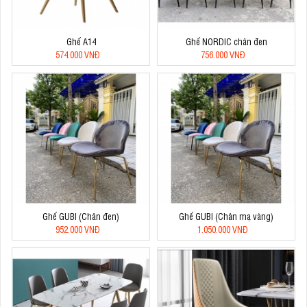
Ghế A14
Ghế NORDIC chân đen
574.000 VNĐ
756.000 VNĐ
Ghế GUBI (Chân đen)
Ghế GUBI (Chân mạ vàng)
952.000 VNĐ
1.050.000 VNĐ