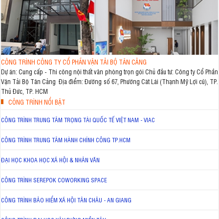
CÔNG TRÌNH CÔNG TY CỔ PHẦN VẬN TẢI BỘ TÂN CẢNG
Dự án: Cung cấp - Thi công nội thất văn phòng trọn gói Chủ đầu tư: Công ty Cổ Phần
Vận Tải Bộ Tân Cảng Địa điểm: Đường số 67, Phường Cát Lái (Thạnh Mỹ Lợi cũ), TP.
Thủ Đức, TP. HCM
CÔNG TRÌNH NỔI BẬT
CÔNG TRÌNH TRUNG TÂM TRỌNG TÀI QUỐC TẾ VIỆT NAM - VIAC
CÔNG TRÌNH TRUNG TÂM HÀNH CHÍNH CÔNG TP.HCM
ĐẠI HỌC KHOA HỌC XÃ HỘI & NHÂN VĂN
CÔNG TRÌNH SEREPOK COWORKING SPACE
CÔNG TRÌNH BẢO HIỂM XÃ HỘI TÂN CHÂU - AN GIANG