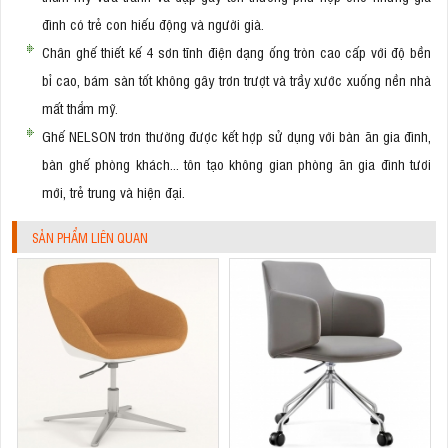
đình có trẻ con hiếu động và người già.
Chân ghế thiết kế 4 sơn tĩnh điện dạng ống tròn cao cấp với độ bền
bỉ cao, bám sàn tốt không gây trơn trượt và trầy xước xuống nền nhà
mất thẩm mỹ.
Ghế NELSON trơn thường được kết hợp sử dụng với bàn ăn gia đình,
bàn ghế phòng khách... tôn tạo không gian phòng ăn gia đình tươi
mới, trẻ trung và hiện đại.
SẢN PHẨM LIÊN QUAN