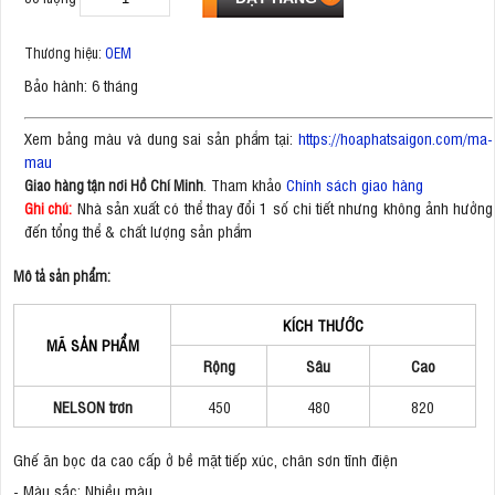
Thương hiệu:
OEM
Bảo hành: 6 tháng
Xem bảng màu và dung sai sản phẩm tại:
https://hoaphatsaigon.com/ma-
mau
. Tham khảo
Chính sách giao hàng
Giao hàng tận nơi Hồ Chí Minh
Nhà sản xuất có thể thay đổi 1 số chi tiết nhưng không ảnh hưởng
Ghi chú:
đến tổng thể & chất lượng sản phẩm
Mô tả sản phẩm:
KÍCH THƯỚC
MÃ SẢN PHẨM
Rộng
Sâu
Cao
NELSON trơn
450
480
820
Ghế ăn bọc da cao cấp ở bề mặt tiếp xúc, chân sơn tĩnh điện
- Màu sắc: Nhiều màu