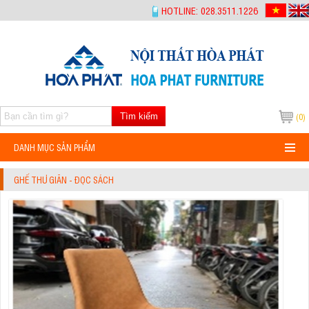
-->
HOTLINE: 028.3511.1226
Tìm kiếm
(0)
DANH MỤC SẢN PHẨM
GHẾ THƯ GIÃN - ĐỌC SÁCH