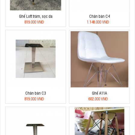
Ghế Loft trám, sọc da
Chân bàn C4
819.000 VNĐ
1.148.000 VNĐ
Chân bàn C3
Ghế A11A
819.000 VNĐ
602.000 VNĐ