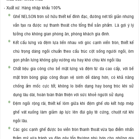
- Xuất xứ: Hàng nhập khẩu 100%
Ghế NELSON trơn sở hữu thiết kế đĩnh đạc, đường nét tối giản nhưng
vẫn tạo ra được sự thanh thoát cho tổng thể sản phẩm. Là gợi ý lý
tưởng cho không gian phòng ăn, phòng khách gia đình.
Kết cấu lưng và đệm lựa liền nhau với góc cạnh viền tròn, thiết kế
chú trọng dáng ngồi chuẩn theo cấu trúc cột sống người ngồi, ôm
gọn phần lưng không gây vướng víu hay khó chịu khi ngồi lâu
Chất liệu gia công cho bề mặt lưng và đệm từ da cao cấp, với bề
mặt trơn bóng giúp công đoạn vệ sinh dễ dàng hơn, có khả năng
chống ẩm mốc cực tốt, không lo biến dạng hay bong tróc khi sử
dụng lâu dài, hoàn toàn thân thiện với sức khoẻ người sử dụng.
Đệm ngồi rộng rãi, thiết kế lõm giữa khi đệm ghế oto kết hợp mép
ghế vát xuống làm giảm áp lực lên đùi gây tê cứng, chuột rút khi
ngồi lâu.
Các góc cạnh ghế được bo viền tròn thanh thoát vừa tạo điểm nhấn
thẩm mỹ vừa tránh va đập gây tổn thương phù hợp cho những gia