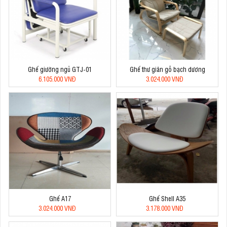
Ghế giường ngủ GTJ-01
Ghế thư giãn gỗ bạch dương
6.105.000 VNĐ
3.024.000 VNĐ
Ghế A17
Ghế Shell A35
3.024.000 VNĐ
3.178.000 VNĐ