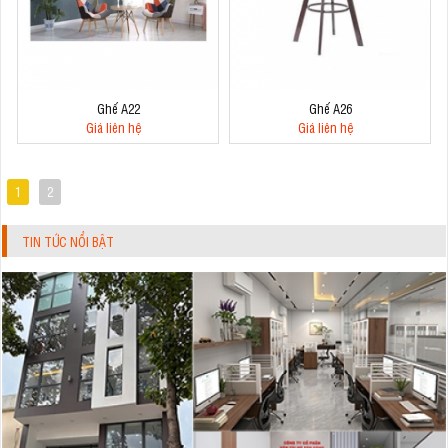
Ghế A22
Ghế A26
Giá liên hệ
Giá liên hệ
1
2
TIN TỨC NỔI BẬT