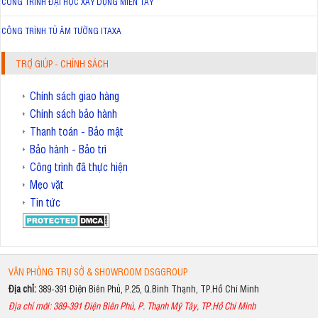
CÔNG TRÌNH ĐẠI HỌC XÂY DỰNG MIỀN TÂY
CÔNG TRÌNH TỦ ÂM TƯỜNG ITAXA
TRỢ GIÚP - CHÍNH SÁCH
Chính sách giao hàng
Chính sách bảo hành
Thanh toán - Bảo mật
Bảo hành - Bảo trì
Công trình đã thực hiện
Mẹo vặt
Tin tức
VĂN PHÒNG TRỤ SỞ & SHOWROOM DSGGROUP
Địa chỉ:
389-391 Điện Biên Phủ, P.25, Q.Bình Thạnh, TP.Hồ Chí Minh
Địa chỉ mới: 389-391 Điện Biên Phủ, P. Thạnh Mỹ Tây, TP.Hồ Chí Minh